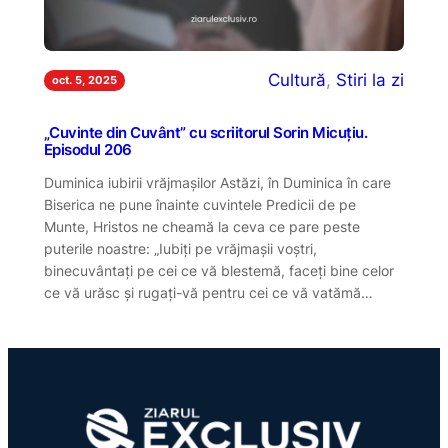
Cultură
, 
Stiri la zi
oct. 5, 2025
„Cuvinte din Cuvânt” cu scriitorul Sorin Micuțiu.
Episodul 206
Duminica iubirii vrăjmașilor Astăzi, în Duminica în care
Biserica ne pune înainte cuvintele Predicii de pe
Munte, Hristos ne cheamă la ceva ce pare peste
puterile noastre: „Iubiţi pe vrăjmaşii voştri,
binecuvântaţi pe cei ce vă blestemă, faceţi bine celor
ce vă urăsc şi rugaţi-vă pentru cei ce vă vatămă…