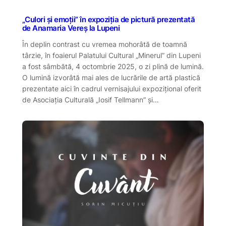
„Culori și emoții” în expoziția de pictură prezentată
de Anamaria Vereș la Lupeni
În deplin contrast cu vremea mohorâtă de toamnă
târzie, în foaierul Palatului Cultural „Minerul” din Lupeni
a fost sâmbătă, 4 octombrie 2025, o zi plină de lumină.
O lumină izvorâtă mai ales de lucrările de artă plastică
prezentate aici în cadrul vernisajului expozițional oferit
de Asociația Culturală „Iosif Tellmann” și…