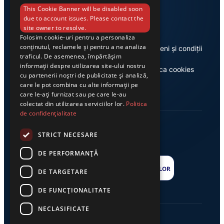
Link-uri utile
This Cookie Banner will be disabled soon
due to account issues. Please contact the
site owner to resolve.
Folosim cookie-uri pentru a personaliza
conținutul, reclamele și pentru a ne analiza
Despre noi
Termeni și condiții
traficul. De asemenea, împărtășim
informații despre utilizarea site-ului nostru
Casa de editură Exclusiv
Politica cookies
cu partenerii noștri de publicitate și analiză,
care le pot combina cu alte informații pe
care le-ați furnizat sau pe care le-au
colectat din utilizarea serviciilor lor.
Politica
de confidențialitate
STRICT NECESARE
DE PERFORMANȚĂ
DE TARGETARE
DE FUNCŢIONALITATE
NECLASIFICATE