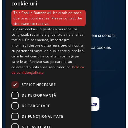
cookie-uri
Link-uri utile
This Cookie Banner will be disabled soon
due to account issues. Please contact the
site owner to resolve.
Folosim cookie-uri pentru a personaliza
conținutul, reclamele și pentru a ne analiza
Despre noi
Termeni și condiții
traficul. De asemenea, împărtășim
informații despre utilizarea site-ului nostru
Casa de editură Exclusiv
Politica cookies
cu partenerii noștri de publicitate și analiză,
care le pot combina cu alte informații pe
care le-ați furnizat sau pe care le-au
colectat din utilizarea serviciilor lor.
Politica
de confidențialitate
STRICT NECESARE
DE PERFORMANȚĂ
DE TARGETARE
DE FUNCŢIONALITATE
NECLASIFICATE