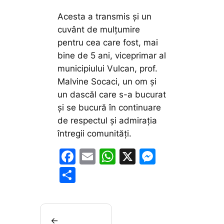
Acesta a transmis și un
cuvânt de mulțumire
pentru cea care fost, mai
bine de 5 ani, viceprimar al
municipiului Vulcan, prof.
Malvine Socaci, un om și
un dascăl care s-a bucurat
și se bucură în continuare
de respectul și admirația
întregii comunități.
F
E
W
X
M
a
m
h
e
P
c
ai
at
s
ar
e
l
s
s
ta
b
A
e
je
←