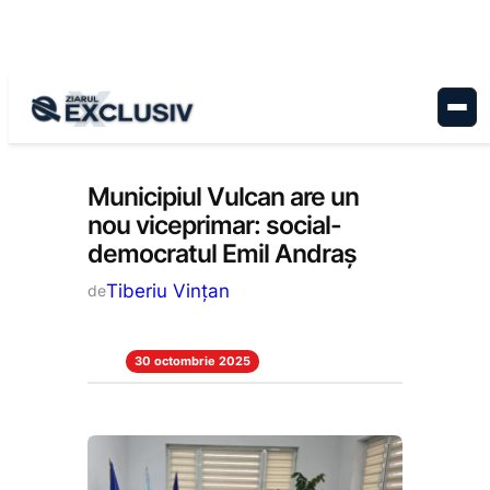
Sari
la
conținut
Administrație
, 
Politică
, 
Stiri la zi
Municipiul Vulcan are un
nou viceprimar: social-
democratul Emil Andraș
Tiberiu Vințan
de
30 octombrie 2025