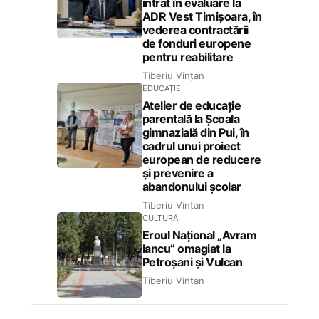
intrat în evaluare la
ADR Vest Timișoara, în
vederea contractării
de fonduri europene
pentru reabilitare
Tiberiu Vințan
EDUCAȚIE
Atelier de educație
parentală la Școala
gimnazială din Pui, în
cadrul unui proiect
european de reducere
și prevenire a
abandonului școlar
Tiberiu Vințan
CULTURĂ
Eroul Național „Avram
Iancu” omagiat la
Petroșani și Vulcan
Tiberiu Vințan