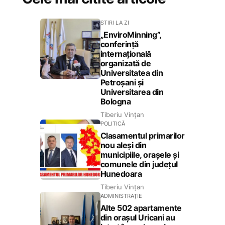
STIRI LA ZI
„EnviroMinning”,
conferință
internațională
organizată de
Universitatea din
Petroșani și
Universitarea din
Bologna
Tiberiu Vințan
POLITICĂ
Clasamentul primarilor
nou aleși din
municipiile, orașele și
comunele din județul
Hunedoara
Tiberiu Vințan
ADMINISTRAȚIE
Alte 502 apartamente
din orașul Uricani au