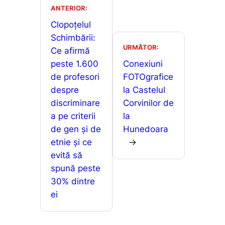
o
p
n
ANTERIOR:
a
o
p
g
Clopoțelul
z
Schimbării:
k
er
ă
URMĂTOR:
Ce afirmă
peste 1.600
Conexiuni
de profesori
FOTOgrafice
despre
la Castelul
discriminare
Corvinilor de
a pe criterii
la
de gen și de
Hunedoara
etnie și ce
→
evită să
spună peste
30% dintre
ei