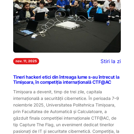
Stiri la zi
nov. 11, 2025
Tineri hackeri etici din întreaga lume s-au întrecut la
Timișoara, în competiția internațională CTF@AC
Timișoara a devenit, timp de trei zile, capitala
internațională a securității cibernetice. În perioada 7–9
noiembrie 2025, Universitatea Politehnica Timișoara,
prin Facultatea de Automatică și Calculatoare, a
găzduit finala competiției internaționale CTF@AC, de
tip Capture The Flag, un eveniment dedicat tinerilor
pasionați de IT și securitate cibernetică. Competiția, la