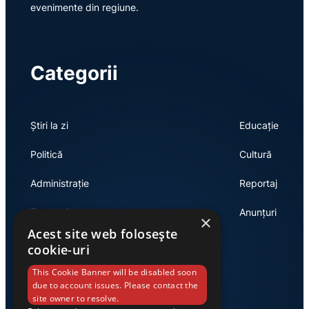
evenimente din regiune.
Categorii
Știri la zi
Educație
Politică
Cultură
Administrație
Reportaj
Economie
Anunțuri
×
Acest site web folosește
cookie-uri
Link-uri utile
This Cookie Banner will be disabled soon
due to account issues. Please contact the
site owner to resolve.