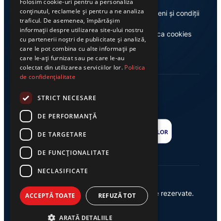
Folosim cookie-uri pentru a personaliza
conținutul, reclamele și pentru a ne analiza
Despre noi
Termeni și condiții
traficul. De asemenea, împărtășim
informații despre utilizarea site-ului nostru
Casa de editură Exclusiv
Politica cookies
cu partenerii noștri de publicitate și analiză,
care le pot combina cu alte informații pe
care le-ați furnizat sau pe care le-au
colectat din utilizarea serviciilor lor.
Politica
de confidențialitate
STRICT NECESARE
DE PERFORMANȚĂ
DE TARGETARE
DE FUNCŢIONALITATE
NECLASIFICATE
© 2026 Ziarul Exclusiv – Toate drepturile rezervate.
ACCEPTĂ TOATE
REFUZĂ TOT
Powered by {
AW
}
ARATĂ DETALIILE