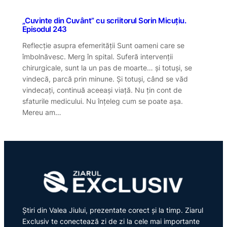
„Cuvinte din Cuvânt” cu scriitorul Sorin Micuțiu.
Episodul 243
Reflecție asupra efemerității Sunt oameni care se
îmbolnăvesc. Merg în spital. Suferă intervenții
chirurgicale, sunt la un pas de moarte… și totuși, se
vindecă, parcă prin minune. Și totuși, când se văd
vindecați, continuă aceeași viață. Nu țin cont de
sfaturile medicului. Nu înțeleg cum se poate așa.
Mereu am…
Știri din Valea Jiului, prezentate corect și la timp. Ziarul
Exclusiv te conectează zi de zi la cele mai importante