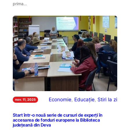
prima…
Economie
, 
Educație
, 
Stiri la zi
nov. 11, 2025
Start într-o nouă serie de cursuri de experți în
accesarea de fonduri europene la Biblioteca
județeană din Deva