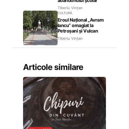
abandonului școlar
Tiberiu Vințan
CULTURĂ
Eroul Național „Avram
Iancu” omagiat la
Petroșani și Vulcan
Tiberiu Vințan
Articole similare