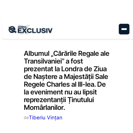
Sari
la
conținut
Cultură
, 
Stiri la zi
Albumul „Cărările Regale ale
Transilvaniei” a fost
prezentat la Londra de Ziua
de Naștere a Majestății Sale
Regele Charles al III-lea. De
la eveniment nu au lipsit
reprezentanții Ținutului
Momârlanilor.
Tiberiu Vințan
de