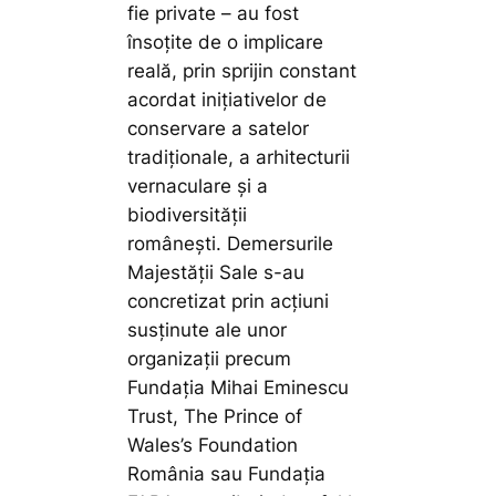
fie private – au fost
însoțite de o implicare
reală, prin sprijin constant
acordat inițiativelor de
conservare a satelor
tradiționale, a arhitecturii
vernaculare și a
biodiversității
românești. Demersurile
Majestății Sale s-au
concretizat prin acțiuni
susținute ale unor
organizații precum
Fundația Mihai Eminescu
Trust, The Prince of
Wales’s Foundation
România sau Fundația