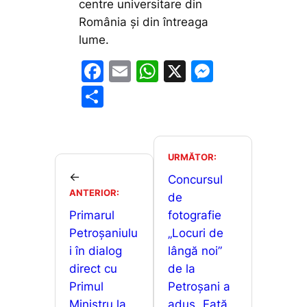
centre universitare din
România și din întreaga
lume.
F
E
W
X
M
a
m
h
e
P
c
ai
at
s
ar
e
l
s
s
ta
b
A
e
je
URMĂTOR:
o
p
n
←
a
Concursul
ANTERIOR:
o
p
g
de
z
Primarul
fotografie
k
er
ă
Petroșaniulu
„Locuri de
i în dialog
lângă noi”
direct cu
de la
Primul
Petroșani a
Ministru la
adus „Față