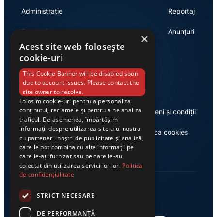
Administrație
Reportaj
Economie
Anunțuri
×
Acest site web folosește
cookie-uri
Link-uri utile
This Cookie Banner will be disabled soon
due to account issues. Please contact the
site owner to resolve.
Folosim cookie-uri pentru a personaliza
conținutul, reclamele și pentru a ne analiza
Despre noi
Termeni și condiții
traficul. De asemenea, împărtășim
informații despre utilizarea site-ului nostru
Casa de editură Exclusiv
Politica cookies
cu partenerii noștri de publicitate și analiză,
care le pot combina cu alte informații pe
care le-ați furnizat sau pe care le-au
colectat din utilizarea serviciilor lor.
Politica
de confidențialitate
STRICT NECESARE
DE PERFORMANȚĂ