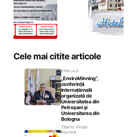
Cele mai citite articole
STIRI LA ZI
„EnviroMinning”,
conferință
internațională
organizată de
Universitatea din
Petroșani și
Universitarea din
Bologna
Tiberiu Vințan
POLITICĂ