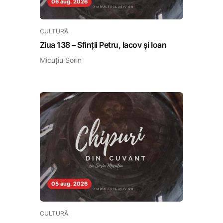
06 aug. 2026
CULTURĂ
Ziua 138 – Sfinții Petru, Iacov și Ioan
Micuțiu Sorin
05 aug. 2026
CULTURĂ