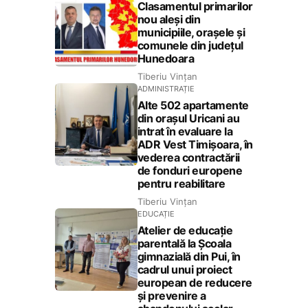
Clasamentul primarilor
nou aleși din
municipiile, orașele și
comunele din județul
Hunedoara
Tiberiu Vințan
ADMINISTRAȚIE
Alte 502 apartamente
din orașul Uricani au
intrat în evaluare la
ADR Vest Timișoara, în
vederea contractării
de fonduri europene
pentru reabilitare
Tiberiu Vințan
EDUCAȚIE
Atelier de educație
parentală la Școala
gimnazială din Pui, în
cadrul unui proiect
european de reducere
și prevenire a