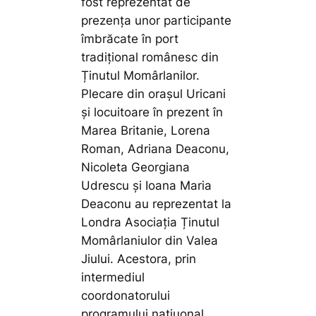
fost reprezentat de
prezența unor participante
îmbrăcate în port
tradițional românesc din
Ținutul Momârlanilor.
Plecare din orașul Uricani
și locuitoare în prezent în
Marea Britanie, Lorena
Roman, Adriana Deaconu,
Nicoleta Georgiana
Udrescu și Ioana Maria
Deaconu au reprezentat la
Londra Asociația Ținutul
Momârlaniulor din Valea
Jiului. Acestora, prin
intermediul
coordonatorului
programului națiuonal