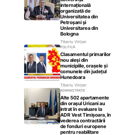
internațională
organizată de
Universitatea din
Petroșani și
Universitarea din
Bologna
Tiberiu Vințan
POLITICĂ
Clasamentul primarilor
nou aleși din
municipiile, orașele și
comunele din județul
Hunedoara
Tiberiu Vințan
ADMINISTRAȚIE
Alte 502 apartamente
din orașul Uricani au
intrat în evaluare la
ADR Vest Timișoara, în
vederea contractării
de fonduri europene
pentru reabilitare