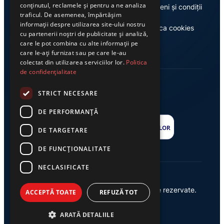
conținutul, reclamele și pentru a ne analiza
Despre noi
Termeni și condiții
traficul. De asemenea, împărtășim
informații despre utilizarea site-ului nostru
Casa de editură Exclusiv
Politica cookies
cu partenerii noștri de publicitate și analiză,
care le pot combina cu alte informații pe
care le-ați furnizat sau pe care le-au
colectat din utilizarea serviciilor lor.
Politica
de confidențialitate
STRICT NECESARE
DE PERFORMANȚĂ
DE TARGETARE
DE FUNCŢIONALITATE
NECLASIFICATE
© 2026 Ziarul Exclusiv – Toate drepturile rezervate.
ACCEPTĂ TOATE
REFUZĂ TOT
Powered by {
AW
}
ARATĂ DETALIILE