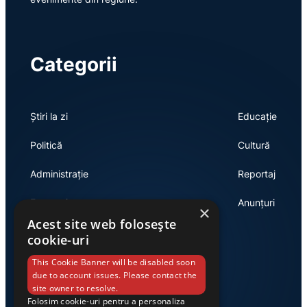
Categorii
Știri la zi
Educație
Politică
Cultură
Administrație
Reportaj
Economie
Anunțuri
×
Acest site web folosește
cookie-uri
Link-uri utile
This Cookie Banner will be disabled soon
due to account issues. Please contact the
site owner to resolve.
Folosim cookie-uri pentru a personaliza