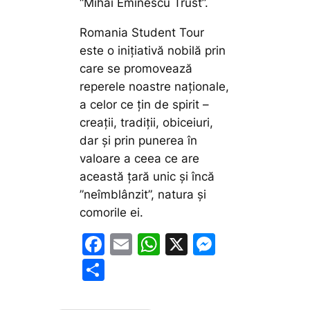
“Mihai Eminescu Trust”.
Romania Student Tour
este o inițiativă nobilă prin
care se promovează
reperele noastre naționale,
a celor ce țin de spirit –
creații, tradiții, obiceiuri,
dar și prin punerea în
valoare a ceea ce are
această țară unic și încă
”neîmblânzit”, natura și
comorile ei.
F
E
W
X
M
a
m
h
e
P
c
ai
at
s
ar