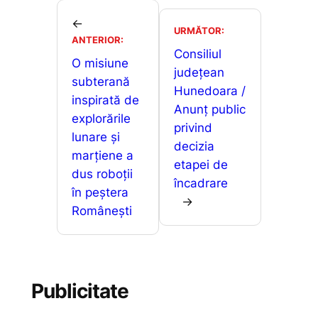
e
l
s
s
ta
b
A
e
je
←
URMĂTOR:
o
p
n
ANTERIOR:
a
Consiliul
o
p
g
O misiune
z
județean
subterană
k
er
ă
Hunedoara /
inspirată de
Anunț public
explorările
privind
lunare și
decizia
marțiene a
etapei de
dus roboții
încadrare
în peștera
→
Românești
Publicitate