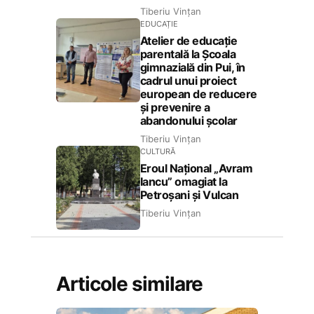
Tiberiu Vințan
EDUCAȚIE
Atelier de educație
parentală la Școala
gimnazială din Pui, în
cadrul unui proiect
european de reducere
și prevenire a
abandonului școlar
Tiberiu Vințan
CULTURĂ
Eroul Național „Avram
Iancu” omagiat la
Petroșani și Vulcan
Tiberiu Vințan
Articole similare