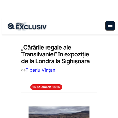
Sari
la
conținut
Cultură
, 
Stiri la zi
„Cărările regale ale
Transilvaniei” în expoziție
de la Londra la Sighișoara
Tiberiu Vințan
de
25 noiembrie 2025