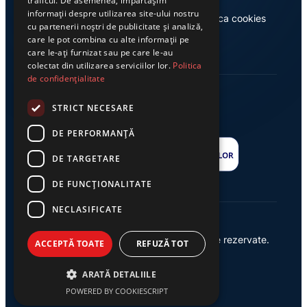
traficul. De asemenea, împărtășim
informații despre utilizarea site-ului nostru
Casa de editură Exclusiv
Politica cookies
cu partenerii noștri de publicitate și analiză,
care le pot combina cu alte informații pe
care le-ați furnizat sau pe care le-au
colectat din utilizarea serviciilor lor.
Politica
de confidențialitate
STRICT NECESARE
DE PERFORMANȚĂ
DE TARGETARE
DE FUNCŢIONALITATE
NECLASIFICATE
© 2026 Ziarul Exclusiv – Toate drepturile rezervate.
ACCEPTĂ TOATE
REFUZĂ TOT
Powered by {
AW
}
ARATĂ DETALIILE
POWERED BY COOKIESCRIPT