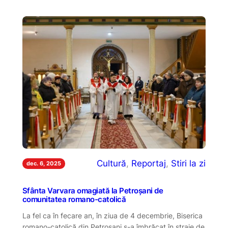
Cultură
, 
Reportaj
, 
Stiri la zi
dec. 6, 2025
Sfânta Varvara omagiată la Petroșani de
comunitatea romano-catolică
La fel ca în fecare an, în ziua de 4 decembrie, Biserica
romano-catolică din Petroșani s-a îmbrăcat în straie de