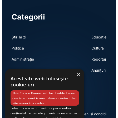
Categorii
Știri la zi
Educație
Politică
Cultură
Administrație
Reportaj
Economie
Anunțuri
×
Acest site web folosește
cookie-uri
Link-uri utile
This Cookie Banner will be disabled soon
due to account issues. Please contact the
site owner to resolve.
Folosim cookie-uri pentru a personaliza
conținutul, reclamele și pentru a ne analiza
Despre noi
Termeni și condiții