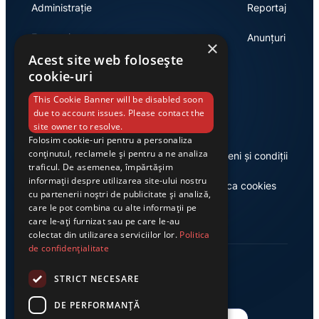
Administrație
Reportaj
Economie
Anunțuri
×
Acest site web folosește
cookie-uri
Link-uri utile
This Cookie Banner will be disabled soon
due to account issues. Please contact the
site owner to resolve.
Folosim cookie-uri pentru a personaliza
conținutul, reclamele și pentru a ne analiza
Despre noi
Termeni și condiții
traficul. De asemenea, împărtășim
informații despre utilizarea site-ului nostru
Casa de editură Exclusiv
Politica cookies
cu partenerii noștri de publicitate și analiză,
care le pot combina cu alte informații pe
care le-ați furnizat sau pe care le-au
colectat din utilizarea serviciilor lor.
Politica
de confidențialitate
STRICT NECESARE
DE PERFORMANȚĂ