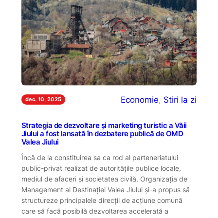
Economie
, 
Stiri la zi
dec. 10, 2025
Strategia de dezvoltare și marketing turistic a Văii
Jiului a fost lansată în dezbatere publică de OMD
Valea Jiului
Încă de la constituirea sa ca rod al parteneriatului
public-privat realizat de autoritățile publice locale,
mediul de afaceri și societatea civilă, Organizația de
Management al Destinației Valea Jiului și-a propus să
structureze principalele direcții de acțiune comună
care să facă posibilă dezvoltarea accelerată a