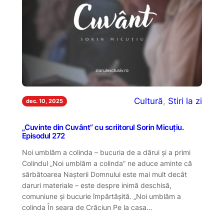
Cultură
, 
Stiri la zi
dec. 10, 2025
„Cuvinte din Cuvânt” cu scriitorul Sorin Micuțiu.
Episodul 272
Noi umblăm a colinda – bucuria de a dărui și a primi
Colindul „Noi umblăm a colinda” ne aduce aminte că
sărbătoarea Nașterii Domnului este mai mult decât
daruri materiale – este despre inimă deschisă,
comuniune și bucurie împărtășită. „Noi umblăm a
colinda În seara de Crăciun Pe la casa…