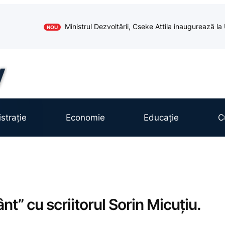
Ministrul Dezvoltării, Cseke Attila inaugurează l
NOU
strație
Economie
Educație
C
t” cu scriitorul Sorin Micuțiu.