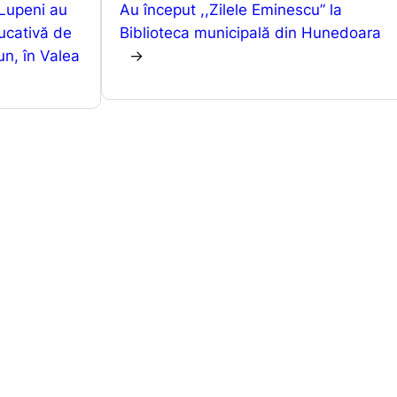
 Lupeni au
Au început ,,Zilele Eminescu” la
p
n
z
ducativă de
Biblioteca municipală din Hunedoara
p
g
ă
un, în Valea
→
er