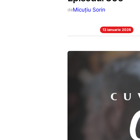
Micuțiu Sorin
de
13 ianuarie 2026