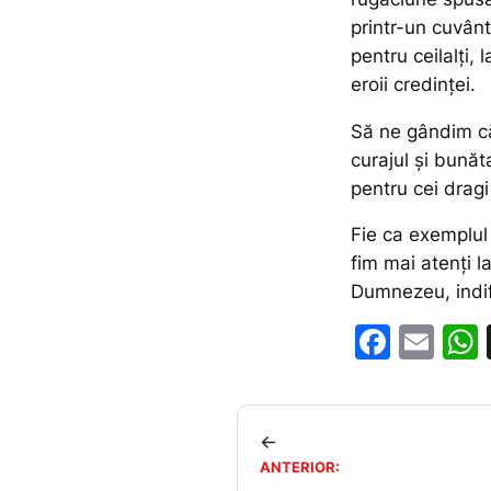
printr-un cuvânt 
pentru ceilalți,
eroii credinței.
Să ne gândim că 
curajul și bunăt
pentru cei dragi
Fie ca exemplul 
fim mai atenți l
Dumnezeu, indif
F
E
a
m
c
ai
e
l
←
ANTERIOR:
b