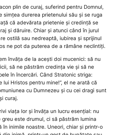
iacon plin de curaj, suferind pentru Domnul,
re simțea durerea prietenului său și se ruga
vață că adevărata prietenie și credință se
aj și dăruire. Chiar și atunci când în jurul
e ostilă sau nedreaptă, iubirea și sprijinul
tos ne pot da puterea de a rămâne neclintiți.
em învăța de la acești doi mucenici: să nu
icii, să ne păstrăm credința vie și să ne
le în încercări. Când Stratonic striga:
e lui Hristos pentru mine!”,
el ne arată că
omuniunea cu Dumnezeu și cu cei dragi sunt
i curaj.
vi viața lor și învăța un lucru esențial: nu
 greu este drumul, ci să păstrăm lumina
 în inimile noastre. Uneori, chiar și printr-o
 din inimă, printr-un gest de bunătate sau