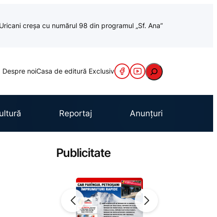
a Uricani creșa cu numărul 98 din programul „Sf. Ana”
Caută
Despre noi
Casa de editură Exclusiv
ultură
Reportaj
Anunțuri
Publicitate