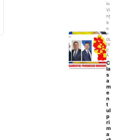
iu
Vi
nț
a
n
P
OL
ITI
C
Ă
C
la
s
a
m
e
n
t
ul
p
ri
m
a
ril