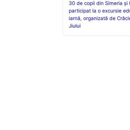
30 de copii din Simeria și
o
participat la o excursie e
o
iarnă, organizată de Crăci
k
Jiului