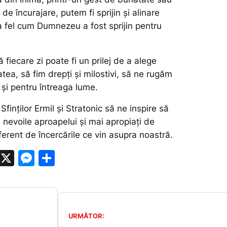
de încurajare, putem fi sprijin și alinare
 la fel cum Dumnezeu a fost sprijin pentru
fiecare zi poate fi un prilej de a alege
atea, să fim drepți și milostivi, să ne rugăm
 și pentru întreaga lume.
Sfinților Ermil și Stratonic să ne inspire să
a nevoile aproapelui și mai apropiați de
erent de încercările ce vin asupra noastră.
W
X
M
P
h
e
ar
at
s
ta
s
s
je
URMĂTOR:
A
e
a