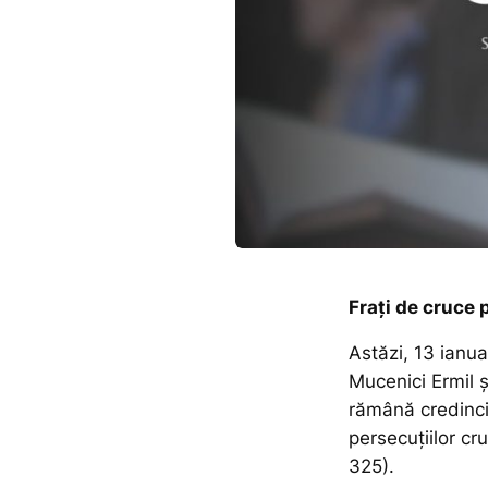
Frați de cruce 
Astăzi, 13 ianua
Mucenici Ermil ș
rămână credincio
persecuțiilor cr
325).