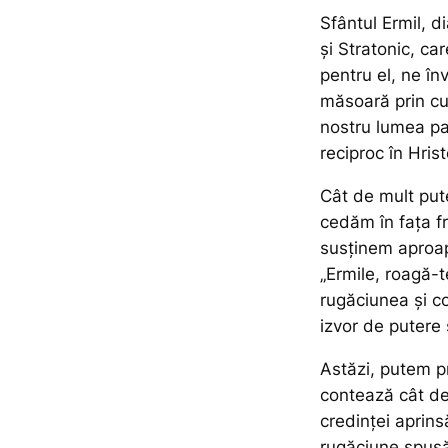
Sfântul Ermil, d
și Stratonic, ca
pentru el, ne în
măsoară prin cur
nostru lumea par
reciproc în Hris
Cât de mult put
cedăm în fața fr
susținem aproape
„Ermile, roagă-t
rugăciunea și c
izvor de putere ș
Astăzi, putem pri
contează cât de
credinței aprinsă
rugăciune spusă