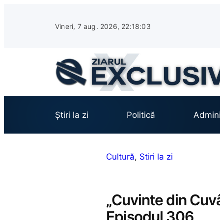
Sari
la
Vineri, 7 aug. 2026, 22:18:04
conținut
Știri la zi
Politică
Admini
Cultură
, 
Stiri la zi
„Cuvinte din Cuvân
Episodul 306