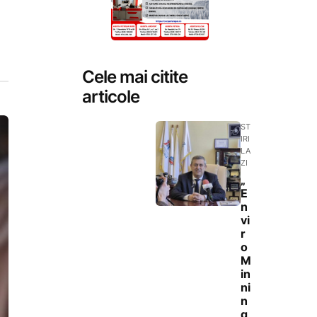
Cele mai citite
articole
ST
IRI
LA
ZI
„
E
n
vi
r
o
M
in
ni
n
g