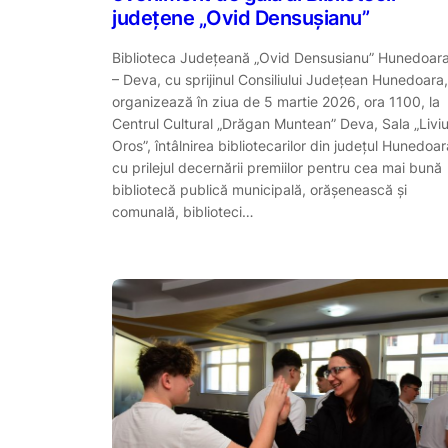
județene „Ovid Densușianu”
Biblioteca Județeană „Ovid Densusianu” Hunedoar
– Deva, cu sprijinul Consiliului Județean Hunedoara,
organizează în ziua de 5 martie 2026, ora 1100, la
Centrul Cultural „Drăgan Muntean” Deva, Sala „Livi
Oros”, întâlnirea bibliotecarilor din județul Hunedoar
cu prilejul decernării premiilor pentru cea mai bună
bibliotecă publică municipală, orășenească și
comunală, biblioteci…