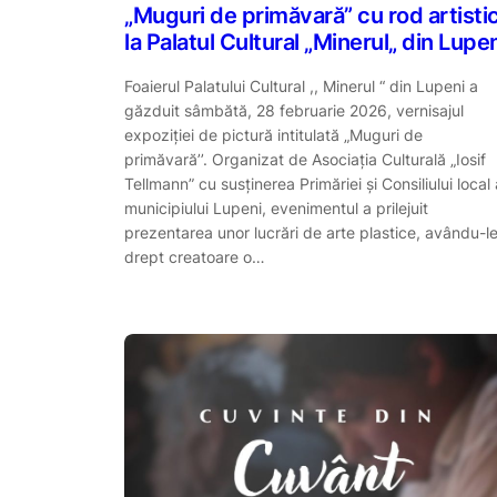
„Muguri de primăvară” cu rod artisti
la Palatul Cultural „Minerul„ din Lupe
Foaierul Palatului Cultural ,, Minerul “ din Lupeni a
găzduit sâmbătă, 28 februarie 2026, vernisajul
expoziţiei de pictură intitulată „Muguri de
primăvară’’. Organizat de Asociația Culturală „Iosif
Tellmann” cu susținerea Primăriei și Consiliului local 
municipiului Lupeni, evenimentul a prilejuit
prezentarea unor lucrări de arte plastice, avându-l
drept creatoare o…