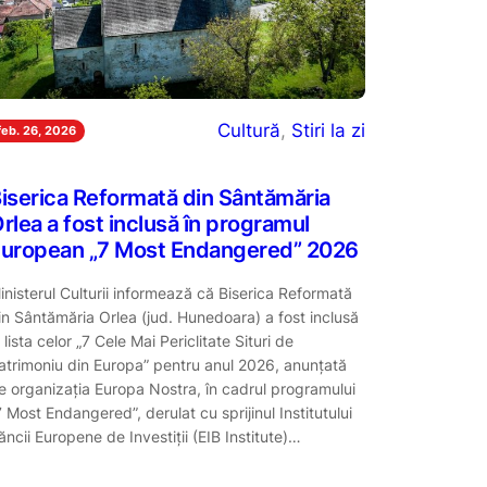
Cultură
, 
Stiri la zi
feb. 26, 2026
iserica Reformată din Sântămăria
rlea a fost inclusă în programul
uropean „7 Most Endangered” 2026
inisterul Culturii informează că Biserica Reformată
in Sântămăria Orlea (jud. Hunedoara) a fost inclusă
n lista celor „7 Cele Mai Periclitate Situri de
atrimoniu din Europa” pentru anul 2026, anunțată
e organizația Europa Nostra, în cadrul programului
7 Most Endangered”, derulat cu sprijinul Institutului
ăncii Europene de Investiții (EIB Institute)…