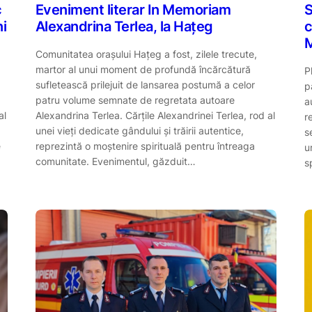
c
Eveniment literar In Memoriam
S
ni
Alexandrina Terlea, la Hațeg
c
M
Comunitatea orașului Hațeg a fost, zilele trecute,
martor al unui moment de profundă încărcătură
P
sufletească prilejuit de lansarea postumă a celor
p
patru volume semnate de regretata autoare
a
al
Alexandrina Terlea. Cărțile Alexandrinei Terlea, rod al
r
unei vieți dedicate gândului și trăirii autentice,
s
e
reprezintă o moștenire spirituală pentru întreaga
u
comunitate. Evenimentul, găzduit…
s