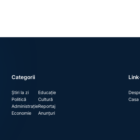
Categorii
Link-
Știri la zi
Educație
Despr
Politică
Cultură
Casa 
Administrație
Reportaj
Economie
Anunțuri