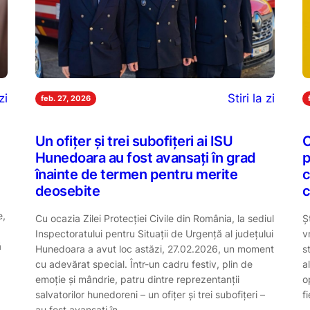
zi
Stiri la zi
feb. 27, 2026
Un ofițer și trei subofițeri ai ISU
C
Hunedoara au fost avansați în grad
p
înainte de termen pentru merite
c
deosebite
c
e,
Cu ocazia Zilei Protecției Civile din România, la sediul
Ș
Inspectoratului pentru Situații de Urgență al județului
v
ă
Hunedoara a avut loc astăzi, 27.02.2026, un moment
s
cu adevărat special. Într-un cadru festiv, plin de
a
emoție și mândrie, patru dintre reprezentanții
o
salvatorilor hunedoreni – un ofițer și trei subofițeri –
f
au fost avansați în…