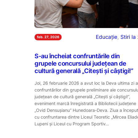
Educație
, 
Stiri la 
feb. 27, 2026
S-au încheiat confruntările din
grupele concursului județean de
cultură generală „Citești și câștigi!”
Joi, 26 februarie 2026 a avut loc la Deva ultima zi a
confruntărilor din grupele preliminare ale concursulu
județean de cultură generală „Citești și câștigi!”,
eveniment marcă înregistrată a Bibliotecii județene
„Ovid Densușianu” Hunedoara-Deva. Ziua a începu
cu confruntarea dintre Liceul Teoretic „Mircea Eliad
Lupeni și Liceul cu Program Sportiv…