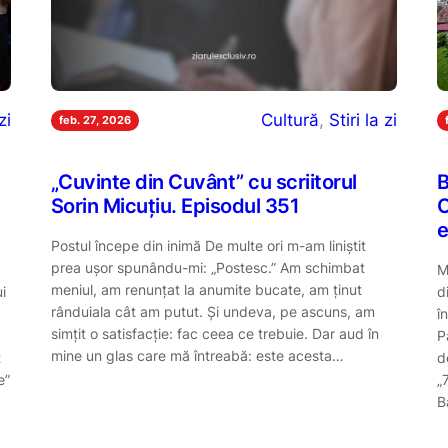
zi
Cultură
, 
Stiri la zi
feb. 27, 2026
„Cuvinte din Cuvânt” cu scriitorul
B
Sorin Micuțiu. Episodul 351
O
e
Postul începe din inimă De multe ori m-am liniștit
prea ușor spunându-mi: „Postesc.” Am schimbat
M
meniul, am renunțat la anumite bucate, am ținut
i
d
rânduiala cât am putut. Și undeva, pe ascuns, am
î
simțit o satisfacție: fac ceea ce trebuie. Dar aud în
P
mine un glas care mă întreabă: este acesta…
t
d
e”
„
B