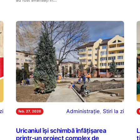
zi
Administrație
, 
Stiri la zi
feb. 27, 2026
Uricaniul își schimbă înfățișarea
L
printr-un proiect complex de
ț