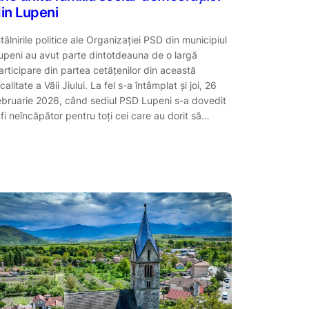
in Lupeni
ntâlnirile politice ale Organizației PSD din municipiul
upeni au avut parte dintotdeauna de o largă
articipare din partea cetățenilor din această
ocalitate a Văii Jiului. La fel s-a întâmplat și joi, 26
ebruarie 2026, când sediul PSD Lupeni s-a dovedit
 fi neîncăpător pentru toți cei care au dorit să…