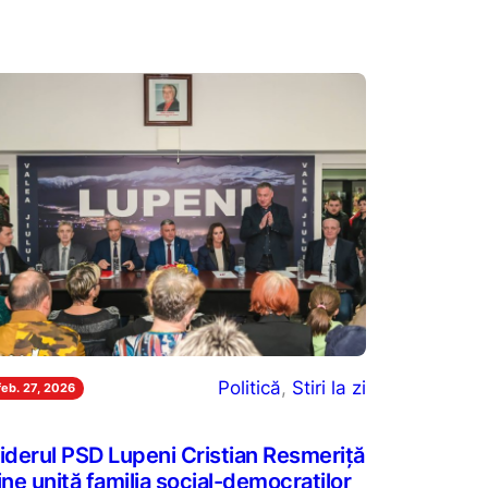
Politică
, 
Stiri la zi
feb. 27, 2026
iderul PSD Lupeni Cristian Resmeriță
ine unită familia social-democraților