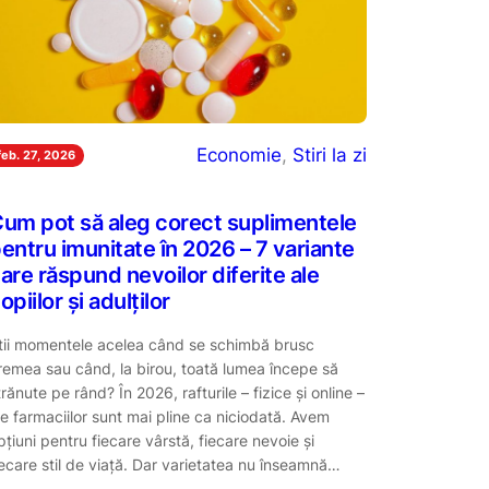
Economie
, 
Stiri la zi
feb. 27, 2026
um pot să aleg corect suplimentele
entru imunitate în 2026 – 7 variante
are răspund nevoilor diferite ale
opiilor și adulților
tii momentele acelea când se schimbă brusc
remea sau când, la birou, toată lumea începe să
trănute pe rând? În 2026, rafturile – fizice și online –
le farmaciilor sunt mai pline ca niciodată. Avem
pțiuni pentru fiecare vârstă, fiecare nevoie și
iecare stil de viață. Dar varietatea nu înseamnă…