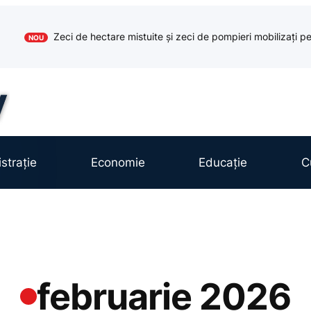
Zeci de hectare mistuite și zeci de pompieri mobilizați pe
NOU
strație
Economie
Educație
C
februarie 2026