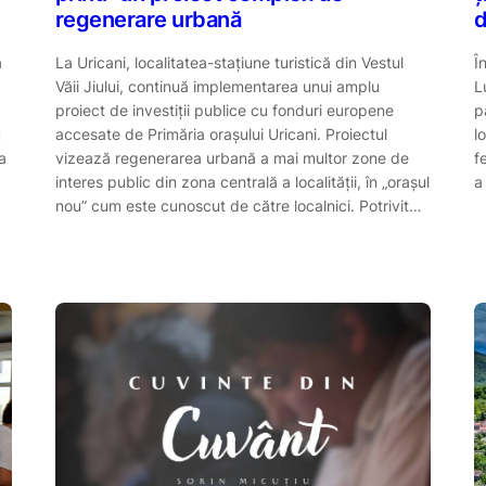
regenerare urbană
d
a
La Uricani, localitatea-stațiune turistică din Vestul
Î
Văii Jiului, continuă implementarea unui amplu
L
proiect de investiții publice cu fonduri europene
p
u
accesate de Primăria orașului Uricani. Proiectul
l
a
vizează regenerarea urbană a mai multor zone de
f
interes public din zona centrală a localității, în „orașul
a
nou” cum este cunoscut de către localnici. Potrivit…