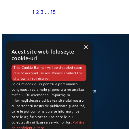
1
2
3
…
15
×
Acest site web folosește
cookie-uri
This Cookie Banner will be disabled soon
due to account issues. Please contact the
site owner to resolve.
Folosim cookie-uri pentru a personaliza
Știri din Valea Jiului, prezentate
conținutul, reclamele și pentru a ne analiza
corect și la timp. Ziarul Exclusiv te
traficul. De asemenea, împărtășim
conectează zi de zi la cele mai
informații despre utilizarea site-ului nostru
importante evenimente din
cu partenerii noștri de publicitate și analiză,
regiune.
care le pot combina cu alte informații pe
care le-ați furnizat sau pe care le-au
colectat din utilizarea serviciilor lor.
Politica
de confidențialitate