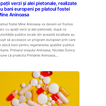
pații verzi și alei pietonale, realizate
u bani europeni pe platoul fostei
ine Aninoasa
latoul fostei Mine Aninoasa va deveni un frumos
arc cu spații verzi și alei pietonale, după ce
utoritățile publice locale din această localitate au
eușit să acceseze un program european prin care
e alocă bani pentru regenerarea spațiilor publice
rbane. Primarul orașului Aninoasa, Nicolae Dunca
pune că proiectul Primăriei Aninoasa,…