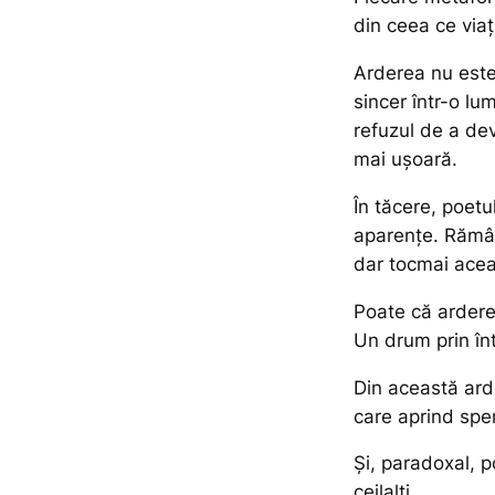
din ceea ce viaț
Arderea nu este
sincer într-o l
refuzul de a dev
mai ușoară.
În tăcere, poetu
aparențe. Rămân
dar tocmai acea
Poate că ardere
Un drum prin înt
Din această arde
care aprind sper
Și, paradoxal, 
ceilalți.