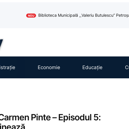
Biblioteca Municipală ,,Valeriu Butulescu” Petroș
NOU
strație
Economie
Educație
C
 Carmen Pinte – Episodul 5:
inează