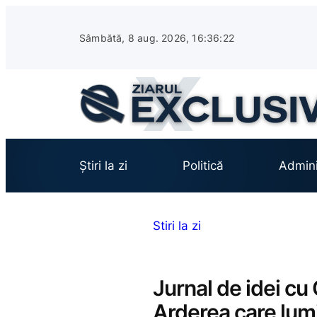
Sari
la
Sâmbătă, 8 aug. 2026, 16:36:23
conținut
Știri la zi
Politică
Admini
Stiri la zi
Jurnal de idei cu
Arderea care lum