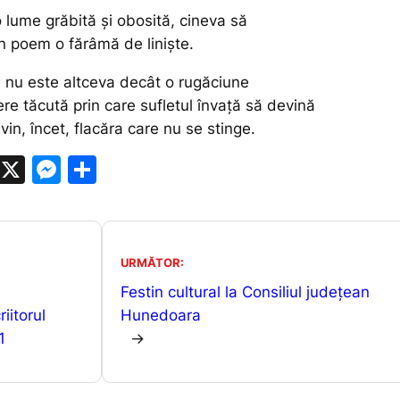
o lume grăbită și obosită, cineva să
n poem o fărâmă de liniște.
 nu este altceva decât o rugăciune
ere tăcută prin care sufletul învață să devină
vin, încet, flacăra care nu se stinge.
W
X
M
P
h
e
ar
at
s
ta
s
s
je
URMĂTOR:
A
e
a
Festin cultural la Consiliul județean
p
n
z
iitorul
Hunedoara
p
g
ă
1
→
er