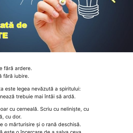
e fără ardere.
 fără iubire.
 este legea nevăzută a spiritului:
nează trebuie mai întâi să ardă.
doar cu cerneală. Scriu cu neliniște, cu
că, cu dor.
e o mărturisire și o rană deschisă.
ă este o încercare de a salva ceva