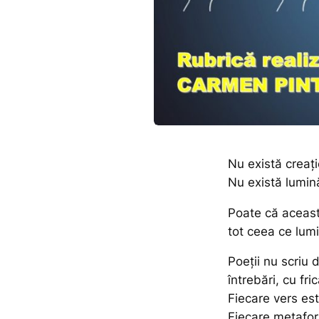
Nu există creați
Nu există lumină
Poate că aceasta
tot ceea ce lumi
Poeții nu scriu 
întrebări, cu fri
Fiecare vers est
Fiecare metafor