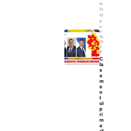
iu
Vi
nț
a
n
P
OL
ITI
C
Ă
C
la
s
a
m
e
n
t
ul
p
ri
m
a
ril