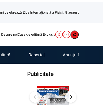
ani celebrează Ziua Internațională a Pisicii: 8 august
Caută
Despre noi
Casa de editură Exclusiv
ultură
Reportaj
Anunțuri
Publicitate