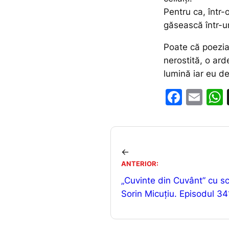
Pentru ca, într-
găsească într-u
Poate că poezia
nerostită, o ard
lumină iar eu de
F
E
a
m
c
ai
e
l
←
b
ANTERIOR:
o
„Cuvinte din Cuvânt” cu scr
o
Sorin Micuțiu. Episodul 34
k