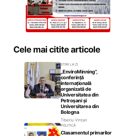
Cele mai citite articole
STIRI LA ZI
„EnviroMinning”,
conferință
internațională
organizată de
Universitatea din
Petroșani și
Universitarea din
Bologna
Tiberiu Vințan
POLITICĂ
Clasamentul primarilor