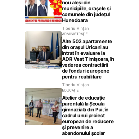
nou aleși din
municipiile, orașele și
comunele din județul
Hunedoara
Tiberiu Vințan
ADMINISTRAȚIE
Alte 502 apartamente
din orașul Uricani au
intrat în evaluare la
ADR Vest Timișoara, în
vederea contractării
de fonduri europene
pentru reabilitare
Tiberiu Vințan
EDUCAȚIE
Atelier de educație
parentală la Școala
gimnazială din Pui, în
cadrul unui proiect
european de reducere
și prevenire a
abandonului școlar