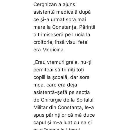
Cerghizan a ajuns
asistentă medicală după
ce şi-a urmat sora mai
mare la Constanţa. Părinţii
o trimiseseră pe Lucia la
croitorie, însă visul fetei
era Medicina.
„Erau vremuri grele, nu-ţi
pemiteai să trimiţi toţi
copiii la şcoală, dar sora
mea, care era deja
as
istentă-şefă pe secţia
de Chirurgie de la Spitalul
Militar din Constanţa, le-a
spus părinţilor că mă duce
capul şi m-a luat cu ea şi
m-a înscris la Liceul