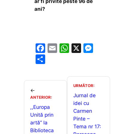
ar fi privite peste 96 de
ani?
F
E
W
X
M
a
m
h
e
P
c
ai
at
s
ar
e
l
s
s
ta
b
A
e
je
URMĂTOR:
←
o
p
n
a
Jurnal de
ANTERIOR:
o
p
g
idei cu
z
,,Europa
Carmen
k
er
ă
Unită prin
Pinte –
artă” la
Tema nr 17:
Biblioteca