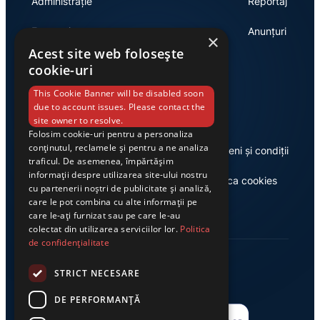
Administrație
Reportaj
Economie
Anunțuri
×
Acest site web folosește
cookie-uri
Link-uri utile
This Cookie Banner will be disabled soon
due to account issues. Please contact the
site owner to resolve.
Folosim cookie-uri pentru a personaliza
conținutul, reclamele și pentru a ne analiza
Despre noi
Termeni și condiții
traficul. De asemenea, împărtășim
informații despre utilizarea site-ului nostru
Casa de editură Exclusiv
Politica cookies
cu partenerii noștri de publicitate și analiză,
care le pot combina cu alte informații pe
care le-ați furnizat sau pe care le-au
colectat din utilizarea serviciilor lor.
Politica
de confidențialitate
STRICT NECESARE
DE PERFORMANȚĂ