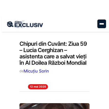
Sari
la
conținut
Cultură
, 
Stiri la zi
Chipuri din Cuvânt: Ziua 59
– Lucia Cerghizan –
asistenta care a salvat vieți
în Al Doilea Război Mondial
Micuțiu Sorin
de
12 mai 2026