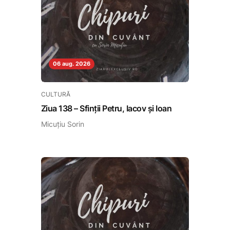
06 aug. 2026
CULTURĂ
Ziua 138 – Sfinții Petru, Iacov și Ioan
Micuțiu Sorin