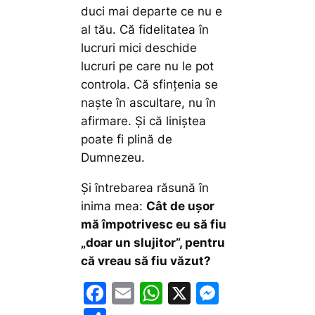
duci mai departe ce nu e
al tău. Că fidelitatea în
lucruri mici deschide
lucruri pe care nu le pot
controla. Că sfințenia se
naște în ascultare, nu în
afirmare. Și că liniștea
poate fi plină de
Dumnezeu.
Și întrebarea răsună în
inima mea:
Cât de ușor
mă împotrivesc eu să fiu
„doar un slujitor”, pentru
că vreau să fiu văzut?
F
E
W
X
M