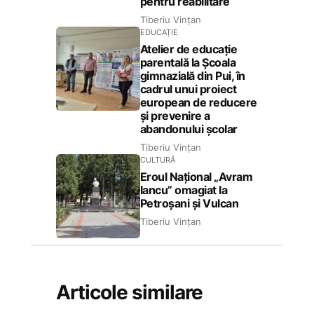
pentru reabilitare
Tiberiu Vințan
EDUCAȚIE
Atelier de educație
parentală la Școala
gimnazială din Pui, în
cadrul unui proiect
european de reducere
și prevenire a
abandonului școlar
Tiberiu Vințan
CULTURĂ
Eroul Național „Avram
Iancu” omagiat la
Petroșani și Vulcan
Tiberiu Vințan
Articole similare