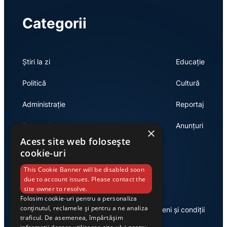
Categorii
Știri la zi
Educație
Politică
Cultură
Administrație
Reportaj
Economie
Anunțuri
×
Acest site web folosește
cookie-uri
Link-uri utile
This Cookie Banner will be disabled soon
due to account issues. Please contact the
site owner to resolve.
Folosim cookie-uri pentru a personaliza
conținutul, reclamele și pentru a ne analiza
Despre noi
Termeni și condiții
traficul. De asemenea, împărtășim