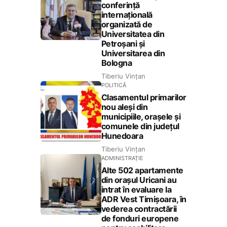
conferință
internațională
organizată de
Universitatea din
Petroșani și
Universitarea din
Bologna
Tiberiu Vințan
POLITICĂ
Clasamentul primarilor
nou aleși din
municipiile, orașele și
comunele din județul
Hunedoara
Tiberiu Vințan
ADMINISTRAȚIE
Alte 502 apartamente
din orașul Uricani au
intrat în evaluare la
ADR Vest Timișoara, în
vederea contractării
de fonduri europene