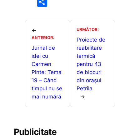
a
m
h
e
P
c
ai
at
s
ar
e
l
s
s
ta
b
A
e
je
URMĂTOR:
←
o
p
n
ANTERIOR:
a
Proiecte de
o
p
g
Jurnal de
reabilitare
z
idei cu
termică
k
er
ă
Carmen
pentru 43
Pinte: Tema
de blocuri
19 – Când
din orașul
timpul nu se
Petrila
mai numără
→
Publicitate