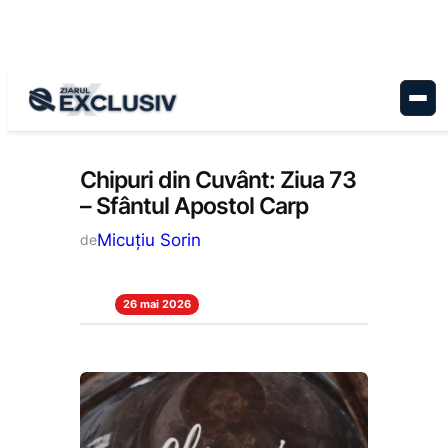
Sari
la
conținut
Cultură
, 
Stiri la zi
Chipuri din Cuvânt: Ziua 73
– Sfântul Apostol Carp
Micuțiu Sorin
de
26 mai 2026