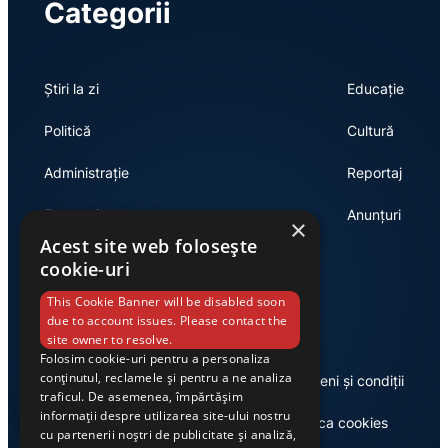
Categorii
Știri la zi
Educație
Politică
Cultură
Administrație
Reportaj
Economie
Anunțuri
×
Acest site web folosește
cookie-uri
Link-uri utile
This Cookie Banner will be disabled soon
due to account issues. Please contact the
site owner to resolve.
Folosim cookie-uri pentru a personaliza
conținutul, reclamele și pentru a ne analiza
Despre noi
Termeni și condiții
traficul. De asemenea, împărtășim
informații despre utilizarea site-ului nostru
Casa de editură Exclusiv
Politica cookies
cu partenerii noștri de publicitate și analiză,