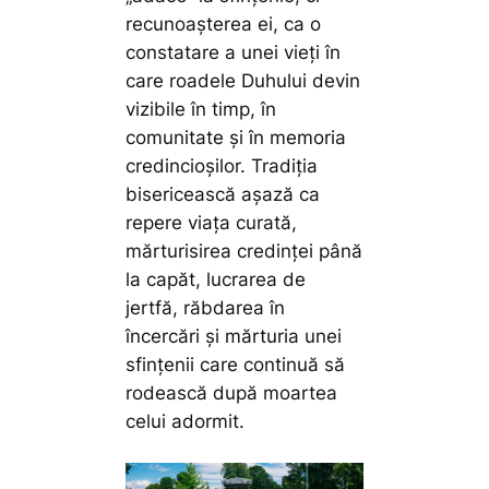
recunoașterea ei, ca o
constatare a unei vieți în
care roadele Duhului devin
vizibile în timp, în
comunitate și în memoria
credincioșilor. Tradiția
bisericească așază ca
repere viața curată,
mărturisirea credinței până
la capăt, lucrarea de
jertfă, răbdarea în
încercări și mărturia unei
sfințenii care continuă să
rodească după moartea
celui adormit.