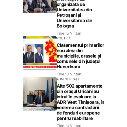
organizată de
Universitatea din
Petroșani și
Universitarea din
Bologna
Tiberiu Vințan
POLITICĂ
Clasamentul primarilor
nou aleși din
municipiile, orașele și
comunele din județul
Hunedoara
Tiberiu Vințan
ADMINISTRAȚIE
Alte 502 apartamente
din orașul Uricani au
intrat în evaluare la
ADR Vest Timișoara, în
vederea contractării
de fonduri europene
pentru reabilitare
Tiberiu Vințan