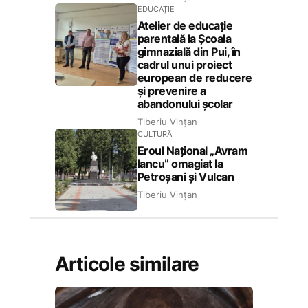
EDUCAȚIE
Atelier de educație
parentală la Școala
gimnazială din Pui, în
cadrul unui proiect
european de reducere
și prevenire a
abandonului școlar
Tiberiu Vințan
CULTURĂ
Eroul Național „Avram
Iancu” omagiat la
Petroșani și Vulcan
Tiberiu Vințan
Articole similare