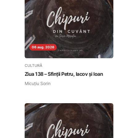
06 aug. 2026
CULTURĂ
Ziua 138 – Sfinții Petru, Iacov și Ioan
Micuțiu Sorin