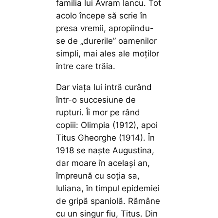
familia lui Avram Iancu. Tot
acolo începe să scrie în
presa vremii, apropiindu-
se de „durerile” oamenilor
simpli, mai ales ale moților
între care trăia.
Dar viața lui intră curând
într-o succesiune de
rupturi. Îi mor pe rând
copiii: Olimpia (1912), apoi
Titus Gheorghe (1914). În
1918 se naște Augustina,
dar moare în același an,
împreună cu soția sa,
Iuliana, în timpul epidemiei
de gripă spaniolă. Rămâne
cu un singur fiu, Titus. Din