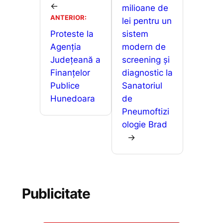
z
←
milioane de
k
er
ă
ANTERIOR:
lei pentru un
Proteste la
sistem
Agenția
modern de
Județeană a
screening și
Finanțelor
diagnostic la
Publice
Sanatoriul
Hunedoara
de
Pneumoftizi
ologie Brad
→
Publicitate