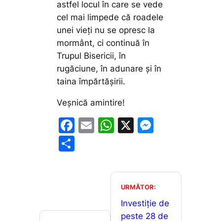
astfel locul în care se vede
cel mai limpede că roadele
unei vieți nu se opresc la
mormânt, ci continuă în
Trupul Bisericii, în
rugăciune, în adunare și în
taina împărtășirii.
Veșnică amintire!
F
E
W
X
M
a
m
h
e
P
c
ai
at
s
ar
e
l
s
s
ta
b
A
e
je
URMĂTOR:
o
p
n
a
Investiție de
o
p
g
peste 28 de