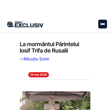
Sari
la
conținut
Cultură
, 
Stiri la zi
La mormântul Părintelui
Iosif Trifa de Rusalii
Micuțiu Sorin
de
29 mai 2026