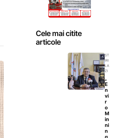
Cele mai citite
articole
ST
IRI
LA
ZI
„
E
n
vi
r
o
M
in
ni
n
g