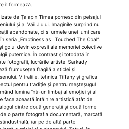
re îl formează.
alizate de Țalapin Timea pornesc din peisajul
eniului și al Văii
Jiului. Imaginile surprind nu
spații abandonate, ci și urmele unei lumi care
 În seria „Emptiness as I Touched The Coal”,
și golul devin expresii ale memoriei colective
lgii puternice. În contrast și totodată în
e fotografii, lucrările artistei Sarkady
ză frumusețea fragilă a sticlei și
nului. Vitraliile, tehnica Tiffany și grafica
ectul pentru tradiție și pentru meșteșugul
ormând lumina într-un limbaj al emoției și al
e face această întâlnire artistică atât de
alogul dintre două generații și două forme
 de o parte fotografia documentară, marcată
stindustrială, iar pe de altă parte