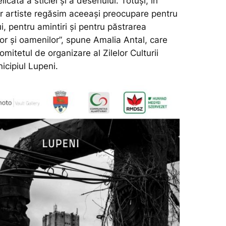
licată a sticlei și a desenului. Totuși, în
or artiste regăsim aceeași preocupare pentru
i, pentru amintiri și pentru păstrarea
lor și oamenilor”,
spune Amalia Antal, care
omitetul de organizare al Zilelor Culturii
icipiul Lupeni.