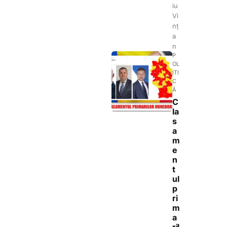
iu
Vi
nț
a
n
P
OL
ITI
C
Ă
C
la
s
a
m
e
n
t
ul
p
ri
m
a
ril