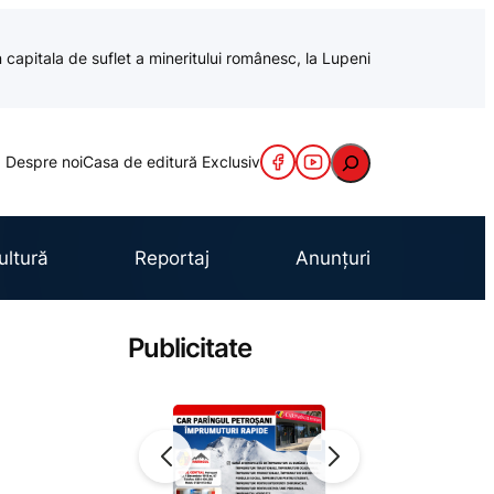
 capitala de suflet a mineritului românesc, la Lupeni
Caută
Despre noi
Casa de editură Exclusiv
ultură
Reportaj
Anunțuri
Publicitate