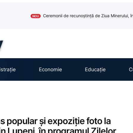
Ceremonii de recunoștință de Ziua Minerului, în
NOU
strație
Economie
Educație
C
 popular și expoziție foto la
in Lupeni, în programul Zilelor