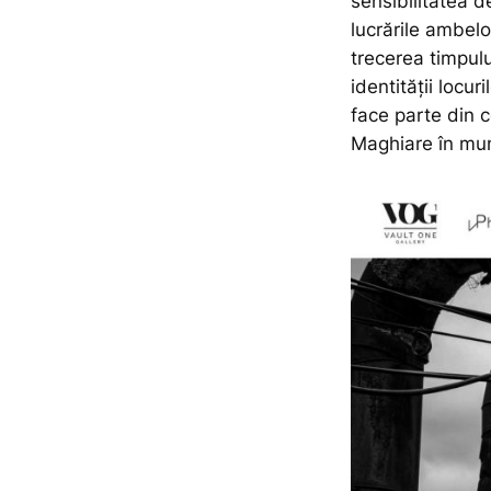
sensibilitatea de
lucrările ambel
trecerea timpulu
identității locuri
face parte din c
Maghiare în mun