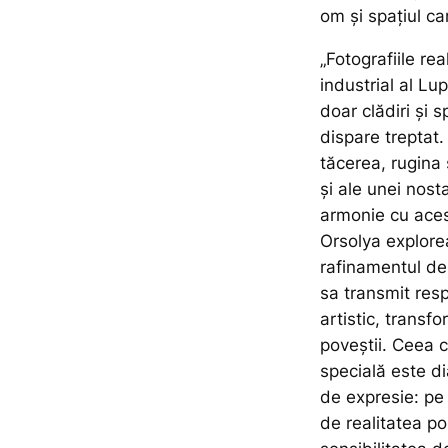
om și spațiul ca
„Fotografiile re
industrial al Lup
doar clădiri și 
dispare treptat.
tăcerea, rugina 
și ale unei nosta
armonie cu acest
Orsolya explorea
rafinamentul dese
sa transmit resp
artistic, transf
poveștii. Ceea c
specială este di
de expresie: pe
de realitatea po