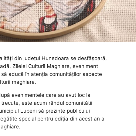
alități din județul Hunedoara se desfășoară,
adă, Zilelel Culturii Maghiare, eveniment
 să aducă în atenția comunităților aspecte
lturii maghiare.
 după evenimentele care au avut loc la
e trecute, este acum rândul comunității
icipiul Lupeni să prezinte publicului
gătite special pentru ediția din acest an a
Maghiare.