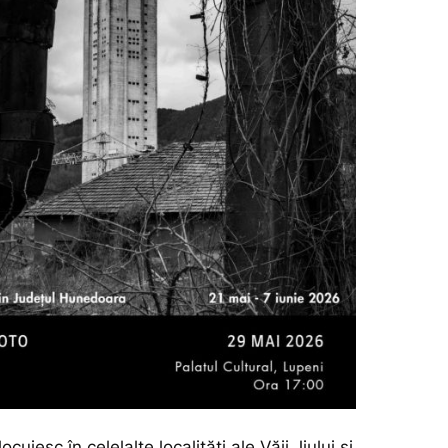
ocuiesc în celelalte localități ale Văii Jiului și