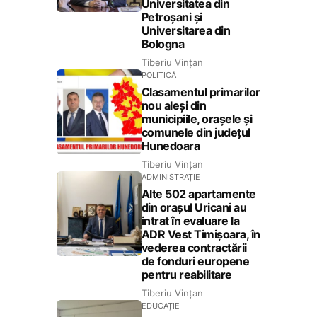
Universitatea din
Petroșani și
Universitarea din
Bologna
Tiberiu Vințan
POLITICĂ
Clasamentul primarilor
nou aleși din
municipiile, orașele și
comunele din județul
Hunedoara
Tiberiu Vințan
ADMINISTRAȚIE
Alte 502 apartamente
din orașul Uricani au
intrat în evaluare la
ADR Vest Timișoara, în
vederea contractării
de fonduri europene
pentru reabilitare
Tiberiu Vințan
EDUCAȚIE