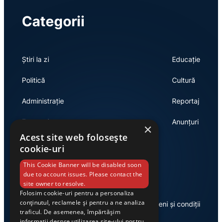
Categorii
Știri la zi
Educație
Politică
Cultură
Administrație
Reportaj
Economie
Anunțuri
×
Acest site web folosește
cookie-uri
Link-uri utile
This Cookie Banner will be disabled soon
due to account issues. Please contact the
site owner to resolve.
Folosim cookie-uri pentru a personaliza
conținutul, reclamele și pentru a ne analiza
Despre noi
Termeni și condiții
traficul. De asemenea, împărtășim
informații despre utilizarea site-ului nostru