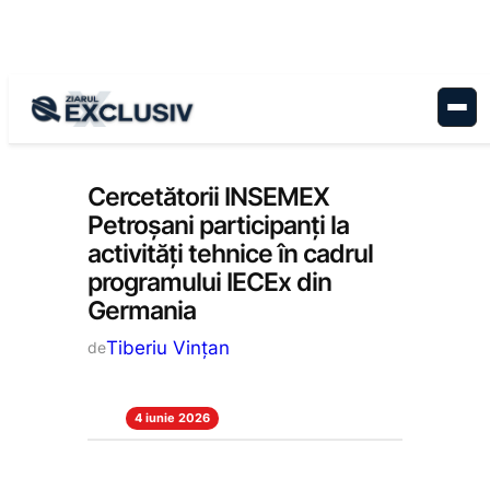
Sari
la
conținut
Stiri la zi
Cercetătorii INSEMEX
Petroșani participanți la
activități tehnice în cadrul
programului IECEx din
Germania
Tiberiu Vințan
de
4 iunie 2026