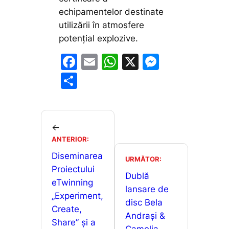
echipamentelor destinate
utilizării în atmosfere
potențial explozive.
F
E
W
X
M
a
m
h
e
P
c
ai
at
s
ar
e
l
s
s
ta
b
A
e
je
←
o
p
n
ANTERIOR:
a
o
p
g
Diseminarea
z
URMĂTOR:
Proiectului
k
er
ă
Dublă
eTwinning
lansare de
„Experiment,
disc Bela
Create,
Andrași &
Share” și a
Camelia