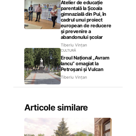
Atelier de educație
parentală la Școala
gimnazială din Pui, în
cadrul unui proiect
european de reducere
și prevenire a
abandonului școlar
Tiberiu Vințan
CULTURĂ
Eroul Național „Avram
Iancu” omagiat la
Petroșani și Vulcan
Tiberiu Vințan
Articole similare