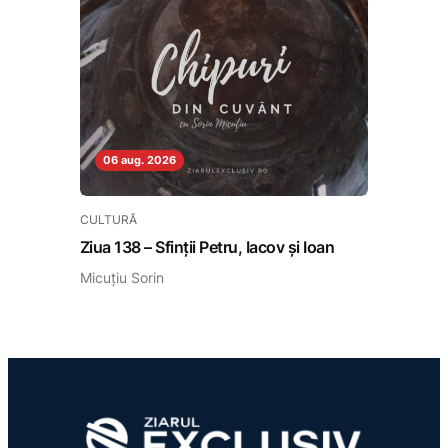
06 aug. 2026
CULTURĂ
Ziua 138 – Sfinții Petru, Iacov și Ioan
Micuțiu Sorin