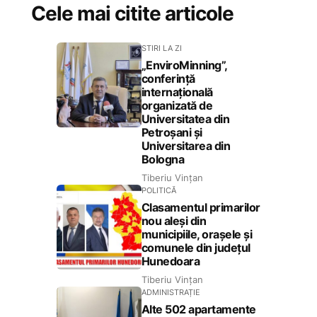
Cele mai citite articole
STIRI LA ZI
„EnviroMinning”,
conferință
internațională
organizată de
Universitatea din
Petroșani și
Universitarea din
Bologna
Tiberiu Vințan
POLITICĂ
Clasamentul primarilor
nou aleși din
municipiile, orașele și
comunele din județul
Hunedoara
Tiberiu Vințan
ADMINISTRAȚIE
Alte 502 apartamente