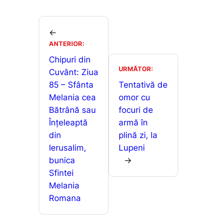
c
ai
at
s
ar
e
l
s
s
ta
b
A
e
je
←
o
p
n
ANTERIOR:
a
o
p
g
Chipuri din
z
URMĂTOR:
Cuvânt: Ziua
k
er
ă
85 – Sfânta
Tentativă de
Melania cea
omor cu
Bătrână sau
focuri de
Înțeleaptă
armă în
din
plină zi, la
Ierusalim,
Lupeni
bunica
→
Sfintei
Melania
Romana