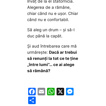
Învăț de la el statornicia.
Alegerea de a rămâne,
chiar când nu e ușor. Chiar
când nu e confortabil.
Să aleg un drum – și să-l
duc până la capăt.
Și aud întrebarea care mă
urmărește:
Dacă ar trebui
să renunți la tot ce te ține
„între lumi”… ce ai alege
să rămână?
F
E
W
X
M
a
m
h
e
P