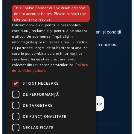
Link-uri utile
This Cookie Banner will be disabled soon
due to account issues. Please contact the
site owner to resolve.
Folosim cookie-uri pentru a personaliza
conținutul, reclamele și pentru a ne analiza
Despre noi
Termeni și condiții
traficul. De asemenea, împărtășim
informații despre utilizarea site-ului nostru
Casa de editură Exclusiv
Politica cookies
cu partenerii noștri de publicitate și analiză,
care le pot combina cu alte informații pe
care le-ați furnizat sau pe care le-au
colectat din utilizarea serviciilor lor.
Politica
de confidențialitate
STRICT NECESARE
DE PERFORMANȚĂ
DE TARGETARE
DE FUNCŢIONALITATE
NECLASIFICATE