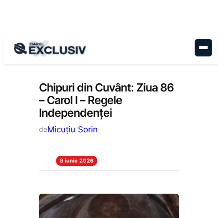
Sari
la
conținut
Cultură
, 
Stiri la zi
Chipuri din Cuvânt: Ziua 86
– Carol I – Regele
Independenței
Micuțiu Sorin
de
8 iunie 2026