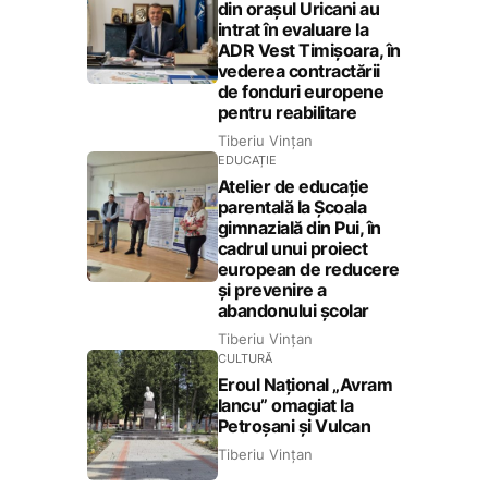
din orașul Uricani au
intrat în evaluare la
ADR Vest Timișoara, în
vederea contractării
de fonduri europene
pentru reabilitare
Tiberiu Vințan
EDUCAȚIE
Atelier de educație
parentală la Școala
gimnazială din Pui, în
cadrul unui proiect
european de reducere
și prevenire a
abandonului școlar
Tiberiu Vințan
CULTURĂ
Eroul Național „Avram
Iancu” omagiat la
Petroșani și Vulcan
Tiberiu Vințan