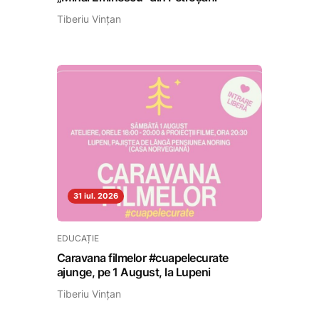
Tiberiu Vințan
31 iul. 2026
EDUCAȚIE
Caravana filmelor #cuapelecurate
ajunge, pe 1 August, la Lupeni
Tiberiu Vințan