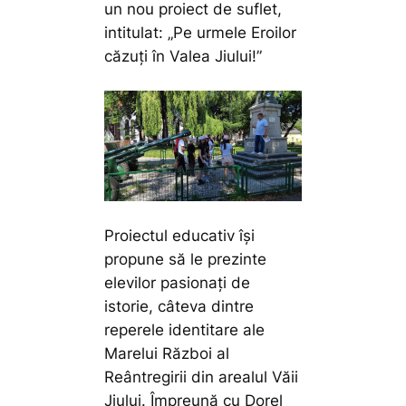
un nou proiect de suflet,
intitulat: „Pe urmele Eroilor
căzuți în Valea Jiului!”
Proiectul educativ își
propune să le prezinte
elevilor pasionați de
istorie, câteva dintre
reperele identitare ale
Marelui Război al
Reântregirii din arealul Văii
Jiului. Împreună cu Dorel