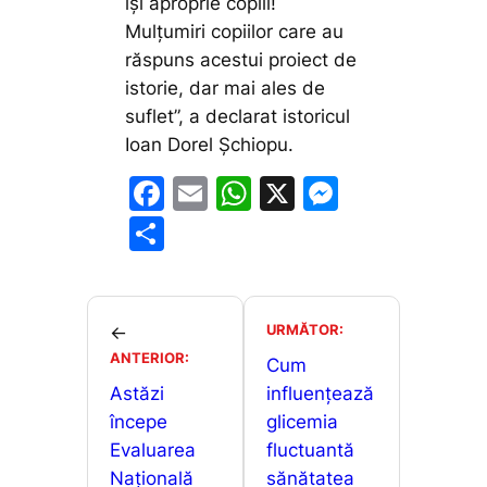
își aproprie copiii!
Mulțumiri copiilor care au
răspuns acestui proiect de
istorie, dar mai ales de
suflet”,
a declarat istoricul
Ioan Dorel Șchiopu.
F
E
W
X
M
a
m
h
e
P
c
ai
at
s
ar
e
l
s
s
ta
b
A
e
je
URMĂTOR:
←
o
p
n
ANTERIOR:
a
Cum
o
p
g
Astăzi
influențează
z
începe
glicemia
k
er
ă
Evaluarea
fluctuantă
Națională
sănătatea