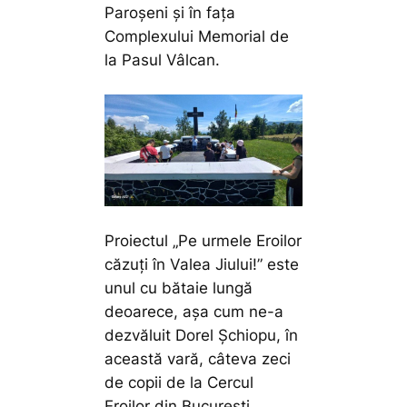
Paroșeni și în fața
Complexului Memorial de
la Pasul Vâlcan.
Proiectul „Pe urmele Eroilor
căzuți în Valea Jiului!” este
unul cu bătaie lungă
deoarece, așa cum ne-a
dezvăluit Dorel Șchiopu, în
această vară, câteva zeci
de copii de la Cercul
Eroilor din București,