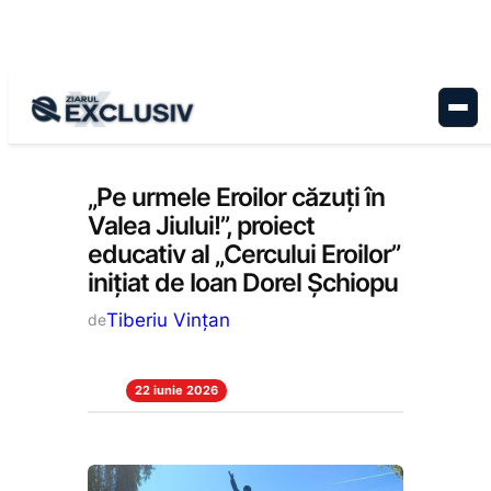
Sari
la
conținut
Educație
, 
Stiri la zi
„Pe urmele Eroilor căzuți în
Valea Jiului!”, proiect
educativ al „Cercului Eroilor”
inițiat de Ioan Dorel Șchiopu
Tiberiu Vințan
de
22 iunie 2026