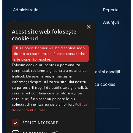
Administrație
Reportaj
Economie
Anunțuri
×
Acest site web folosește
cookie-uri
Link-uri utile
This Cookie Banner will be disabled soon
due to account issues. Please contact the
site owner to resolve.
Folosim cookie-uri pentru a personaliza
conținutul, reclamele și pentru a ne analiza
Despre noi
Termeni și condiții
traficul. De asemenea, împărtășim
informații despre utilizarea site-ului nostru
Casa de editură Exclusiv
Politica cookies
cu partenerii noștri de publicitate și analiză,
care le pot combina cu alte informații pe
care le-ați furnizat sau pe care le-au
colectat din utilizarea serviciilor lor.
Politica
de confidențialitate
STRICT NECESARE