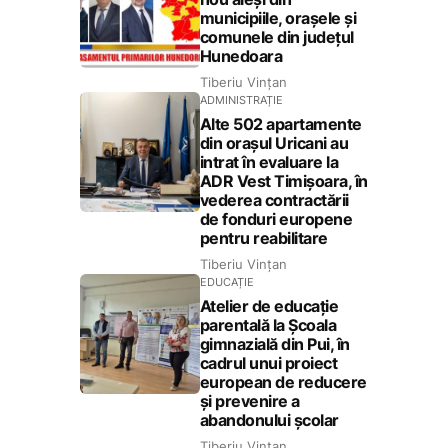
municipiile, orașele și
comunele din județul
Hunedoara
Tiberiu Vințan
ADMINISTRAȚIE
Alte 502 apartamente
din orașul Uricani au
intrat în evaluare la
ADR Vest Timișoara, în
vederea contractării
de fonduri europene
pentru reabilitare
Tiberiu Vințan
EDUCAȚIE
Atelier de educație
parentală la Școala
gimnazială din Pui, în
cadrul unui proiect
european de reducere
și prevenire a
abandonului școlar
Tiberiu Vințan