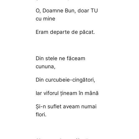
O, Doamne Bun, doar TU
cu mine
Eram departe de păcat.
Din stele ne făceam
cununa,
Din curcubeie-cingători,
Iar viforul ţineam în mână
Şi-n suflet aveam numai
flori.