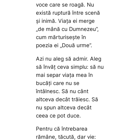
voce care se roagă. Nu
există ruptură între scenă
și inimă. Viața ei merge
„de mână cu Dumnezeu”,
cum mărturisește în
poezia ei „Două urme”.
Azi nu aleg să admir. Aleg
să învăț ceva simplu: să nu
mai separ viața mea în
bucăți care nu se
întâlnesc. Să nu cânt
altceva decât trăiesc. Să
nu spun altceva decât
ceea ce pot duce.
Pentru că întrebarea
rămâne, tăcută, dar vie: