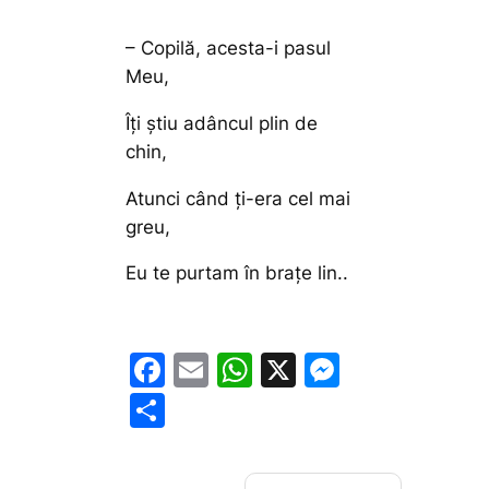
– Copilă, acesta-i pasul
Meu,
Îţi ştiu adâncul plin de
chin,
Atunci când ţi-era cel mai
greu,
Eu te purtam în braţe lin..
F
E
W
X
M
a
m
h
e
P
c
ai
at
s
ar
e
l
s
s
ta