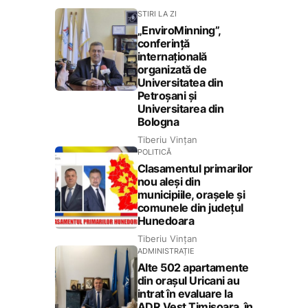
STIRI LA ZI
„EnviroMinning”,
conferință
internațională
organizată de
Universitatea din
Petroșani și
Universitarea din
Bologna
Tiberiu Vințan
POLITICĂ
Clasamentul primarilor
nou aleși din
municipiile, orașele și
comunele din județul
Hunedoara
Tiberiu Vințan
ADMINISTRAȚIE
Alte 502 apartamente
din orașul Uricani au
intrat în evaluare la
ADR Vest Timișoara, în