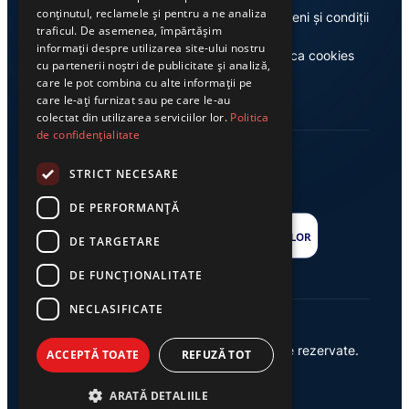
conținutul, reclamele și pentru a ne analiza
Despre noi
Termeni și condiții
traficul. De asemenea, împărtășim
informații despre utilizarea site-ului nostru
Casa de editură Exclusiv
Politica cookies
cu partenerii noștri de publicitate și analiză,
care le pot combina cu alte informații pe
care le-ați furnizat sau pe care le-au
colectat din utilizarea serviciilor lor.
Politica
de confidențialitate
STRICT NECESARE
DE PERFORMANȚĂ
DE TARGETARE
DE FUNCŢIONALITATE
NECLASIFICATE
© 2026 Ziarul Exclusiv – Toate drepturile rezervate.
ACCEPTĂ TOATE
REFUZĂ TOT
Powered by {
AW
}
ARATĂ DETALIILE