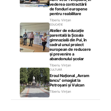
vederea contractării
de fonduri europene
pentru reabilitare
Tiberiu Vințan
EDUCAȚIE
Atelier de educație
parentală la Școala
gimnazială din Pui, în
cadrul unui proiect
european de reducere
și prevenire a
abandonului școlar
Tiberiu Vințan
CULTURĂ
Eroul Național „Avram
Iancu” omagiat la
Petroșani și Vulcan
Tiberiu Vințan