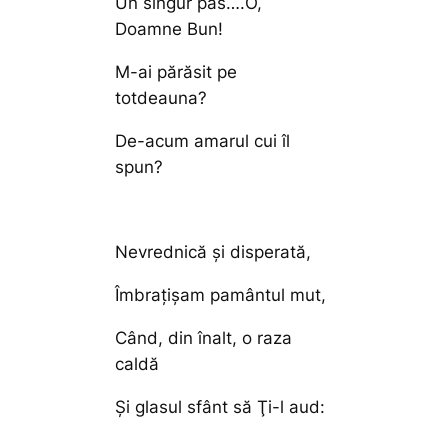
Un singur pas….O,
Doamne Bun!
M-ai părăsit pe
totdeauna?
De-acum amarul cui îl
spun?
Nevrednică şi disperată,
Îmbraţişam pamântul mut,
Când, din înalt, o raza
caldă
Şi glasul sfânt să Ţi-l aud: