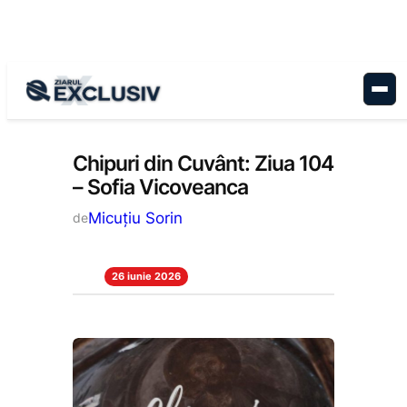
Sari
la
conținut
Cultură
, 
Stiri la zi
Chipuri din Cuvânt: Ziua 104
– Sofia Vicoveanca
Micuțiu Sorin
de
26 iunie 2026