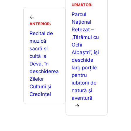
b
A
e
je
URMĂTOR:
o
p
n
a
Parcul
←
o
p
g
Național
z
ANTERIOR:
Retezat –
k
er
ă
Recital de
„Tărâmul cu
muzică
Ochi
sacră și
Albaștri”, își
cultă la
deschide
Deva, în
larg porțile
deschiderea
pentru
Zilelor
iubitorii de
Culturii și
natură și
Credinței
aventură
→