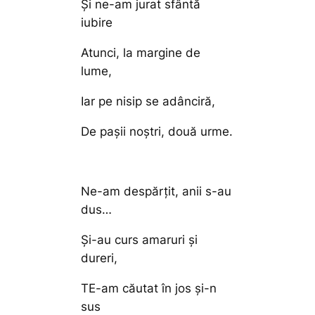
Şi ne-am jurat sfântă
iubire
Atunci, la margine de
lume,
Iar pe nisip se adânciră,
De paşii noştri, două urme.
Ne-am despărţit, anii s-au
dus…
Şi-au curs amaruri şi
dureri,
TE-am căutat în jos şi-n
sus