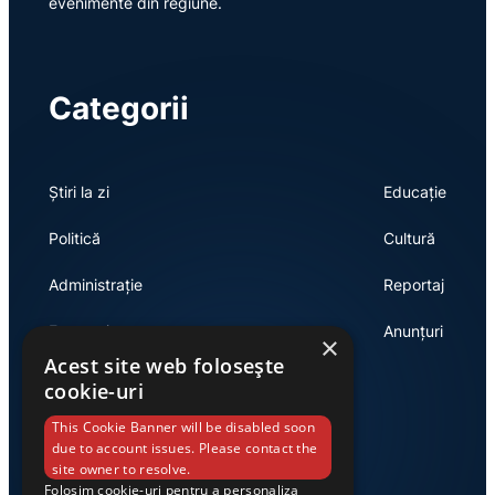
evenimente din regiune.
Categorii
Știri la zi
Educație
Politică
Cultură
Administrație
Reportaj
Economie
Anunțuri
×
Acest site web folosește
cookie-uri
Link-uri utile
This Cookie Banner will be disabled soon
due to account issues. Please contact the
site owner to resolve.
Folosim cookie-uri pentru a personaliza