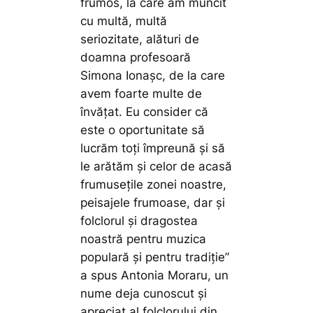
frumos, la care am muncit
cu multă, multă
seriozitate, alături de
doamna profesoară
Simona Ionașc, de la care
avem foarte multe de
învățat. Eu consider că
este o oportunitate să
lucrăm toți împreună și să
le arătăm și celor de acasă
frumusețile zonei noastre,
peisajele frumoase, dar și
folclorul și dragostea
noastră pentru muzica
populară și pentru tradiție”
a spus Antonia Moraru, un
nume deja cunoscut și
apreciat al folclorului din