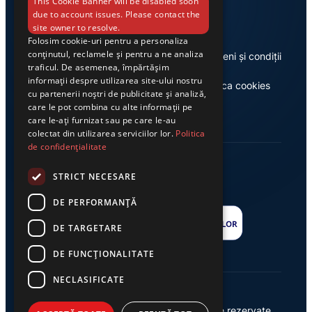
Link-uri utile
This Cookie Banner will be disabled soon
due to account issues. Please contact the
site owner to resolve.
Folosim cookie-uri pentru a personaliza
conținutul, reclamele și pentru a ne analiza
Despre noi
Termeni și condiții
traficul. De asemenea, împărtășim
informații despre utilizarea site-ului nostru
Casa de editură Exclusiv
Politica cookies
cu partenerii noștri de publicitate și analiză,
care le pot combina cu alte informații pe
care le-ați furnizat sau pe care le-au
colectat din utilizarea serviciilor lor.
Politica
de confidențialitate
STRICT NECESARE
DE PERFORMANȚĂ
DE TARGETARE
DE FUNCŢIONALITATE
NECLASIFICATE
© 2026 Ziarul Exclusiv – Toate drepturile rezervate.