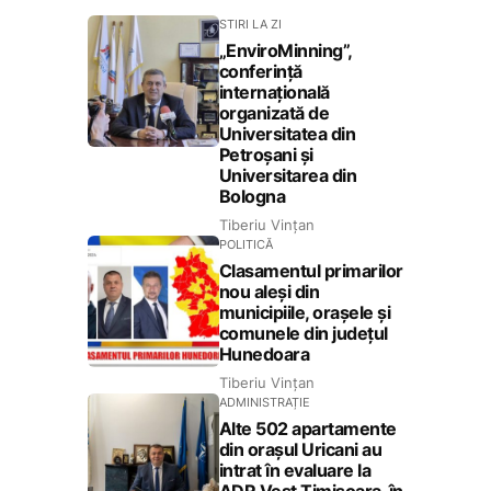
STIRI LA ZI
„EnviroMinning”,
conferință
internațională
organizată de
Universitatea din
Petroșani și
Universitarea din
Bologna
Tiberiu Vințan
POLITICĂ
Clasamentul primarilor
nou aleși din
municipiile, orașele și
comunele din județul
Hunedoara
Tiberiu Vințan
ADMINISTRAȚIE
Alte 502 apartamente
din orașul Uricani au
intrat în evaluare la