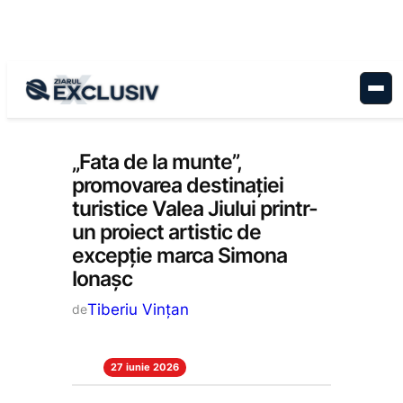
Sari
la
conținut
Cultură
, 
Educație
, 
Stiri la zi
„Fata de la munte”,
promovarea destinației
turistice Valea Jiului printr-
un proiect artistic de
excepție marca Simona
Ionașc
Tiberiu Vințan
de
27 iunie 2026