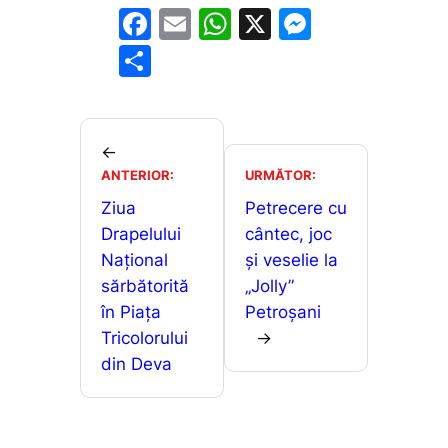
F
E
W
X
M
a
m
h
e
P
c
ai
at
s
ar
e
l
s
s
ta
b
A
e
je
←
o
p
n
ANTERIOR:
URMĂTOR:
a
o
p
g
Ziua
Petrecere cu
z
Drapelului
cântec, joc
k
er
ă
Național
și veselie la
sărbătorită
„Jolly”
în Piața
Petroșani
Tricolorului
→
din Deva