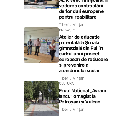
ADR Vest Timișoara, în
vederea contractării
de fonduri europene
pentru reabilitare
Tiberiu Vințan
EDUCAȚIE
Atelier de educație
parentală la Școala
gimnazială din Pui, în
cadrul unui proiect
european de reducere
și prevenire a
abandonului școlar
Tiberiu Vințan
CULTURĂ
Eroul Național „Avram
Iancu” omagiat la
Petroșani și Vulcan
Tiberiu Vințan