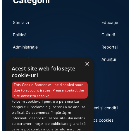
Categorii
Știri la zi
Educație
Politică
Cultură
Administrație
Reportaj
Economie
Anunțuri
×
Acest site web folosește
cookie-uri
Link-uri utile
This Cookie Banner will be disabled soon
due to account issues. Please contact the
site owner to resolve.
Folosim cookie-uri pentru a personaliza
conținutul, reclamele și pentru a ne analiza
Despre noi
Termeni și condiții
traficul. De asemenea, împărtășim
informații despre utilizarea site-ului nostru
Casa de editură Exclusiv
Politica cookies
cu partenerii noștri de publicitate și analiză,
care le pot combina cu alte informații pe