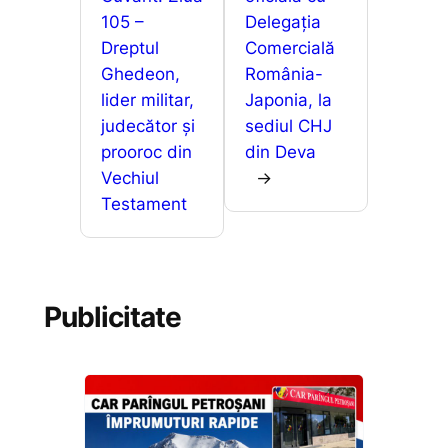
k
er
ă
105 –
Delegația
Dreptul
Comercială
Ghedeon,
România-
lider militar,
Japonia, la
judecător și
sediul CHJ
prooroc din
din Deva
Vechiul
→
Testament
Publicitate