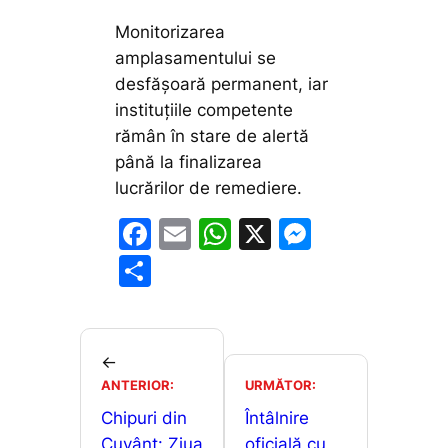
Monitorizarea
amplasamentului se
desfășoară permanent, iar
instituțiile competente
rămân în stare de alertă
până la finalizarea
lucrărilor de remediere.
F
E
W
X
M
a
m
h
e
P
c
ai
at
s
ar
e
l
s
s
ta
b
A
e
je
←
o
p
n
ANTERIOR:
URMĂTOR:
a
o
p
g
Chipuri din
Întâlnire
z
Cuvânt: Ziua
oficială cu