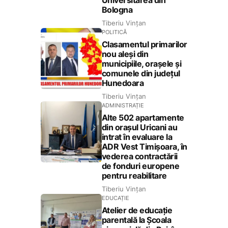
Universitarea din
Bologna
Tiberiu Vințan
POLITICĂ
Clasamentul primarilor
nou aleși din
municipiile, orașele și
comunele din județul
Hunedoara
Tiberiu Vințan
ADMINISTRAȚIE
Alte 502 apartamente
din orașul Uricani au
intrat în evaluare la
ADR Vest Timișoara, în
vederea contractării
de fonduri europene
pentru reabilitare
Tiberiu Vințan
EDUCAȚIE
Atelier de educație
parentală la Școala