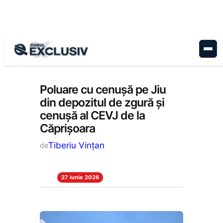
Sari
la
conținut
Stiri la zi
Poluare cu cenușă pe Jiu
din depozitul de zgură și
cenușă al CEVJ de la
Căprișoara
Tiberiu Vințan
de
27 iunie 2026