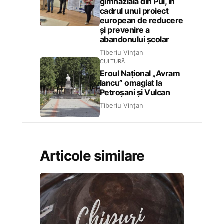
gimnazială din Pui, în
cadrul unui proiect
european de reducere
și prevenire a
abandonului școlar
Tiberiu Vințan
CULTURĂ
Eroul Național „Avram
Iancu” omagiat la
Petroșani și Vulcan
Tiberiu Vințan
Articole similare