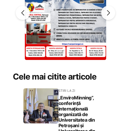
Cele mai citite articole
STIRI LA ZI
„EnviroMinning”,
conferință
internațională
organizată de
Universitatea din
Petroșani și