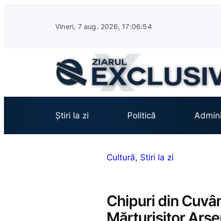
Sari
la
Vineri, 7 aug. 2026, 17:06:55
conținut
Știri la zi
Politică
Admini
Cultură
, 
Stiri la zi
Chipuri din Cuvân
Mărturisitor Arsen