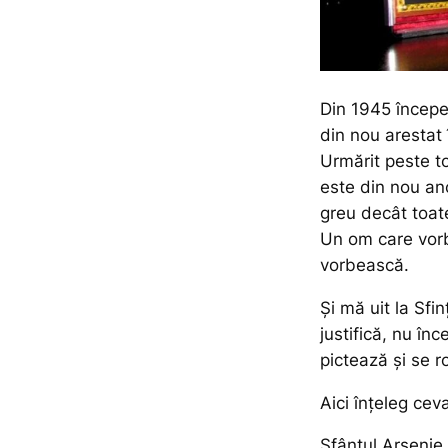
Din 1945 începe
din nou arestat 
Urmărit peste t
este din nou anc
greu decât toate
Un om care vorb
vorbească.
Și mă uit la Sfi
justifică, nu în
pictează și se r
Aici înțeleg ce
Sfântul Arsenie 