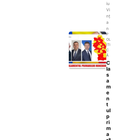
iu
Vi
nț
a
n
P
OL
ITI
C
Ă
C
la
s
a
m
e
n
t
ul
p
ri
m
a
ril