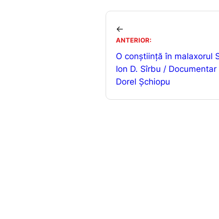
c
ai
e
l
←
b
ANTERIOR:
O conștiință în malaxorul S
o
Ion D. Sîrbu / Documentar 
o
Dorel Șchiopu
k