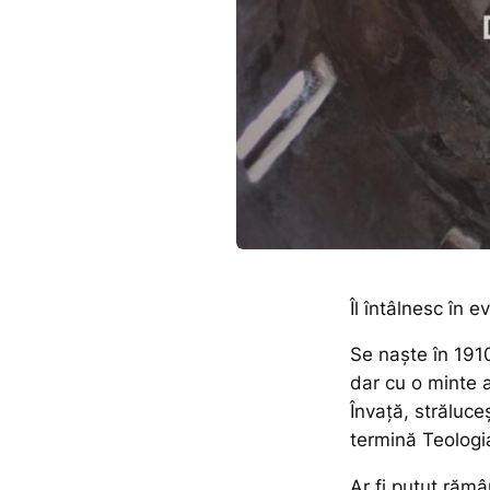
Îl întâlnesc în e
Se naște în 191
dar cu o minte 
Învață, străluce
termină Teologia
Ar fi putut răm