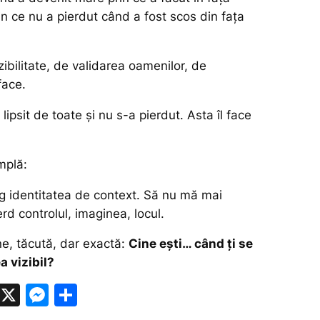
in ce nu a pierdut când a fost scos din fața
ibilitate, de validarea oamenilor, de
face.
 lipsit de toate și nu s-a pierdut. Asta îl face
mplă:
g identitatea de context. Să nu mă mai
d controlul, imaginea, locul.
ne, tăcută, dar exactă:
Cine ești… când ți se
ea vizibil?
W
X
M
P
h
e
ar