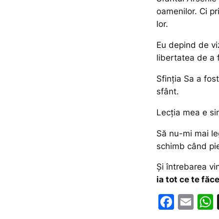
oamenilor. Ci pr
lor.
Eu depind de viz
libertatea de a 
Sfinția Sa a fost
sfânt.
Lecția mea e si
Să nu-mi mai le
schimb când pier
Și întrebarea vi
ia tot ce te făc
F
E
a
m