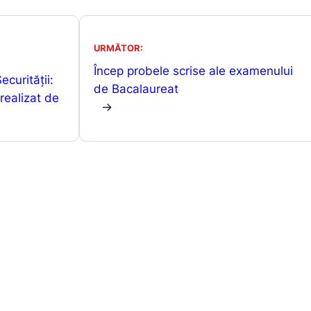
at
s
ta
s
s
je
URMĂTOR:
A
e
a
Încep probele scrise ale examenului
ecurității:
p
n
z
de Bacalaureat
realizat de
p
g
ă
→
er