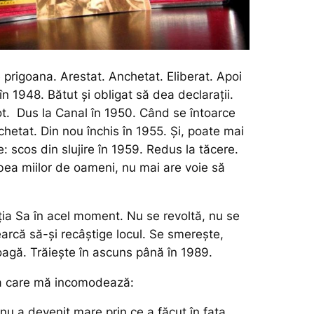
 prigoana. Arestat. Anchetat. Eliberat. Apoi
în 1948. Bătut și obligat să dea declarații.
ot. Dus la Canal în 1950. Când se întoarce
hetat. Din nou închis în 1955. Și, poate mai
: scos din slujire în 1959. Redus la tăcere.
ea miilor de oameni, nu mai are voie să
nția Sa în acel moment. Nu se revoltă, nu se
cearcă să-și recâștige locul. Se smerește,
oagă. Trăiește în ascuns până în 1989.
va care mă incomodează:
nu a devenit mare prin ce a făcut în fața