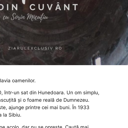
vlavia oamenilor.
0, într-un sat din Hunedoara. Un om simplu,
ascuțită și o foame reală de Dumnezeu.
ște, ajunge printre cei mai buni. În 1933
 la Sibiu.
âne acolo, dar nu se oprește. Caută mai