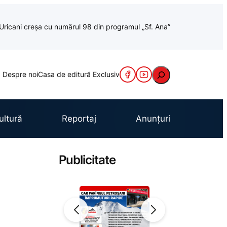
a Uricani creșa cu numărul 98 din programul „Sf. Ana”
Caută
Despre noi
Casa de editură Exclusiv
ultură
Reportaj
Anunțuri
Publicitate