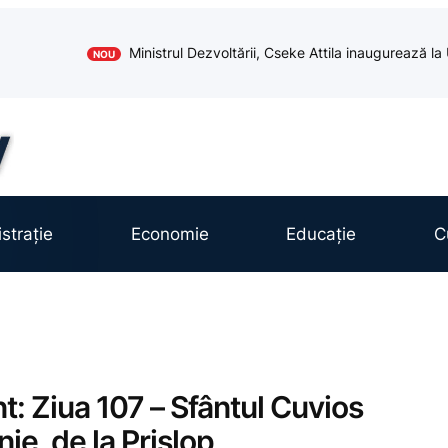
Ministrul Dezvoltării, Cseke Attila inaugurează l
NOU
strație
Economie
Educație
C
t: Ziua 107 – Sfântul Cuvios
ie, de la Prislop