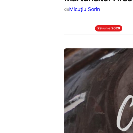
Micuțiu Sorin
de
29 iunie 2026