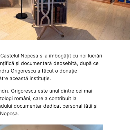
 Castelul Nopcsa s-a îmbogățit cu noi lucrări
iințifică și documentară deosebită, după ce
ndru Grigorescu a făcut o donație
ătre această instituție.
ndru Grigorescu este unul dintre cei mai
tologi români, care a contribuit la
dului documentar dedicat personalității și
z Nopcsa.