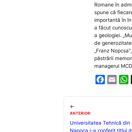
Romane în admin
spune că fiecare
importantă în în
a făcut cunoscu
a geologiei.
„Mu
de generozitate 
„Franz Nopcsa”
păstrării memorie
managerul MCD
F
E
a
m
c
ai
e
l
←
ANTERIOR:
b
Universitatea Tehnică din 
o
Napoca i-a conferit titlul 