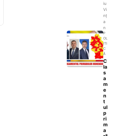
iu
Vi
nț
a
n
P
OL
ITI
C
Ă
C
la
s
a
m
e
n
t
ul
p
ri
m
a
ril