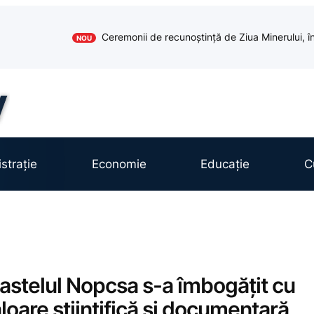
Ceremonii de recunoștință de Ziua Minerului, în
NOU
strație
Economie
Educație
C
Castelul Nopcsa s-a îmbogățit cu
aloare științifică și documentară