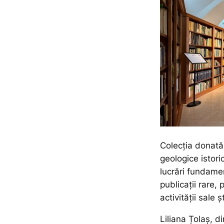
Colecția donată 
geologice istori
lucrări fundamen
publicații rare,
activității sale șt
Liliana Țolaș, di