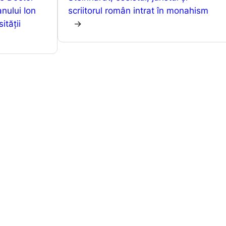
p
g
ă
nului Ion
scriitorul român intrat în monahism
er
ității
→