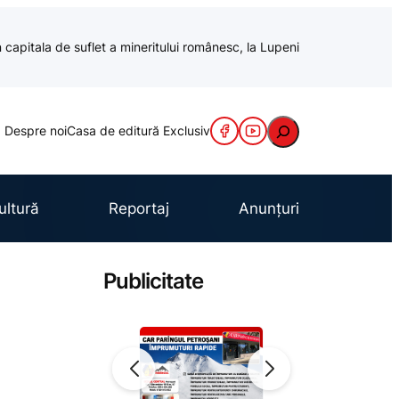
 capitala de suflet a mineritului românesc, la Lupeni
Caută
Despre noi
Casa de editură Exclusiv
ultură
Reportaj
Anunțuri
Publicitate