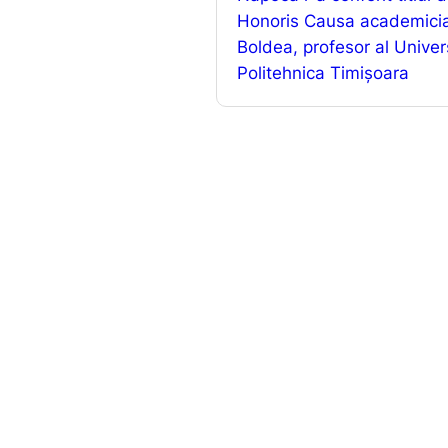
o
Honoris Causa academicia
k
Boldea, profesor al Univers
Politehnica Timișoara