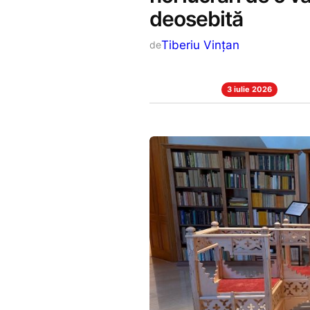
deosebită
Tiberiu Vințan
de
3 iulie 2026