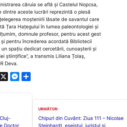
istrarea căruia se află și Castelul Nopcsa,
 dintre aceste lucrări reprezintă o piesă
țelegerea moștenirii lăsate de savantul care
tă Țara Hațegului în lumea paleontologiei și
lțumim, domnule profesor, pentru acest gest
și pentru încrederea acordată Bibliotecii
, un spațiu dedicat cercetării, cunoașterii și
i științifice”, a transmis Liliana Țolaș,
R Deva.
W
X
M
P
h
e
ar
at
s
ta
s
s
je
URMĂTOR:
A
e
a
Cluj-
Chipuri din Cuvânt: Ziua 111 – Nicolae
p
n
z
de Doctor
Steinhardt, eseistul, juristul și