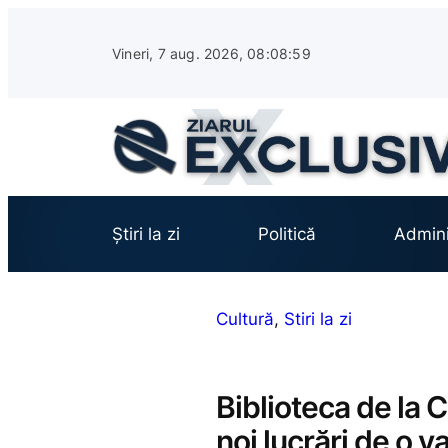
Sari
la
Vineri, 7 aug. 2026, 08:09:00
conținut
Știri la zi
Politică
Admini
Cultură
, 
Stiri la zi
Biblioteca de la 
noi lucrări de o v