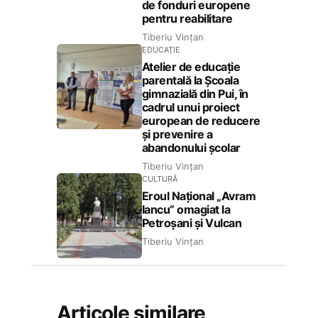
de fonduri europene
pentru reabilitare
Tiberiu Vințan
EDUCAȚIE
Atelier de educație
parentală la Școala
gimnazială din Pui, în
cadrul unui proiect
european de reducere
și prevenire a
abandonului școlar
Tiberiu Vințan
CULTURĂ
Eroul Național „Avram
Iancu” omagiat la
Petroșani și Vulcan
Tiberiu Vințan
Articole similare