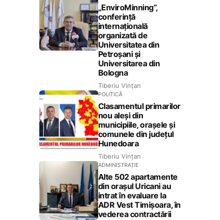
„EnviroMinning”,
conferință
internațională
organizată de
Universitatea din
Petroșani și
Universitarea din
Bologna
Tiberiu Vințan
POLITICĂ
Clasamentul primarilor
nou aleși din
municipiile, orașele și
comunele din județul
Hunedoara
Tiberiu Vințan
ADMINISTRAȚIE
Alte 502 apartamente
din orașul Uricani au
intrat în evaluare la
ADR Vest Timișoara, în
vederea contractării