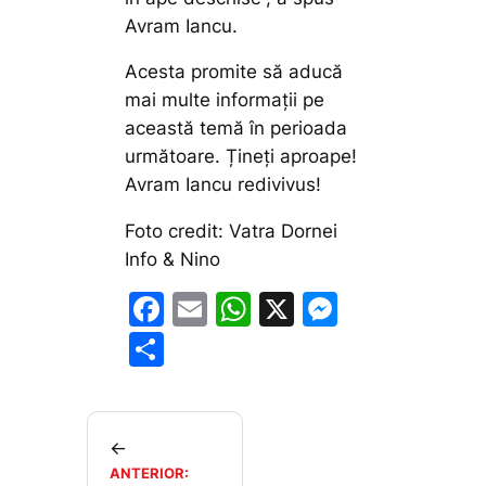
Avram Iancu.
Acesta promite să aducă
mai multe informații pe
această temă în perioada
următoare. Țineți aproape!
Avram Iancu redivivus!
Foto credit: Vatra Dornei
Info & Nino
F
E
W
X
M
a
m
h
e
P
c
ai
at
s
ar
e
l
s
s
ta
b
A
e
je
←
o
p
n
ANTERIOR: