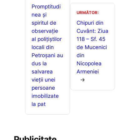
a
o
p
g
Promptitudi
z
URMĂTOR:
nea și
k
er
ă
spiritul de
Chipuri din
observație
Cuvânt: Ziua
al polițiștilor
118 – Sf. 45
locali din
de Mucenici
Petroșani au
din
dus la
Nicopolea
salvarea
Armeniei
vieții unei
→
persoane
imobilizate
la pat
Publicitate