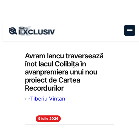
Sari
la
conținut
Stiri la zi
Avram Iancu traversează
înot lacul Colibița în
avanpremiera unui nou
proiect de Cartea
Recordurilor
Tiberiu Vințan
de
9 iulie 2026