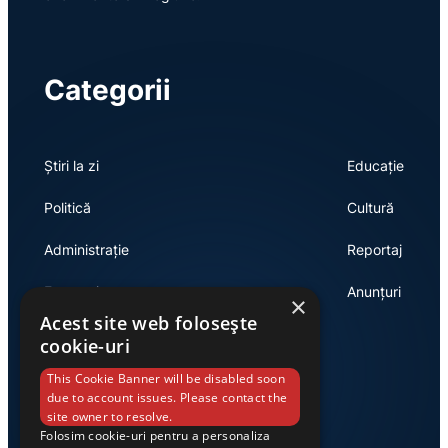
Categorii
Știri la zi
Educație
Politică
Cultură
Administrație
Reportaj
Economie
Anunțuri
×
Acest site web folosește
cookie-uri
Link-uri utile
This Cookie Banner will be disabled soon
due to account issues. Please contact the
site owner to resolve.
Folosim cookie-uri pentru a personaliza