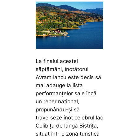
La finalul acestei
săptămâni, înotătorul
Avram Iancu este decis să
mai adauge la lista
performanțelor sale încă
un reper național,
propunându-și să
traverseze înot celebrul lac
Colibița de lângă Bistrița,
situat într-o zonă turistică