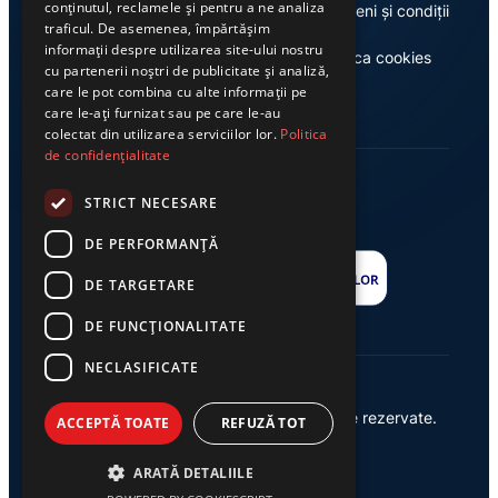
conținutul, reclamele și pentru a ne analiza
Despre noi
Termeni și condiții
traficul. De asemenea, împărtășim
informații despre utilizarea site-ului nostru
Casa de editură Exclusiv
Politica cookies
cu partenerii noștri de publicitate și analiză,
care le pot combina cu alte informații pe
care le-ați furnizat sau pe care le-au
colectat din utilizarea serviciilor lor.
Politica
de confidențialitate
STRICT NECESARE
DE PERFORMANȚĂ
DE TARGETARE
DE FUNCŢIONALITATE
NECLASIFICATE
© 2026 Ziarul Exclusiv – Toate drepturile rezervate.
ACCEPTĂ TOATE
REFUZĂ TOT
Powered by {
AW
}
ARATĂ DETALIILE