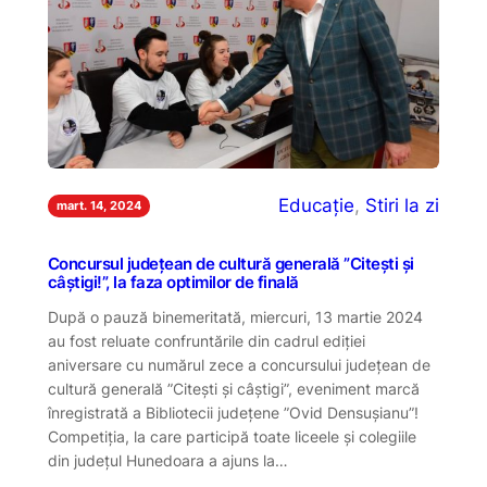
Educație
, 
Stiri la zi
mart. 14, 2024
Concursul județean de cultură generală ”Citești și
câștigi!”, la faza optimilor de finală
După o pauză binemeritată, miercuri, 13 martie 2024
au fost reluate confruntările din cadrul ediției
aniversare cu numărul zece a concursului județean de
cultură generală ”Citești și câștigi”, eveniment marcă
înregistrată a Bibliotecii județene ”Ovid Densușianu”!
Competiția, la care participă toate liceele și colegiile
din județul Hunedoara a ajuns la…