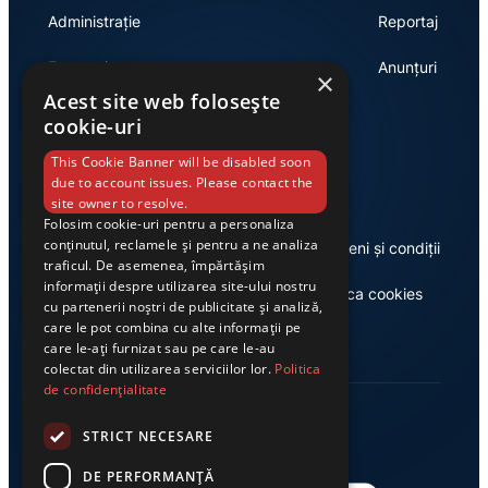
Administrație
Reportaj
Economie
Anunțuri
×
Acest site web folosește
cookie-uri
Link-uri utile
This Cookie Banner will be disabled soon
due to account issues. Please contact the
site owner to resolve.
Folosim cookie-uri pentru a personaliza
conținutul, reclamele și pentru a ne analiza
Despre noi
Termeni și condiții
traficul. De asemenea, împărtășim
informații despre utilizarea site-ului nostru
Casa de editură Exclusiv
Politica cookies
cu partenerii noștri de publicitate și analiză,
care le pot combina cu alte informații pe
care le-ați furnizat sau pe care le-au
colectat din utilizarea serviciilor lor.
Politica
de confidențialitate
STRICT NECESARE
DE PERFORMANȚĂ