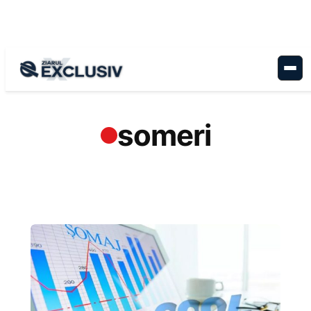
Sari
la
conținut
someri