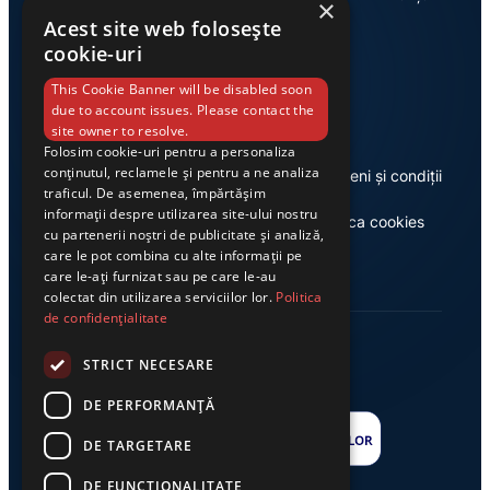
×
Acest site web folosește
cookie-uri
Link-uri utile
This Cookie Banner will be disabled soon
due to account issues. Please contact the
site owner to resolve.
Folosim cookie-uri pentru a personaliza
conținutul, reclamele și pentru a ne analiza
Despre noi
Termeni și condiții
traficul. De asemenea, împărtășim
informații despre utilizarea site-ului nostru
Casa de editură Exclusiv
Politica cookies
cu partenerii noștri de publicitate și analiză,
care le pot combina cu alte informații pe
care le-ați furnizat sau pe care le-au
colectat din utilizarea serviciilor lor.
Politica
de confidențialitate
STRICT NECESARE
DE PERFORMANȚĂ
DE TARGETARE
DE FUNCŢIONALITATE