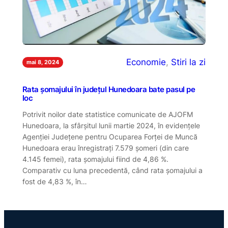
Economie
, 
Stiri la zi
mai 8, 2024
Rata şomajului în județul Hunedoara bate pasul pe
loc
Potrivit noilor date statistice comunicate de AJOFM
Hunedoara, la sfârșitul lunii martie 2024, în evidențele
Agenției Județene pentru Ocuparea Forței de Muncă
Hunedoara erau înregistrați 7.579 șomeri (din care
4.145 femei), rata șomajului fiind de 4,86 %.
Comparativ cu luna precedentă, când rata șomajului a
fost de 4,83 %, în…