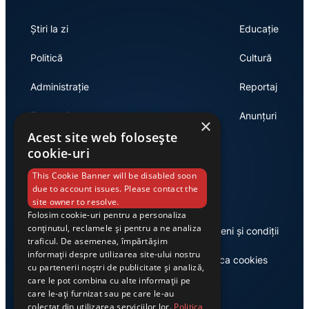
Știri la zi
Educație
Politică
Cultură
Administrație
Reportaj
Economie
Anunțuri
×
Acest site web folosește
cookie-uri
Link-uri utile
This Cookie Banner will be disabled soon
due to account issues. Please contact the
site owner to resolve.
Folosim cookie-uri pentru a personaliza
conținutul, reclamele și pentru a ne analiza
Despre noi
Termeni și condiții
traficul. De asemenea, împărtășim
informații despre utilizarea site-ului nostru
Casa de editură Exclusiv
Politica cookies
cu partenerii noștri de publicitate și analiză,
care le pot combina cu alte informații pe
care le-ați furnizat sau pe care le-au
colectat din utilizarea serviciilor lor.
Politica