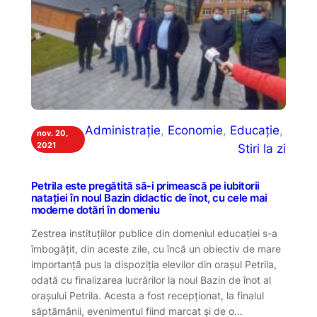
Administrație
, 
Economie
, 
Educație
, 
nov. 20,
2021
Stiri la zi
Petrila este pregătită să-i primească pe iubitorii
natației în noul Bazin didactic de înot, cu cele mai
moderne dotări în domeniu
Zestrea instituțiilor publice din domeniul educației s-a
îmbogățit, din aceste zile, cu încă un obiectiv de mare
importanță pus la dispoziția elevilor din orașul Petrila,
odată cu finalizarea lucrărilor la noul Bazin de înot al
orașului Petrila. Acesta a fost recepționat, la finalul
săptămânii, evenimentul fiind marcat și de o…