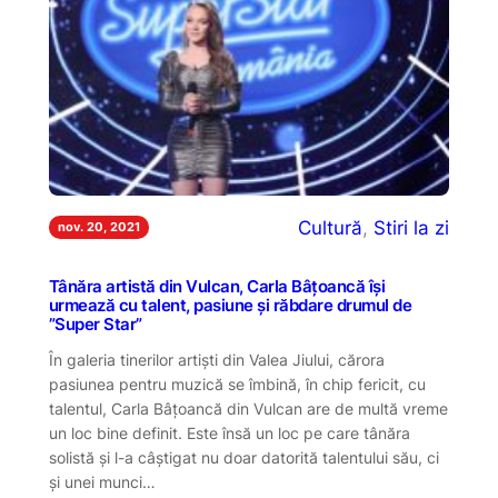
Cultură
, 
Stiri la zi
nov. 20, 2021
Tânăra artistă din Vulcan, Carla Bâțoancă își
urmează cu talent, pasiune și răbdare drumul de
”Super Star”
În galeria tinerilor artiști din Valea Jiului, cărora
pasiunea pentru muzică se îmbină, în chip fericit, cu
talentul, Carla Bâțoancă din Vulcan are de multă vreme
un loc bine definit. Este însă un loc pe care tânăra
solistă și l-a câștigat nu doar datorită talentului său, ci
și unei munci…