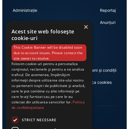
Administrație
Reportaj
Economie
Anunțuri
×
Acest site web folosește
cookie-uri
Link-uri utile
This Cookie Banner will be disabled soon
due to account issues. Please contact the
site owner to resolve.
Folosim cookie-uri pentru a personaliza
conținutul, reclamele și pentru a ne analiza
Despre noi
Termeni și condiții
traficul. De asemenea, împărtășim
informații despre utilizarea site-ului nostru
Casa de editură Exclusiv
Politica cookies
cu partenerii noștri de publicitate și analiză,
care le pot combina cu alte informații pe
care le-ați furnizat sau pe care le-au
colectat din utilizarea serviciilor lor.
Politica
de confidențialitate
STRICT NECESARE