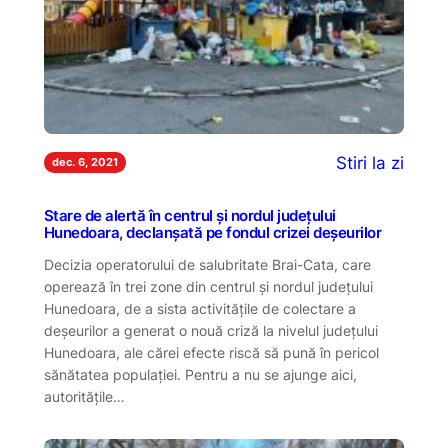
Stiri la zi
dec. 6, 2021
Stare de alertă în centrul și nordul județului
Hunedoara, declanșată pe fondul crizei deșeurilor
Decizia operatorului de salubritate Brai-Cata, care
operează în trei zone din centrul și nordul județului
Hunedoara, de a sista activitățile de colectare a
deșeurilor a generat o nouă criză la nivelul județului
Hunedoara, ale cărei efecte riscă să pună în pericol
sănătatea populației. Pentru a nu se ajunge aici,
autoritățile…