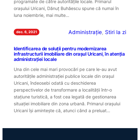
programate de către autoritățile locale. Primarul
orașului Uricani, Dănuț Buhăescu spune că numai în
luna noiembrie, mai multe…
Administrație
, 
Stiri la zi
dec. 6, 2021
Identificarea de soluții pentru modernizarea
infrastructurii imobiliare din orașul Uricani, în atenția
administrației locale
Una din cele mai mari provocări pe care le-au avut
autoritățile administrației publice locale din orașul
Uricani, îndeosebi odată cu deschiderea
perspectivelor de transformare a localității într-o
stațiune turistică, a fost cea legată de gestionarea
situației imobiliare din zona urbană. Primarul orașului
Uricani își amintește că, atunci când a preluat…