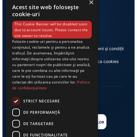
×
Acest site web folosește
cookie-uri
Link-uri utile
This Cookie Banner will be disabled soon
due to account issues. Please contact the
site owner to resolve.
Folosim cookie-uri pentru a personaliza
conținutul, reclamele și pentru a ne analiza
Despre noi
Termeni și condiții
traficul. De asemenea, împărtășim
informații despre utilizarea site-ului nostru
Casa de editură Exclusiv
Politica cookies
cu partenerii noștri de publicitate și analiză,
care le pot combina cu alte informații pe
care le-ați furnizat sau pe care le-au
colectat din utilizarea serviciilor lor.
Politica
de confidențialitate
STRICT NECESARE
DE PERFORMANȚĂ
DE TARGETARE
DE FUNCŢIONALITATE