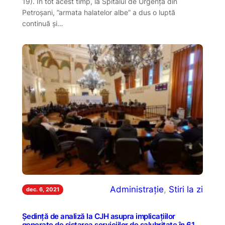
19). În tot acest timp, la Spitalul de Urgență din
Petroșani, ”armata halatelor albe” a dus o luptă
continuă și…
Administrație
, 
Stiri la zi
dec. 6, 2021
Ședință de analiză la CJH asupra implicațiilor
generate de sistarea serviciilor de salubritate în 61