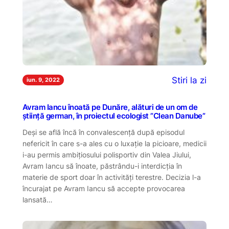
Stiri la zi
iun. 9, 2022
Avram Iancu înoată pe Dunăre, alături de un om de
știință german, în proiectul ecologist ”Clean Danube”
Deși se află încă în convalescență după episodul
nefericit în care s-a ales cu o luxație la picioare, medicii
i-au permis ambițiosului polisportiv din Valea Jiului,
Avram Iancu să înoate, păstrându-i interdicția în
materie de sport doar în activități terestre. Decizia l-a
încurajat pe Avram Iancu să accepte provocarea
lansată…