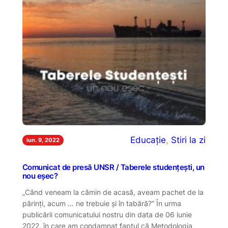
Educație
, 
Stiri la zi
iun. 9, 2022
Comunicat de presă UNSR / Taberele studențești, un
nou eșec?
„Când veneam la cămin de acasă, aveam pachet de la
părinți, acum … ne trebuie și în tabără?” În urma
publicării comunicatului nostru din data de 06 iunie
2022, în care am condamnat faptul că Metodologia