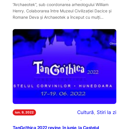
”Archaeotek”, sub coordonarea arheologului William
Henry. Colaborarea între Muzeul Civilizației Dacice și
Romane Deva și Archaeotek a început cu mulți…
Cultură
, 
Stiri la zi
iun. 9, 2022
TanGo’thica 2022 revine, în iunie, la Castelul