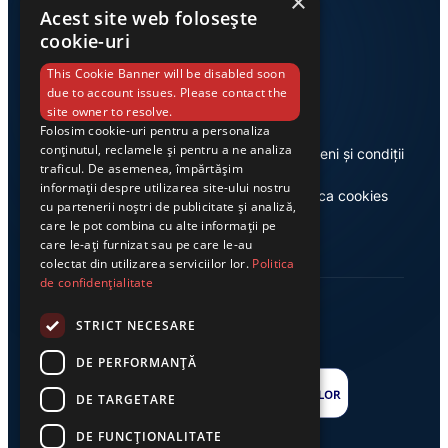
×
Acest site web folosește
cookie-uri
Link-uri utile
This Cookie Banner will be disabled soon
due to account issues. Please contact the
site owner to resolve.
Folosim cookie-uri pentru a personaliza
conținutul, reclamele și pentru a ne analiza
Despre noi
Termeni și condiții
traficul. De asemenea, împărtășim
informații despre utilizarea site-ului nostru
Casa de editură Exclusiv
Politica cookies
cu partenerii noștri de publicitate și analiză,
care le pot combina cu alte informații pe
care le-ați furnizat sau pe care le-au
colectat din utilizarea serviciilor lor.
Politica
de confidențialitate
STRICT NECESARE
DE PERFORMANȚĂ
DE TARGETARE
DE FUNCŢIONALITATE