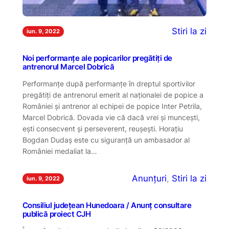
Stiri la zi
iun. 9, 2022
Noi performanțe ale popicarilor pregătiți de
antrenorul Marcel Dobrică
Performanțe după performanțe în dreptul sportivilor
pregătiți de antrenorul emerit al naționalei de popice a
României și antrenor al echipei de popice Inter Petrila,
Marcel Dobrică. Dovada vie că dacă vrei și muncești,
ești consecvent și perseverent, reușești. Horațiu
Bogdan Dudaș este cu siguranță un ambasador al
României medaliat la…
Anunțuri
, 
Stiri la zi
iun. 9, 2022
Consiliul județean Hunedoara / Anunț consultare
publică proiect CJH