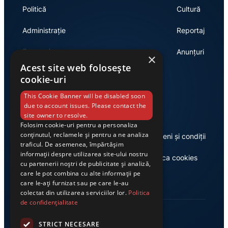
Politică
Cultură
Administrație
Reportaj
Economie
Anunțuri
×
Acest site web folosește
cookie-uri
Link-uri utile
This Cookie Banner will be disabled soon
due to account issues. Please contact the
site owner to resolve.
Folosim cookie-uri pentru a personaliza
conținutul, reclamele și pentru a ne analiza
Despre noi
Termeni și condiții
traficul. De asemenea, împărtășim
informații despre utilizarea site-ului nostru
Casa de editură Exclusiv
Politica cookies
cu partenerii noștri de publicitate și analiză,
care le pot combina cu alte informații pe
care le-ați furnizat sau pe care le-au
colectat din utilizarea serviciilor lor.
Politica
de confidențialitate
STRICT NECESARE