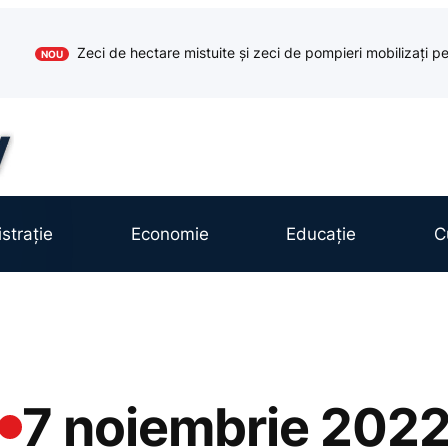
Zeci de hectare mistuite și zeci de pompieri mobilizați pe
NOU
strație
Economie
Educație
C
7 noiembrie 202