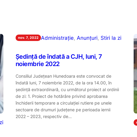
Administrație
, 
Anunțuri
, 
Stiri la zi
nov. 7, 2022
Ședință de îndată a CJH, luni, 7
noiembrie 2022
Consiliul Județean Hunedoara este convocat de
îndată luni, 7 noiembrie 2022, de la ora 14.00, în
ședință extraordinară, cu următorul proiect al ordinii
de zi: 1. Proiect de hotărâre privind aprobarea
închiderii temporare a circulației rutiere pe unele
sectoare de drumuri județene pe perioada iernii
2022 – 2023, respectiv de…
zi