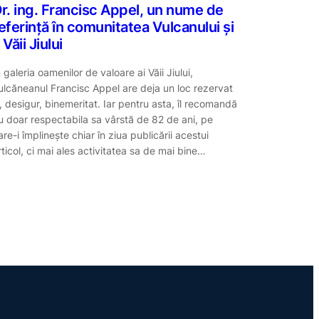
r. ing. Francisc Appel, un nume de
eferință în comunitatea Vulcanului și
 Văii Jiului
n galeria oamenilor de valoare ai Văii Jiului,
ulcăneanul Francisc Appel are deja un loc rezervat
i, desigur, binemeritat. Iar pentru asta, îl recomandă
u doar respectabila sa vârstă de 82 de ani, pe
are-i împlinește chiar în ziua publicării acestui
rticol, ci mai ales activitatea sa de mai bine…