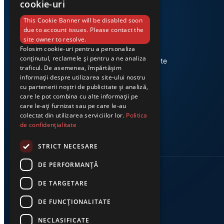
cookie-uri
This Cookie Banner will be disabled soon
due to account issues. Please contact the
site owner to resolve.
Folosim cookie-uri pentru a personaliza
Știri din Valea Jiului, prezentate
conținutul, reclamele și pentru a ne analiza
corect și la timp. Ziarul Exclusiv te
traficul. De asemenea, împărtășim
conectează zi de zi la cele mai
informații despre utilizarea site-ului nostru
importante evenimente din
cu partenerii noștri de publicitate și analiză,
regiune.
care le pot combina cu alte informații pe
care le-ați furnizat sau pe care le-au
colectat din utilizarea serviciilor lor.
Politica
de confidențialitate
STRICT NECESARE
DE PERFORMANȚĂ
DE TARGETARE
DE FUNCŢIONALITATE
NECLASIFICATE