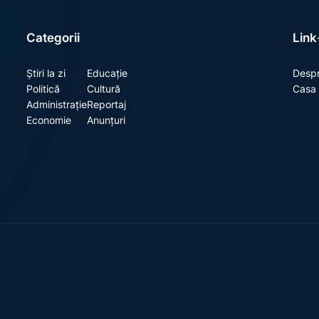
Categorii
Link-
Știri la zi
Educație
Despr
Politică
Cultură
Casa 
Administrație
Reportaj
Economie
Anunțuri