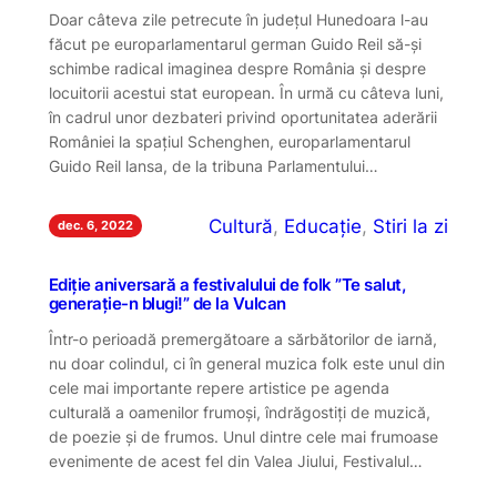
Doar câteva zile petrecute în județul Hunedoara l-au
făcut pe europarlamentarul german Guido Reil să-și
schimbe radical imaginea despre România și despre
locuitorii acestui stat european. În urmă cu câteva luni,
în cadrul unor dezbateri privind oportunitatea aderării
României la spațiul Schenghen, europarlamentarul
Guido Reil lansa, de la tribuna Parlamentului…
Cultură
, 
Educație
, 
Stiri la zi
dec. 6, 2022
Ediție aniversară a festivalului de folk ”Te salut,
generație-n blugi!” de la Vulcan
Într-o perioadă premergătoare a sărbătorilor de iarnă,
nu doar colindul, ci în general muzica folk este unul din
cele mai importante repere artistice pe agenda
culturală a oamenilor frumoși, îndrăgostiți de muzică,
de poezie și de frumos. Unul dintre cele mai frumoase
evenimente de acest fel din Valea Jiului, Festivalul…