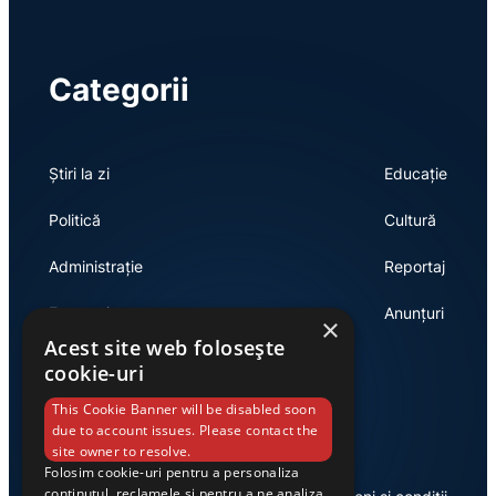
Categorii
Știri la zi
Educație
Politică
Cultură
Administrație
Reportaj
Economie
Anunțuri
×
Acest site web folosește
cookie-uri
Link-uri utile
This Cookie Banner will be disabled soon
due to account issues. Please contact the
site owner to resolve.
Folosim cookie-uri pentru a personaliza
conținutul, reclamele și pentru a ne analiza