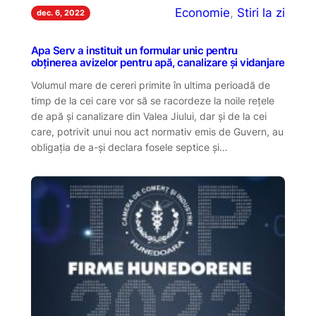
Economie
, 
Stiri la zi
dec. 6, 2022
Apa Serv a instituit un formular unic pentru
obținerea avizelor pentru apă, canalizare și vidanjare
Volumul mare de cereri primite în ultima perioadă de
timp de la cei care vor să se racordeze la noile rețele
de apă și canalizare din Valea Jiului, dar și de la cei
care, potrivit unui nou act normativ emis de Guvern, au
obligația de a-și declara fosele septice și…