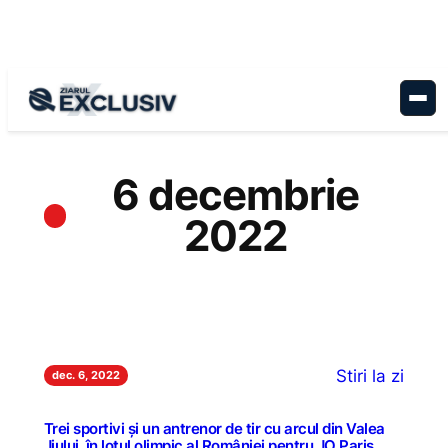
Sari
la
conținut
6 decembrie
2022
Stiri la zi
dec. 6, 2022
Trei sportivi și un antrenor de tir cu arcul din Valea
Jiului, în lotul olimpic al României pentru JO Paris