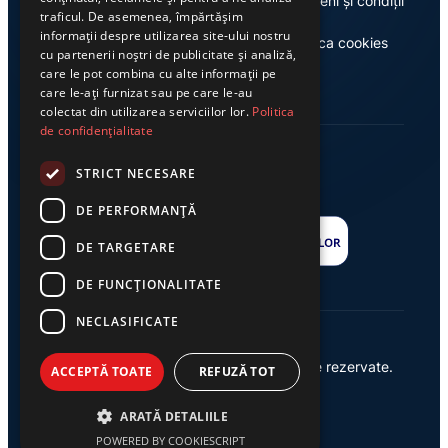
Despre noi
Termeni și condiții
traficul. De asemenea, împărtășim
informații despre utilizarea site-ului nostru
Casa de editură Exclusiv
Politica cookies
cu partenerii noștri de publicitate și analiză,
care le pot combina cu alte informații pe
care le-ați furnizat sau pe care le-au
colectat din utilizarea serviciilor lor.
Politica
de confidențialitate
STRICT NECESARE
DE PERFORMANȚĂ
DE TARGETARE
DE FUNCŢIONALITATE
NECLASIFICATE
© 2026 Ziarul Exclusiv – Toate drepturile rezervate.
ACCEPTĂ TOATE
REFUZĂ TOT
Powered by {
AW
}
ARATĂ DETALIILE
POWERED BY COOKIESCRIPT