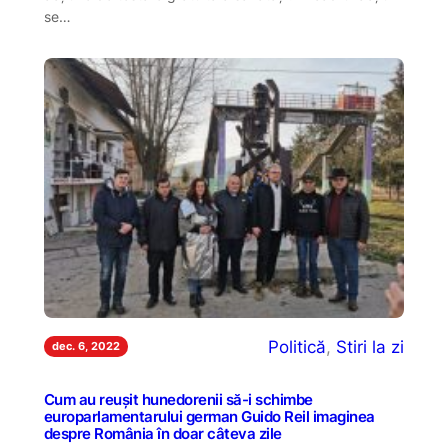
se…
Politică
, 
Stiri la zi
dec. 6, 2022
Cum au reușit hunedorenii să-i schimbe
europarlamentarului german Guido Reil imaginea
despre România în doar câteva zile