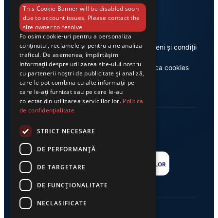
Link-uri utile
This Cookie Banner will be disabled soon
due to account issues. Please contact the
site owner to resolve.
Folosim cookie-uri pentru a personaliza
conținutul, reclamele și pentru a ne analiza
Despre noi
Termeni și condiții
traficul. De asemenea, împărtășim
informații despre utilizarea site-ului nostru
Casa de editură Exclusiv
Politica cookies
cu partenerii noștri de publicitate și analiză,
care le pot combina cu alte informații pe
care le-ați furnizat sau pe care le-au
colectat din utilizarea serviciilor lor.
Politica
de confidențialitate
STRICT NECESARE
DE PERFORMANȚĂ
DE TARGETARE
DE FUNCŢIONALITATE
NECLASIFICATE