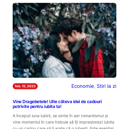
Economie
, 
Stiri la zi
feb. 15, 2023
Vine Dragobetele! Uite câteva idei de cadouri
potrivite pentru iubita ta!
A început luna iubirii, se simte în aer romantismul și
vine momentul în care trebuie să îți impresionezi iubita
cu un cadou care să îi arate că o iubești. Este esențial