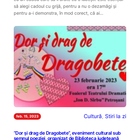
să alegi cadoul cu grijă, pentru a nu o dezamăgi și
pentru a-i demonstra, în mod corect, că ai…
Cultură
, 
Stiri la zi
feb. 15, 2023
”Dor și drag de Dragobete”, eveniment cultural sub
semnul poeziei, organizat de Biblioteca județeană