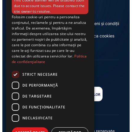
Link-uri utile
This Cookie Banner will be disabled soon
due to account issues. Please contact the
site owner to resolve.
Folosim cookie-uri pentru a personaliza
conținutul, reclamele și pentru a ne analiza
Despre noi
Termeni și condiții
traficul. De asemenea, împărtășim
informații despre utilizarea site-ului nostru
Casa de editură Exclusiv
Politica cookies
cu partenerii noștri de publicitate și analiză,
care le pot combina cu alte informații pe
care le-ați furnizat sau pe care le-au
colectat din utilizarea serviciilor lor.
Politica
de confidențialitate
STRICT NECESARE
DE PERFORMANȚĂ
DE TARGETARE
DE FUNCŢIONALITATE
NECLASIFICATE
© 2026 Ziarul Exclusiv – Toate drepturile rezervate.