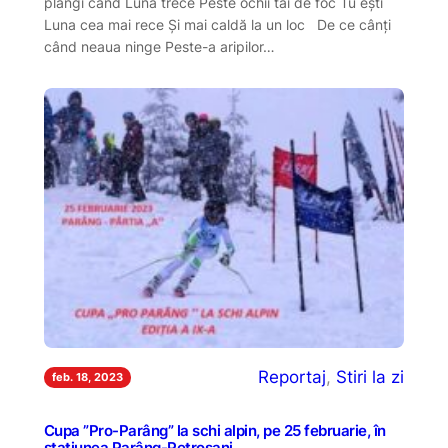
plângi când Luna trece Peste ochii tăi de foc Tu ești
Luna cea mai rece Și mai caldă la un loc De ce cânți
când neaua ninge Peste-a aripilor…
Reportaj
, 
Stiri la zi
feb. 18, 2023
Cupa ”Pro-Parâng” la schi alpin, pe 25 februarie, în
stațiunea Parâng-Petroșani