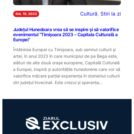
Cultură
, 
Stiri la zi
feb. 18, 2023
Județul Hunedoara vrea să se inspire și să valorifice
evenimentul ”Timișoara 2023 – Capitala Culturală a
Europei”
Întâlnirea Europei cu Timișoara, sub semnul culturii și
artei, în anul 2023 în care municipiul de pe Bega este,
alături de alte două orașe europene, Capitală Culturală
a Europei, inspiră și autoritățile hunedorene care vor să
valorifice măcare parțial experiența în domeniul culturii
din județul învecinat. Este crezul și speranța…