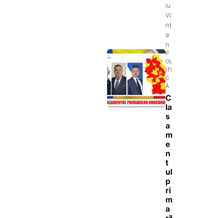
iu
Vi
nț
a
n
P
OL
ITI
C
Ă
C
la
s
a
m
e
n
t
ul
p
ri
m
a
ril