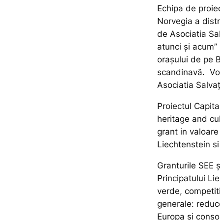
Echipa de proie
Norvegia a distr
de Asociatia Sal
atunci şi acum” 
oraşului de pe B
scandinavă. Vol
Asociatia Salvaţ
Proiectul Capita
heritage and cu
grant in valoare
Liechtenstein si
Granturile SEE ș
Principatului Li
verde, competiti
generale: reduce
Europa și consoli