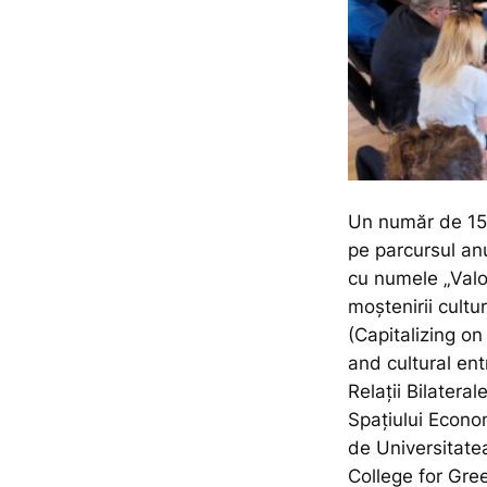
Un număr de 15 
pe parcursul anu
cu numele „
Valo
moștenirii cultur
(Capitalizing on
and cultural ent
Relaţii Bilatera
Spațiului Econo
de Universitate
College for Gre