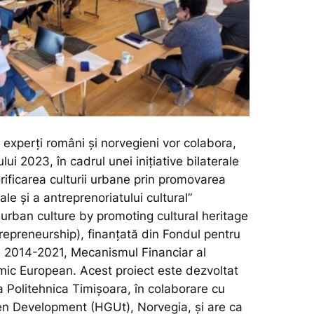
experți români și norvegieni vor colabora,
lui 2023, în cadrul unei inițiative bilaterale
rificarea culturii urbane prin promovarea
ale și a antreprenoriatului cultural”
 urban culture by promoting cultural heritage
repreneurship), finanţată din Fondul pentru
le 2014-2021, Mecanismul Financiar al
mic European. Acest proiect este dezvoltat
a Politehnica Timișoara, în colaborare cu
en Development (HGUt), Norvegia, și are ca