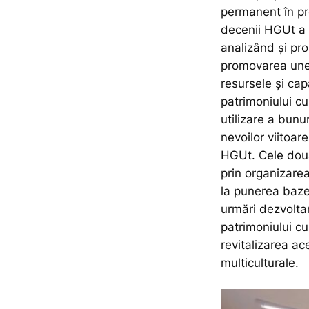
permanent în p
decenii HGUt a 
analizând și pr
promovarea unei
resursele și cap
patrimoniului c
utilizare a bunur
nevoilor viitoare
HGUt. Cele două 
prin organizarea
la punerea baze
urmări dezvolta
patrimoniului cu
revitalizarea ac
multiculturale.