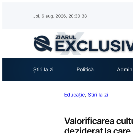
Sari
la
Joi, 6 aug. 2026, 20:30:40
conținut
Știri la zi
Politică
Admini
Educație
, 
Stiri la zi
Valorificarea cult
deziderat la care 