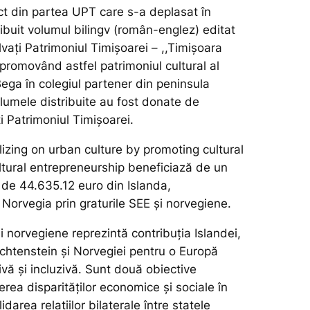
ct din partea UPT care s-a deplasat în
ibuit volumul bilingv (român-englez) editat
vaţi Patrimoniul Timişoarei – ,,Timişoara
promovând astfel patrimoniul cultural al
ega în colegiul partener din peninsula
umele distribuite au fost donate de
i Patrimoniul Timişoarei.
lizing on urban culture by promoting cultural
ltural entrepreneurship beneficiază de un
 de 44.635.12 euro din Islanda,
 Norvegia prin graturile SEE și norvegiene.
i norvegiene reprezintă contribuția Islandei,
echtenstein și Norvegiei pentru o Europă
vă și incluzivă. Sunt două obiective
rea disparităților economice și sociale în
darea relațiilor bilaterale între statele