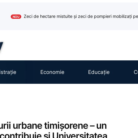
Zeci de hectare mistuite și zeci de pompieri mobilizați pe
NOU
strație
Economie
Educație
C
urii urbane timişorene – un
contribuie şi Universitatea