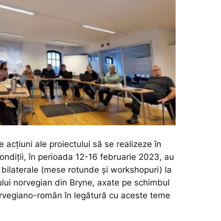
 acţiuni ale proiectului să se realizeze în
ndi󠅣ţii, în perioada 12-16 februarie 2023, au
ri bilaterale (mese rotunde şi workshopuri) la
ului norvegian din Bryne, axate pe schimbul
rvegiano-român în legătură cu aceste teme