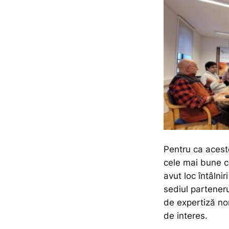
Pentru ca aceste
cele mai bune co
avut loc întâlni
sediul partener
de expertiză no
de interes.