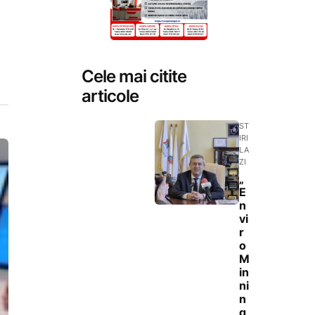
Cele mai citite
articole
ST
IRI
LA
ZI
„
E
n
vi
r
o
M
in
ni
n
g