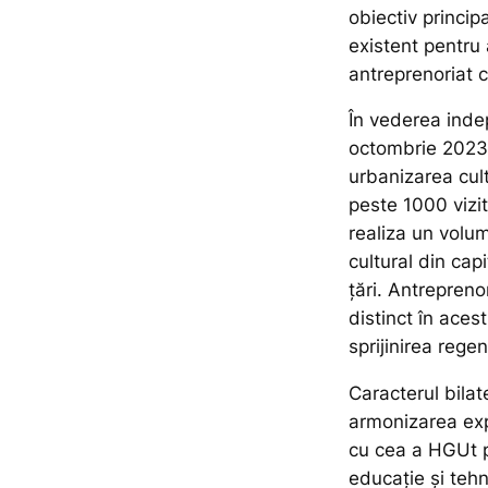
obiectiv princip
existent pentru
antreprenoriat c
În vederea indep
octombrie 2023 
urbanizarea cult
peste 1000 vizit
realiza un volu
cultural din cap
țări. Antrepreno
distinct în aces
sprijinirea rege
Caracterul bilat
armonizarea expe
cu cea a HGUt pr
educație și teh