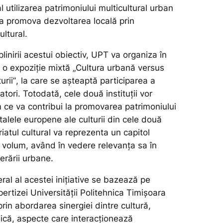
al utilizarea patrimoniului multicultural urban
 a promova dezvoltarea locală prin
ultural.
linirii acestui obiectiv, UPT va organiza în
o expoziție mixtă „
Cultura urbană versus
urii”
, la care se așteaptă participarea a
atori. Totodată, cele două instituții vor
m ce va contribui la promovarea patrimoniului
italele europene ale culturii din cele două
riatul cultural va reprezenta un capitol
t volum, având în vedere relevanța sa în
nerării urbane.
eral al acestei inițiative se bazează pe
rtizei Universității Politehnica Timișoara
in abordarea sinergiei dintre cultură,
nică, aspecte care interacționează