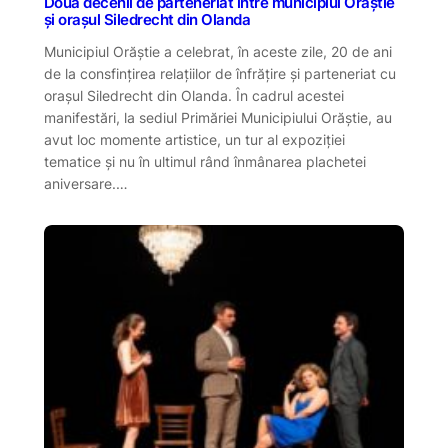
Două decenii de parteneriat între municipiul Orăștie
și orașul Siledrecht din Olanda
Municipiul Orăștie a celebrat, în aceste zile, 20 de ani
de la consfințirea relațiilor de înfrățire și parteneriat cu
orașul Siledrecht din Olanda. În cadrul acestei
manifestări, la sediul Primăriei Municipiului Orăștie, au
avut loc momente artistice, un tur al expoziției
tematice și nu în ultimul rând înmânarea plachetei
aniversare.…