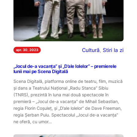
Cultură
, 
Stiri la zi
apr. 30, 2023
„Jocul de-a vacanța” și „D’ale lolelor” – premierele
lunii mai pe Scena Digitală
Scena Digitală, platforma online de teatru, film, muzică
și dans a Teatrului Național „Radu Stanca” Sibiu
(TNRS), prezintă în luna mai două spectacole în
premieră – „Jocul de-a vacanța” de Mihail Sebastian,
regia Florin Coşuleţ, și „D’ale lolelor” de Dave Freeman,
regia Șerban Puiu. Spectacolul „Jocul de-a vacanța”
ne oferă, cu umor…