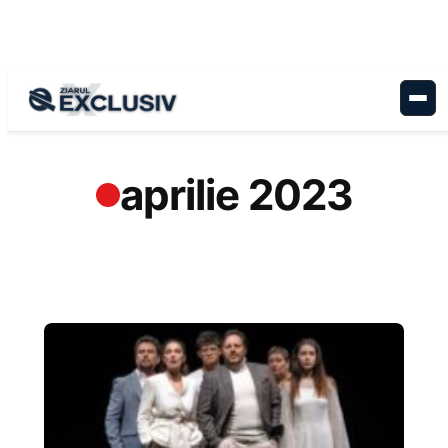
Sari
la
conținut
aprilie 2023