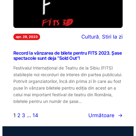
Cultură
, 
Stiri la zi
apr. 28, 2023
Record la vânzarea de bilete pentru FITS 2023. Șase
spectacole sunt deja ”Sold Out”!
Festivalul Internațional de Teatru de la Sibiu (FITS)
stabilește noi recorduri de interes din partea publicului.
Potrivit organziatorilor, încă din prima zi în care au fost
puse în vânzare biletele pentru ediția din acest an a
celui mai important festival de teatru din România,
biletele pentru un număr de șase…
1
2
3
…
14
Următoare
→