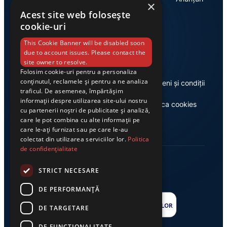
×
Acest site web folosește
cookie-uri
Link-uri utile
This Cookie Banner will be disabled soon
due to account issues. Please contact the
site owner to resolve.
Folosim cookie-uri pentru a personaliza
conținutul, reclamele și pentru a ne analiza
Despre noi
Termeni și condiții
traficul. De asemenea, împărtășim
informații despre utilizarea site-ului nostru
Casa de editură Exclusiv
Politica cookies
cu partenerii noștri de publicitate și analiză,
care le pot combina cu alte informații pe
care le-ați furnizat sau pe care le-au
colectat din utilizarea serviciilor lor.
Politica
de confidențialitate
STRICT NECESARE
DE PERFORMANȚĂ
DE TARGETARE
DE FUNCŢIONALITATE