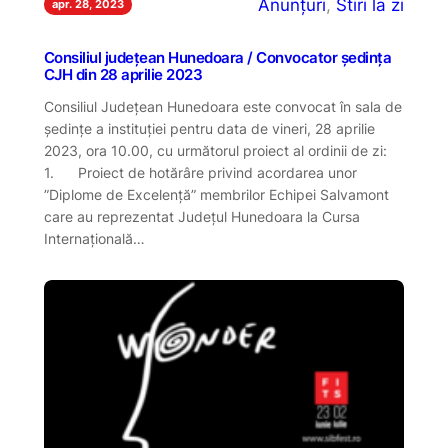
Anunțuri
, 
Stiri la zi
apr. 28, 2023
Consiliul județean Hunedoara / Convocator ședința
CJH din 28 aprilie 2023
Consiliul Județean Hunedoara este convocat în sala de
ședințe a instituției pentru data de vineri, 28 aprilie
2023, ora 10.00, cu următorul proiect al ordinii de zi:
1. Proiect de hotărâre privind acordarea unor
”Diplome de Excelență” membrilor Echipei Salvamont
care au reprezentat Județul Hunedoara la Cursa
Internațională…