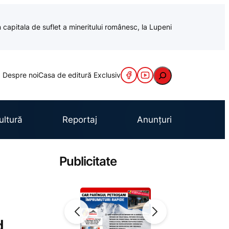
 capitala de suflet a mineritului românesc, la Lupeni
Caută
Despre noi
Casa de editură Exclusiv
ultură
Reportaj
Anunțuri
Publicitate
d