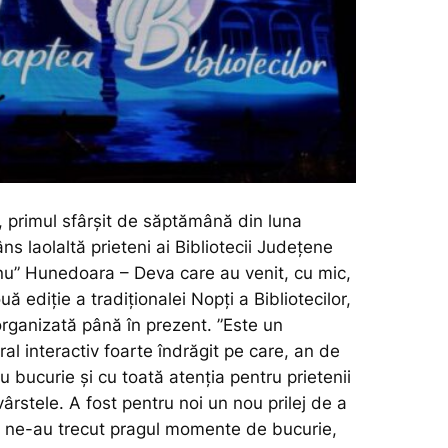
, primul sfârșit de săptămână din luna
ns laolaltă prieteni ai Bibliotecii Județene
u” Hunedoara – Deva care au venit, cu mic,
ă ediție a tradiționalei Nopți a Bibliotecilor,
organizată până în prezent.
”Este un
al interactiv foarte îndrăgit pe care, an de
cu bucurie și cu toată atenția pentru prietenii
vârstele. A fost pentru noi un nou prilej de a
ce ne-au trecut pragul momente de bucurie,