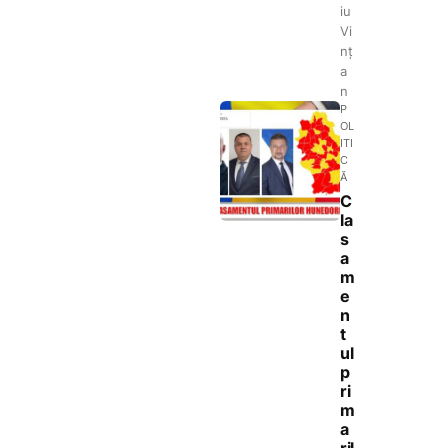
iu
Vi
nț
a
n
P
OL
ITI
C
Ă
C
la
s
a
m
e
n
t
ul
p
ri
m
a
ril