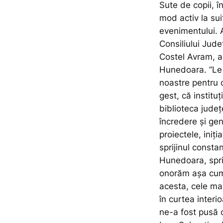
Sute de copii, în
mod activ la sui
evenimentului. A
Consiliului Jud
Costel Avram, ad
Hunedoara.
”Le
noastre pentru 
gest, că institu
biblioteca județ
încredere și gen
proiectele, iniți
sprijinul consta
Hunedoara, sprij
onorăm așa cum 
acesta, cele mai
în curtea inter
ne-a fost pusă c