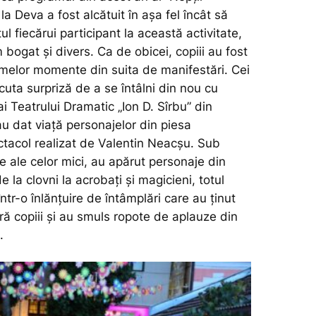
 la Deva a fost alcătuit în așa fel încât să
ul fiecărui participant la această activitate,
 bogat și divers. Ca de obicei, copiii au fost
rimelor momente din suita de manifestări. Cei
cuta surpriză de a se întâlni din nou cu
 ai Teatrului Dramatic „Ion D. Sîrbu” din
u dat viață personajelor din piesa
ctacol realizat de Valentin Neacșu. Sub
ate ale celor mici, au apărut personaje din
e la clovni la acrobați și magicieni, totul
tr-o înlănțuire de întâmplări care au ținut
ură copiii și au smuls ropote de aplauze din
.