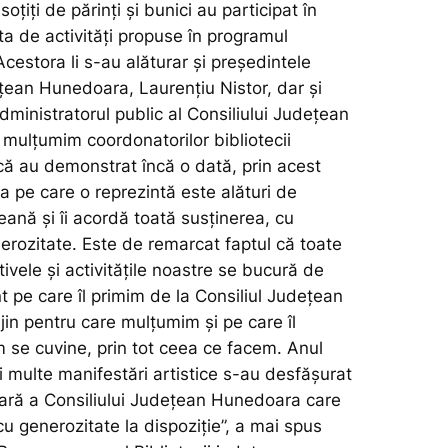
soțiți de părinți și bunici au participat în
ta de activități propuse în programul
cestora li s-au alăturar și președintele
ețean Hunedoara, Laurențiu Nistor, dar și
ministratorul public al Consiliului Județean
 mulțumim coordonatorilor bibliotecii
că au demonstrat încă o dată, prin acest
ția pe care o reprezintă este alături de
eană și îi acordă toată susținerea, cu
erozitate. Este de remarcat faptul că toate
ativele și activitățile noastre se bucură de
nt pe care îl primim de la Consiliul Județean
in pentru care mulțumim și pe care îl
se cuvine, prin tot ceea ce facem. Anul
 multe manifestări artistice s-au desfășurat
ioară a Consiliului Județean Hunedoara care
u generozitate la dispoziție”,
a mai spus