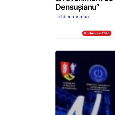
Densușianu”
Tiberiu Vințan
de
8 octombrie 2023