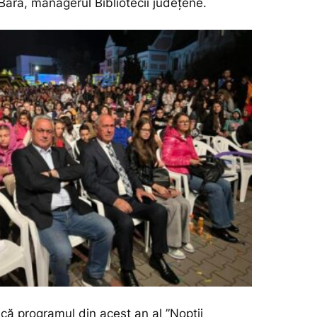
Bara, managerul Bibliotecii județene.
că programul din acest an al ”Nopții