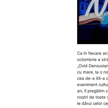
Ca în fiecare an
octombrie a strâ
„Ovid Densusian
cu mare, la o nou
cea de-a XII-a 
eveniment cultur
an, îl pregătim 
noștri de toate 
le dărui celor 