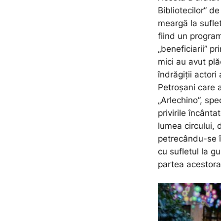
Bibliotecilor” de
meargă la suflet
fiind un program
„beneficiarii” p
mici au avut plă
îndrăgiții actori
Petroșani care a
„Arlechino”, spe
privirile încânt
lumea circului, d
petrecându-se în
cu sufletul la g
partea acestora