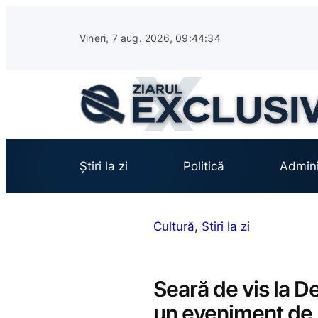
Sari
la
Vineri, 7 aug. 2026, 09:44:35
conținut
Știri la zi
Politică
Admini
Cultură
, 
Stiri la zi
Seară de vis la De
un eveniment de m