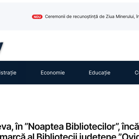
Ceremonii de recunoștință de Ziua Minerului, în
NOU
strație
Economie
Educație
C
va, în ”Noaptea Bibliotecilor”, încă
arcă al Bibliotecii județene ”Ovi