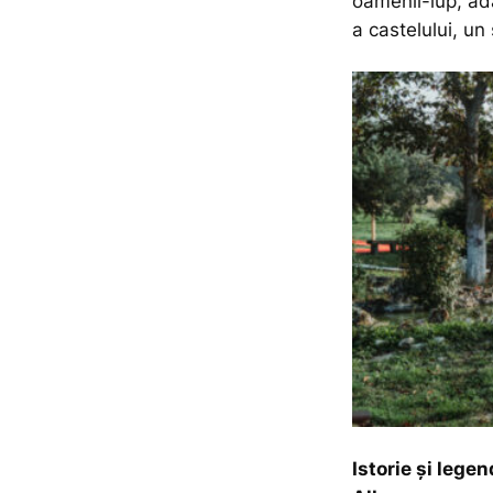
oamenii-lup, adă
a castelului, un 
Istorie și lege