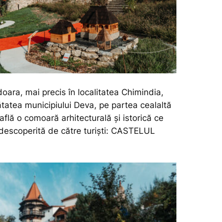
oara, mai precis în localitatea Chimindia,
ătatea municipiului Deva, pe partea cealaltă
află o comoară arhitecturală și istorică ce
 descoperită de către turiști: CASTELUL