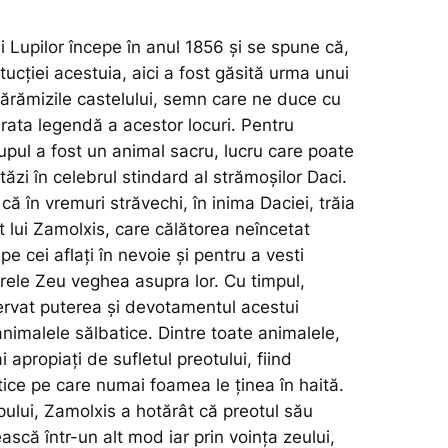
ui Lupilor începe în anul 1856 și se spune că,
cției acestuia, aici a fost găsită urma unui
cărămizile castelului, semn care ne duce cu
rata legendă a acestor locuri. Pentru
upul a fost un animal sacru, lucru care poate
stăzi în celebrul stindard al strămoșilor Daci.
 în vremuri străvechi, în inima Daciei, trăia
 lui Zamolxis, care călătorea neîncetat
pe cei aflați în nevoie și pentru a vesti
rele Zeu veghea asupra lor. Cu timpul,
rvat puterea și devotamentul acestui
 animalele sălbatice. Dintre toate animalele,
i apropiați de sufletul preotului, fiind
tice pe care numai foamea le ținea în haită.
pului, Zamolxis a hotărât că preotul său
ască într-un alt mod iar prin voința zeului,