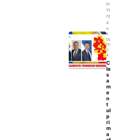
iu
Vi
nț
a
n
P
OL
ITI
C
Ă
C
la
s
a
m
e
n
t
ul
p
ri
m
a
ril