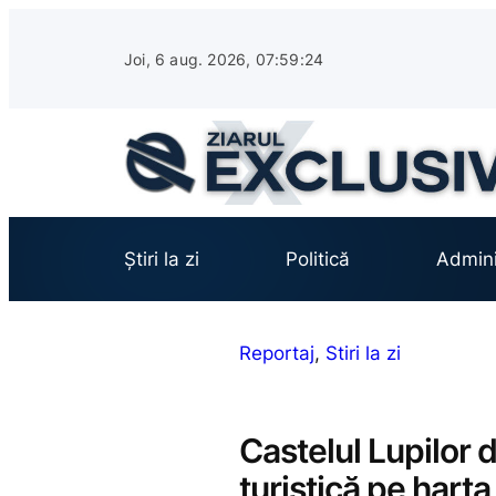
Sari
la
Joi, 6 aug. 2026, 07:59:26
conținut
Știri la zi
Politică
Admini
Reportaj
, 
Stiri la zi
Castelul Lupilor d
turistică pe hart