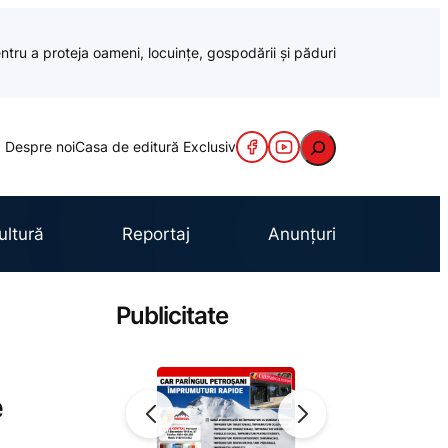
ntru a proteja oameni, locuințe, gospodării și păduri
Caută
Despre noi
Casa de editură Exclusiv
ultură
Reportaj
Anunțuri
Publicitate
e