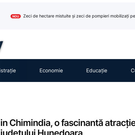
Zeci de hectare mistuite și zeci de pompieri mobilizați pe
NOU
strație
Economie
Educație
C
in Chimindia, o fascinantă atracți
a județului Hunedoara