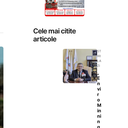
Cele mai citite
articole
ST
IRI
LA
ZI
„
E
n
vi
r
o
M
in
ni
n
g