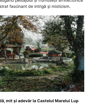
ugând peisajului și frumuseții arhitectonice
strat fascinant de intrigă și misticism.
ndă, mit și adevăr la Castelul Marelui Lup