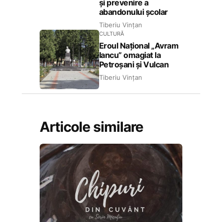
și prevenire a
abandonului școlar
Tiberiu Vințan
CULTURĂ
Eroul Național „Avram
Iancu” omagiat la
Petroșani și Vulcan
Tiberiu Vințan
Articole similare