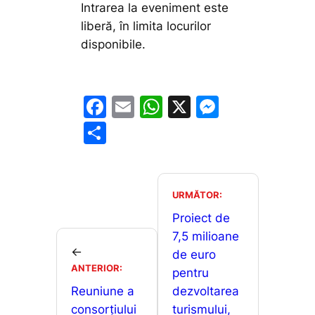
Intrarea la eveniment este
liberă, în limita locurilor
disponibile.
F
E
W
X
M
a
m
h
e
P
c
ai
at
s
ar
e
l
s
s
ta
b
A
e
je
URMĂTOR:
o
p
n
a
Proiect de
o
p
g
7,5 milioane
z
←
de euro
k
er
ă
ANTERIOR:
pentru
Reuniune a
dezvoltarea
consorțiului
turismului,