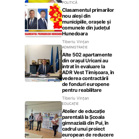
POLITICĂ
Clasamentul primarilor
nou aleși din
municipiile, orașele și
comunele din județul
Hunedoara
Tiberiu Vințan
ADMINISTRAȚIE
Alte 502 apartamente
din orașul Uricani au
intrat în evaluare la
ADR Vest Timișoara, în
vederea contractării
de fonduri europene
pentru reabilitare
Tiberiu Vințan
EDUCAȚIE
Atelier de educație
parentală la Școala
gimnazială din Pui, în
cadrul unui proiect
european de reducere