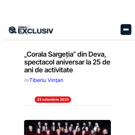
Sari
la
conținut
Cultură
, 
Stiri la zi
„Corala Sargeția” din Deva,
spectacol aniversar la 25 de
ani de activitate
Tiberiu Vințan
de
23 octombrie 2023