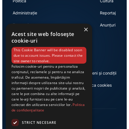
Politică
Cultură
Administrație
Reportaj
Economie
Anunțuri
×
Acest site web folosește
cookie-uri
Link-uri utile
This Cookie Banner will be disabled soon
due to account issues. Please contact the
site owner to resolve.
Folosim cookie-uri pentru a personaliza
conținutul, reclamele și pentru a ne analiza
Despre noi
Termeni și condiții
traficul. De asemenea, împărtășim
informații despre utilizarea site-ului nostru
Casa de editură Exclusiv
Politica cookies
cu partenerii noștri de publicitate și analiză,
care le pot combina cu alte informații pe
care le-ați furnizat sau pe care le-au
colectat din utilizarea serviciilor lor.
Politica
de confidențialitate
STRICT NECESARE