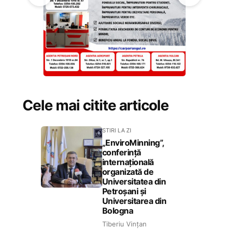
Cele mai citite articole
STIRI LA ZI
„EnviroMinning”,
conferință
internațională
organizată de
Universitatea din
Petroșani și
Universitarea din
Bologna
Tiberiu Vințan