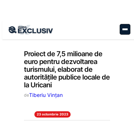
Sari
la
conținut
Administrație
, 
Stiri la zi
Proiect de 7,5 milioane de
euro pentru dezvoltarea
turismului, elaborat de
autoritățile publice locale de
la Uricani
Tiberiu Vințan
de
23 octombrie 2023