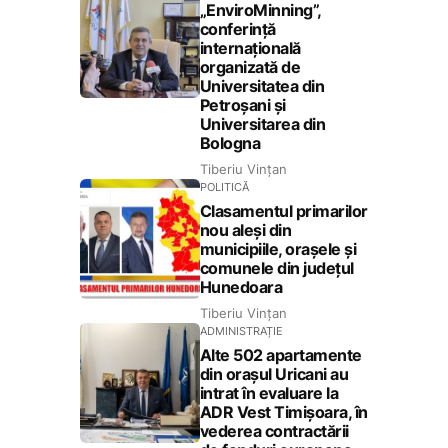
„EnviroMinning”,
conferință
internațională
organizată de
Universitatea din
Petroșani și
Universitarea din
Bologna
Tiberiu Vințan
POLITICĂ
Clasamentul primarilor
nou aleși din
municipiile, orașele și
comunele din județul
Hunedoara
Tiberiu Vințan
ADMINISTRAȚIE
Alte 502 apartamente
din orașul Uricani au
intrat în evaluare la
ADR Vest Timișoara, în
vederea contractării