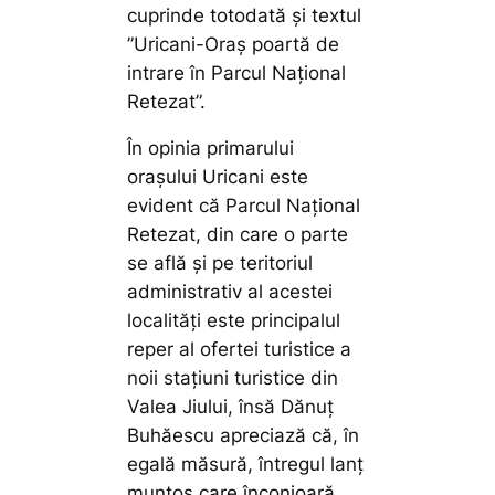
cuprinde totodată și textul
”Uricani-Oraș poartă de
intrare în Parcul Național
Retezat”.
În opinia primarului
orașului Uricani este
evident că Parcul Național
Retezat, din care o parte
se află și pe teritoriul
administrativ al acestei
localități este principalul
reper al ofertei turistice a
noii stațiuni turistice din
Valea Jiului, însă Dănuț
Buhăescu apreciază că, în
egală măsură, întregul lanț
muntos care înconjoară