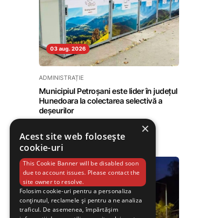
03 aug. 2026
ADMINISTRAȚIE
Municipiul Petroșani este lider în județul
Hunedoara la colectarea selectivă a
deșeurilor
×
Tiberiu Vințan
Acest site web folosește
cookie-uri
This Cookie Banner will be disabled soon
due to account issues. Please contact the
site owner to resolve.
Folosim cookie-uri pentru a personaliza
conținutul, reclamele și pentru a ne analiza
traficul. De asemenea, împărtășim