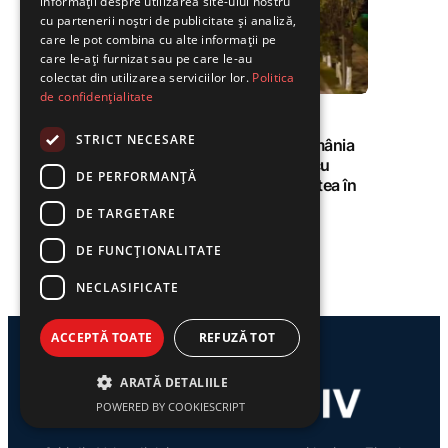
informații despre utilizarea site-ului nostru
cu partenerii noștri de publicitate și analiză,
care le pot combina cu alte informații pe
care le-ați furnizat sau pe care le-au
03 aug. 2026
colectat din utilizarea serviciilor lor.
Politica
de confidențialitate
ADMINISTRAȚIE
STRICT NECESARE
Municipiul Vulcan, primul din România
care abordează criza energetică cu
DE PERFORMANȚĂ
solidaritate dar fără a lăsa localitatea în
beznă
DE TARGETARE
Tiberiu Vințan
DE FUNCŢIONALITATE
NECLASIFICATE
ACCEPTĂ TOATE
REFUZĂ TOT
ARATĂ DETALIILE
POWERED BY COOKIESCRIPT