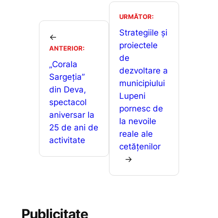
e
l
s
s
ta
b
A
e
je
URMĂTOR:
o
p
n
a
Strategiile și
←
o
p
g
proiectele
z
ANTERIOR:
de
k
er
ă
„Corala
dezvoltare a
Sargeția”
municipiului
din Deva,
Lupeni
spectacol
pornesc de
aniversar la
la nevoile
25 de ani de
reale ale
activitate
cetățenilor
→
Publicitate