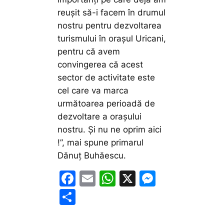
reușit să-i facem în drumul
nostru pentru dezvoltarea
turismului în orașul Uricani,
pentru că avem
convingerea că acest
sector de activitate este
cel care va marca
următoarea perioadă de
dezvoltare a orașului
nostru. Și nu ne oprim aici
!”,
mai spune primarul
Dănuț Buhăescu.
F
E
W
X
M
a
m
h
e
P
c
ai
at
s
ar