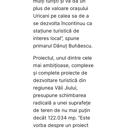
mulți turiști și va da un
plus de valoare orașului
Uricani pe calea sa de a
se dezvolta încontinuu ca
stațiune turistică de
interes local”,
spune
primarul Dănuț Buhăescu.
Proiectul, unul dintre cele
mai ambițioase, complexe
și complete proiecte de
dezvoltare turistică din
regiunea Văii Jiului,
presupune schimbarea
radicală a unei suprafețe
de teren de nu mai puțin
decât 122.034 mp.
”Este
vorba despre un proiect