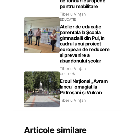
de fonduri europene
pentru reabilitare
Tiberiu Vințan
EDUCAȚIE
Atelier de educație
parentală la Școala
gimnazială din Pui, în
cadrul unui proiect
european de reducere
și prevenire a
abandonului școlar
Tiberiu Vințan
CULTURĂ
Eroul Național „Avram
Iancu” omagiat la
Petroșani și Vulcan
Tiberiu Vințan
Articole similare