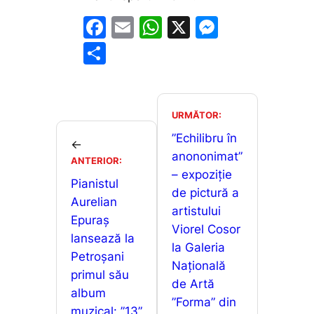
F
E
W
X
M
a
m
h
e
P
c
ai
at
s
ar
e
l
s
s
ta
b
A
e
je
URMĂTOR:
o
p
n
a
”Echilibru în
←
o
p
g
anononimat”
z
ANTERIOR:
– expoziție
k
er
ă
Pianistul
de pictură a
Aurelian
artistului
Epuraș
Viorel Cosor
lansează la
la Galeria
Petroșani
Națională
primul său
de Artă
album
”Forma” din
muzical: ”13”