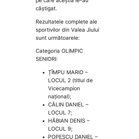
pe care aceștia le-au
câștigat.
Rezultatele complete ale
sportivilor din Valea Jiului
sunt următoarele:
Categoria OLIMPIC
SENIORI:
ȚÎMPU MARIO –
LOCUL 2 (titlul de
Vicecampion
național);
CĂLIN DANIEL –
LOCUL 7;
HĂBIAN DENIS –
LOCUL 9;
POPESCU DANIEL –