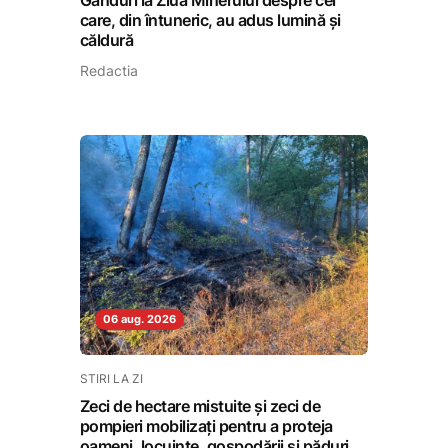
Gânduri la Ziua Minerului despre cei
care, din întuneric, au adus lumină și
căldură
Redactia
06 aug. 2026
STIRI LA ZI
Zeci de hectare mistuite și zeci de
pompieri mobilizați pentru a proteja
oameni, locuințe, gospodării și păduri