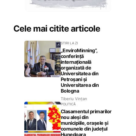
Cele mai citite articole
STIRI LA ZI
„EnviroMinning”,
conferință
internațională
organizată de
Universitatea din
Petroșani și
Universitarea din
Bologna
Tiberiu Vințan
POLITICĂ
Clasamentul primarilor
nou aleși din
municipiile, orașele și
comunele din județul
Hunedoara