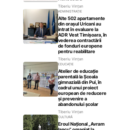
Tiberiu Vințan
ADMINISTRAȚIE
Alte 502 apartamente
din orașul Uricani au
intrat în evaluare la
ADR Vest Timișoara, în
vederea contractării
de fonduri europene
pentru reabilitare
Tiberiu Vințan
EDUCAȚIE
Atelier de educație
parentală la Școala
gimnazială din Pui, în
cadrul unui proiect
european de reducere
și prevenire a
abandonului școlar
Tiberiu Vințan
CULTURĂ
Eroul Național „Avram
Iancu” omagiat la