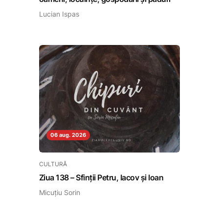
Lucian Ispas
06 aug. 2026
CULTURĂ
Ziua 138 – Sfinții Petru, Iacov și Ioan
Micuțiu Sorin