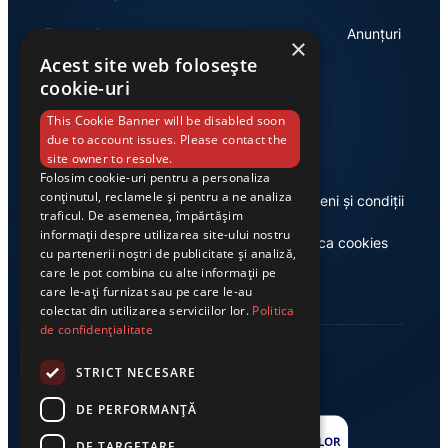
Economie
Anunțuri
×
Acest site web folosește
cookie-uri
Link-uri utile
This Cookie Banner will be disabled soon
due to account issues. Please contact the
site owner to resolve.
Folosim cookie-uri pentru a personaliza
conținutul, reclamele și pentru a ne analiza
Despre noi
Termeni și condiții
traficul. De asemenea, împărtășim
informații despre utilizarea site-ului nostru
Casa de editură Exclusiv
Politica cookies
cu partenerii noștri de publicitate și analiză,
care le pot combina cu alte informații pe
care le-ați furnizat sau pe care le-au
colectat din utilizarea serviciilor lor.
Politica
de confidențialitate
STRICT NECESARE
DE PERFORMANȚĂ
DE TARGETARE