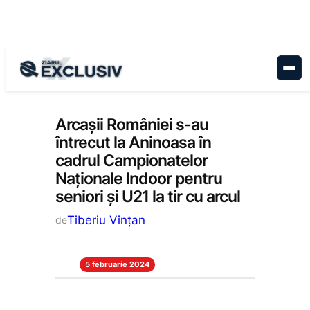
Sari
la
conținut
Stiri la zi
Arcașii României s-au
întrecut la Aninoasa în
cadrul Campionatelor
Naționale Indoor pentru
seniori și U21 la tir cu arcul
Tiberiu Vințan
de
5 februarie 2024