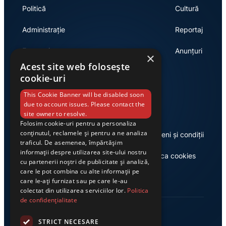
Politică
Cultură
Administrație
Reportaj
Economie
Anunțuri
×
Acest site web folosește
cookie-uri
Link-uri utile
This Cookie Banner will be disabled soon
due to account issues. Please contact the
site owner to resolve.
Folosim cookie-uri pentru a personaliza
conținutul, reclamele și pentru a ne analiza
Despre noi
Termeni și condiții
traficul. De asemenea, împărtășim
informații despre utilizarea site-ului nostru
Casa de editură Exclusiv
Politica cookies
cu partenerii noștri de publicitate și analiză,
care le pot combina cu alte informații pe
care le-ați furnizat sau pe care le-au
colectat din utilizarea serviciilor lor.
Politica
de confidențialitate
STRICT NECESARE