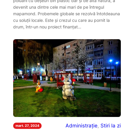
poluării cu deșeuri din plastic dar și de altă natură, a
devenit una dintre cele mai mari de pe întregul
mapamond. Probemele globale se rezolvă întotdeauna
cu soluții locale. Este și crezul cu care au pornit la
drum, într-un nou proiect finanțat…
Administrație
, 
Stiri la zi
mart. 27, 2024