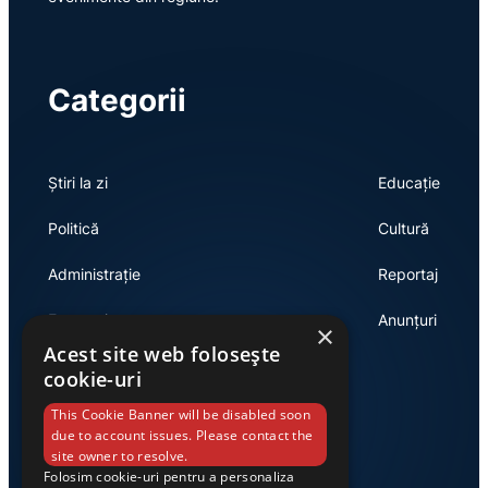
Categorii
Știri la zi
Educație
Politică
Cultură
Administrație
Reportaj
Economie
Anunțuri
×
Acest site web folosește
cookie-uri
Link-uri utile
This Cookie Banner will be disabled soon
due to account issues. Please contact the
site owner to resolve.
Folosim cookie-uri pentru a personaliza