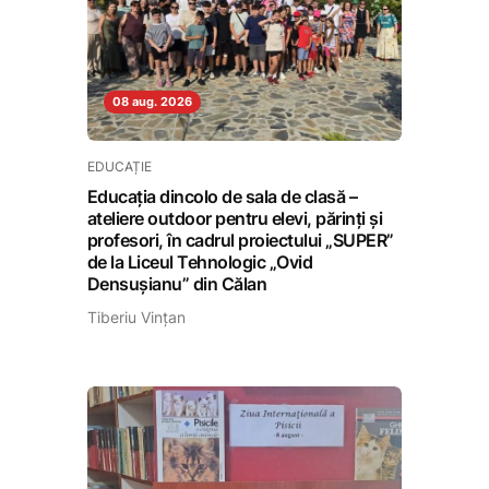
08 aug. 2026
EDUCAȚIE
Educația dincolo de sala de clasă –
ateliere outdoor pentru elevi, părinți și
profesori, în cadrul proiectului „SUPER”
de la Liceul Tehnologic „Ovid
Densușianu” din Călan
Tiberiu Vințan