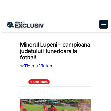
Sari
la
conținut
Stiri la zi
Minerul Lupeni – campioana
județului Hunedoara la
fotbal!
Tiberiu Vințan
de
2 iunie 2024