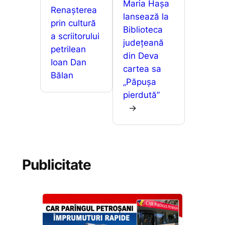
Maria Hașa
Renașterea
lansează la
prin cultură
Biblioteca
a scriitorului
județeană
petrilean
din Deva
Ioan Dan
cartea sa
Bălan
„Păpușa
pierdută”
→
Publicitate