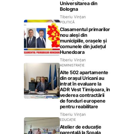
Universitarea din
Bologna
Tiberiu Vințan
POLITICĂ
Clasamentul primarilor
nou aleși din
municipiile, orașele și
comunele din județul
Hunedoara
Tiberiu Vințan
ADMINISTRAȚIE
Alte 502 apartamente
din orașul Uricani au
intrat în evaluare la
ADR Vest Timișoara, în
vederea contractării
de fonduri europene
pentru reabilitare
Tiberiu Vințan
EDUCAȚIE
Atelier de educație
parentală la Școala