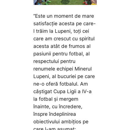
”Este un moment de mare
satisfacție acesta pe care-
l trăim la Lupeni, toți cei
care am crescut cu spiritul
acesta atât de frumos al
pasiunii pentru fotbal, al
respectului pentru
renumele echipei Minerul
Lupeni, al bucuriei pe care
ne-o oferă fotbalul. Am
câștigat Cupa Ligii a IV-a
la fotbal și mergem
înainte, cu încredere,
înspre îndeplinirea
obiectivului ambițios pe
care l-am asumat: