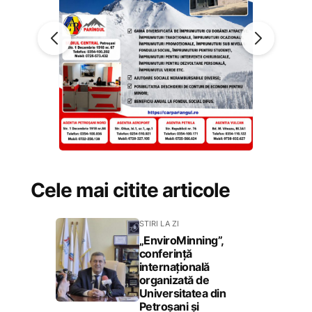
Cele mai citite articole
STIRI LA ZI
„EnviroMinning”,
conferință
internațională
organizată de
Universitatea din
Petroșani și