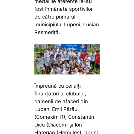
medaliile aferente le-au
fost înmânate sportivilor
de către primarul
municipiului Lupeni, Lucian
Resmeriță.
Împreună cu ceilalți
finanțatori ai clubului,
oamenii de afaceri din
Lupeni Emil Părău
(Comexim R), Constantin
Dicu (Diacom) și Ion
Hațegan (Hercules), dar și