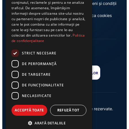
conținutul, reclamele și pentru a ne analiza
Despre noi
Termeni și condiții
traficul. De asemenea, împărtășim
informații despre utilizarea site-ului nostru
Casa de editură Exclusiv
Politica cookies
cu partenerii noștri de publicitate și analiză,
care le pot combina cu alte informații pe
care le-ați furnizat sau pe care le-au
colectat din utilizarea serviciilor lor.
Politica
de confidențialitate
STRICT NECESARE
DE PERFORMANȚĂ
DE TARGETARE
DE FUNCŢIONALITATE
NECLASIFICATE
© 2026 Ziarul Exclusiv – Toate drepturile rezervate.
ACCEPTĂ TOATE
REFUZĂ TOT
Powered by {
AW
}
ARATĂ DETALIILE