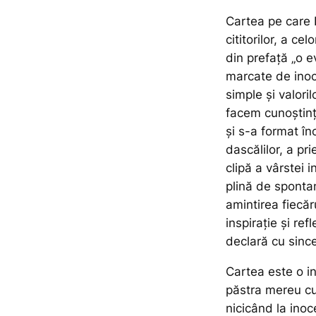
Cartea pe care 
cititorilor, a ce
din prefață
„o e
marcate de inoce
simple și valoril
facem cunoștinț
și s-a format în
dascălilor, a pr
clipă a vârstei 
plină de sponta
amintirea fiecăr
inspirație și ref
declară cu since
Cartea este o in
păstra mereu cu
nicicând la inoc