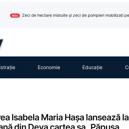
Zeci de hectare mistuite și zeci de pompieri mobilizați pe
NOU
strație
Economie
Educație
C
area Isabela Maria Hașa lansează la
eană din Deva cartea sa „Păpușa