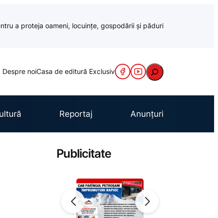
ntru a proteja oameni, locuințe, gospodării și păduri
Caută
Despre noi
Casa de editură Exclusiv
ultură
Reportaj
Anunțuri
Publicitate