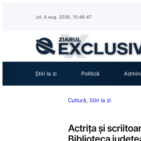
Sari
la
Joi, 6 aug. 2026, 15:46:48
conținut
Știri la zi
Politică
Admini
Cultură
, 
Stiri la zi
Actrița și scriito
Biblioteca județ