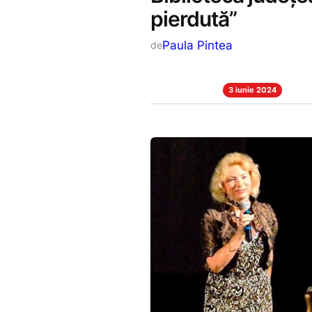
pierdută”
Paula Pintea
de
3 iunie 2024