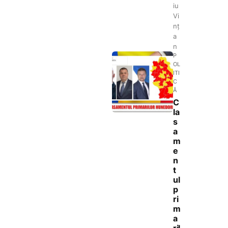
iu
Vi
nț
a
n
P
OL
ITI
C
Ă
C
la
s
a
m
e
n
t
ul
p
ri
m
a
ril