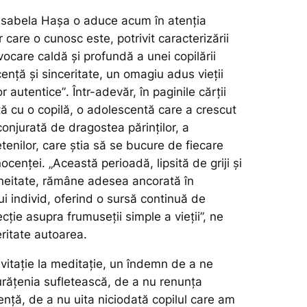
Isabela Hașa o aduce acum în atenția
lor care o cunosc este, potrivit caracterizării
vocare caldă și profundă a unei copilării
nță și sinceritate, un omagiu adus vieții
or autentice”
. Într-adevăr, în paginile cărții
ă cu o copilă, o adolescentă care a crescut
conjurată de dragostea părinților, a
ietenilor, care știa să se bucure de fiecare
inocenței.
„Această perioadă, lipsită de griji și
neitate, rămâne adesea ancorată în
ui individ, oferind o sursă continuă de
lecție asupra frumuseții simple a vieții”,
ne
ritate autoarea.
vitație la meditație, un îndemn de a ne
rățenia sufletească, de a nu renunța
ență, de a nu uita niciodată copilul care am