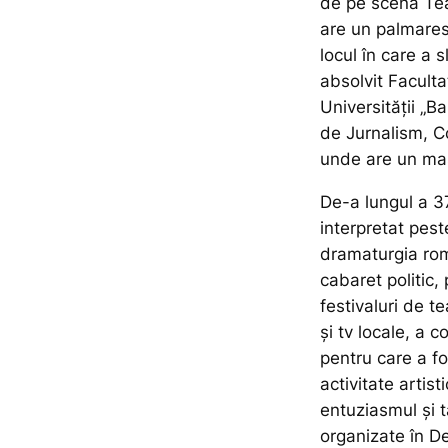
de pe scena Tea
are un palmares 
locul în care a s
absolvit Faculta
Universității „B
de Jurnalism, Co
unde are un mas
De-a lungul a 37
interpretat pest
dramaturgia rom
cabaret politic,
festivaluri de t
și tv locale, a c
pentru care a f
activitate artist
entuziasmul și t
organizate în Dev