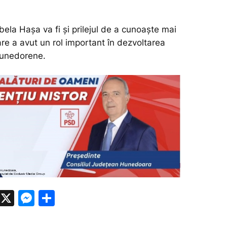
abela Hașa va fi și prilejul de a cunoaște mai
are a avut un rol important în dezvoltarea
 hunedorene.
W
X
M
P
h
e
ar