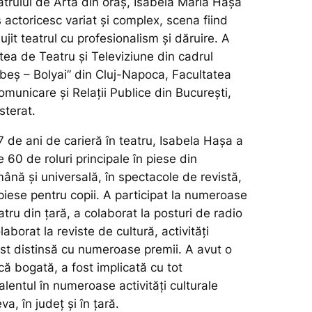
trului de Artă din oraș, Isabela Maria Hașa
actoricesc variat și complex, scena fiind
lujit teatrul cu profesionalism și dăruire. A
tea de Teatru și Televiziune din cadrul
abeș – Bolyai” din Cluj-Napoca, Facultatea
municare și Relații Publice din București,
terat.
 de ani de carieră în teatru, Isabela Hașa a
e 60 de roluri principale în piese din
ână și universală, în spectacole de revistă,
 piese pentru copii. A participat la numeroase
eatru din țară, a colaborat la posturi de radio
olaborat la reviste de cultură, activități
ost distinsă cu numeroase premii. A avut o
ică bogată, a fost implicată cu tot
alentul în numeroase activități culturale
a, în județ și în țară.