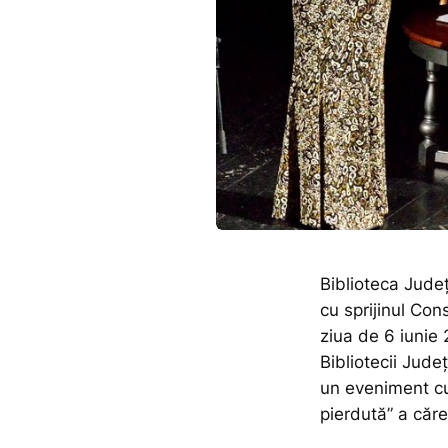
Biblioteca Jud
cu sprijinul Co
ziua de 6 iunie 
Bibliotecii Jud
un eveniment cul
pierdută” a căr