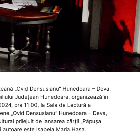
ețeană „Ovid Densusianu” Hunedoara – Deva,
nsiliului Județean Hunedoara, organizează în
2024, ora 11:00, la Sala de Lectură a
ețene „Ovid Densusianu” Hunedoara – Deva,
tural prilejuit de lansarea cărții „Păpușa
ei autoare este Isabela Maria Hașa.