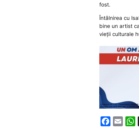
fost.
Întâlnirea cu Is
bine un artist c
vieții culturale
F
E
a
m