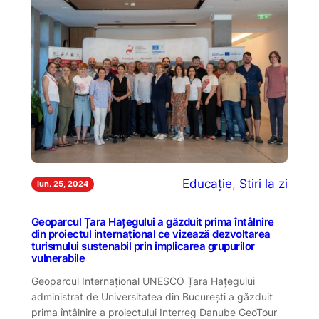
Educație
, 
Stiri la zi
iun. 25, 2024
Geoparcul Țara Hațegului a găzduit prima întâlnire
din proiectul internațional ce vizează dezvoltarea
turismului sustenabil prin implicarea grupurilor
vulnerabile
Geoparcul Internațional UNESCO Țara Hațegului
administrat de Universitatea din București a găzduit
prima întâlnire a proiectului Interreg Danube GeoTour