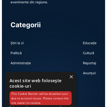
evenimente din regiune.
Categorii
Știri la zi
Educație
Politică
Cultură
Administrație
Reportaj
Economie
Anunțuri
×
Acest site web folosește
cookie-uri
Link-uri utile
This Cookie Banner will be disabled soon
due to account issues. Please contact the
site owner to resolve.