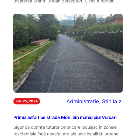
(nașterea Sfântului Ioan Botezătorul), cea a portului…
Administrație
, 
Stiri la zi
iun. 25, 2024
Primul asfalt pe strada Morii din municipiul Vulcan
Sigur că dorința tuturor celor care locuiesc în zonele
rezidențiale încă neasfaltate ale unei localități urbane