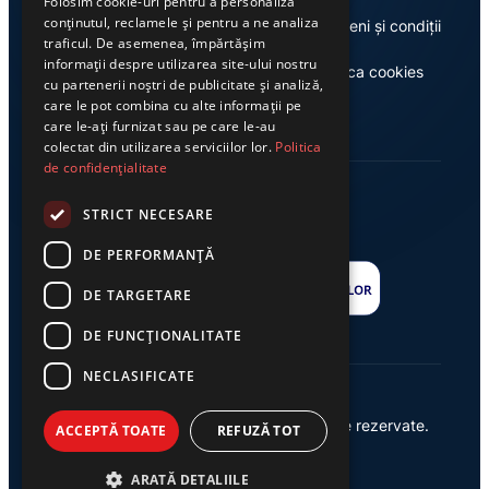
Folosim cookie-uri pentru a personaliza
conținutul, reclamele și pentru a ne analiza
Despre noi
Termeni și condiții
traficul. De asemenea, împărtășim
informații despre utilizarea site-ului nostru
Casa de editură Exclusiv
Politica cookies
cu partenerii noștri de publicitate și analiză,
care le pot combina cu alte informații pe
care le-ați furnizat sau pe care le-au
colectat din utilizarea serviciilor lor.
Politica
de confidențialitate
STRICT NECESARE
DE PERFORMANȚĂ
DE TARGETARE
DE FUNCŢIONALITATE
NECLASIFICATE
© 2026 Ziarul Exclusiv – Toate drepturile rezervate.
ACCEPTĂ TOATE
REFUZĂ TOT
Powered by {
AW
}
ARATĂ DETALIILE