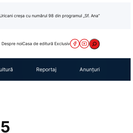
a Uricani creșa cu numărul 98 din programul „Sf. Ana”
Caută
Despre noi
Casa de editură Exclusiv
ultură
Reportaj
Anunțuri
25