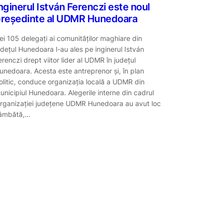
nginerul István Ferenczi este noul
reședinte al UDMR Hunedoara
ei 105 delegați ai comunităților maghiare din
udețul Hunedoara l-au ales pe inginerul István
erenczi drept viitor lider al UDMR în județul
unedoara. Acesta este antreprenor și, în plan
olitic, conduce organizația locală a UDMR din
unicipiul Hunedoara. Alegerile interne din cadrul
rganizației județene UDMR Hunedoara au avut loc
âmbătă,…