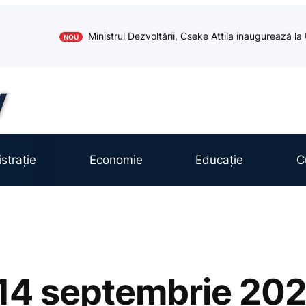
Ministrul Dezvoltării, Cseke Attila inaugurează l
NOU
strație
Economie
Educație
C
14 septembrie 20