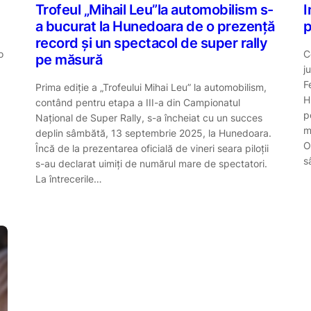
Trofeul „Mihail Leu”la automobilism s-
I
a bucurat la Hunedoara de o prezenţă
p
record şi un spectacol de super rally
o
C
pe măsură
j
F
Prima ediţie a „Trofeului Mihai Leu” la automobilism,
H
contând pentru etapa a III-a din Campionatul
p
Naţional de Super Rally, s-a încheiat cu un succes
m
deplin sâmbătă, 13 septembrie 2025, la Hunedoara.
O
Încă de la prezentarea oficială de vineri seara piloţii
s
s-au declarat uimiţi de numărul mare de spectatori.
La întrecerile…