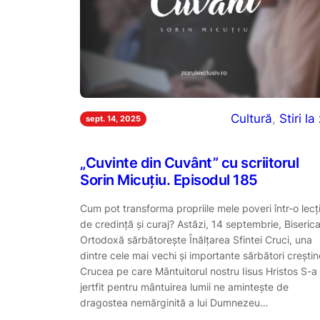
Cultură
, 
Stiri la 
sept. 14, 2025
„Cuvinte din Cuvânt” cu scriitorul
Sorin Micuțiu. Episodul 185
Cum pot transforma propriile mele poveri într-o lecț
de credință și curaj? Astăzi, 14 septembrie, Biseric
Ortodoxă sărbătorește Înălțarea Sfintei Cruci, una
dintre cele mai vechi și importante sărbători creștin
Crucea pe care Mântuitorul nostru Iisus Hristos S-a
jertfit pentru mântuirea lumii ne amintește de
dragostea nemărginită a lui Dumnezeu…