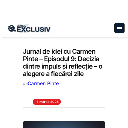
Sari
la
conținut
Stiri la zi
Jurnal de idei cu Carmen
Pinte – Episodul 9: Decizia
dintre impuls și reflecție – o
alegere a fiecărei zile
Carmen Pinte
de
17 martie 2026