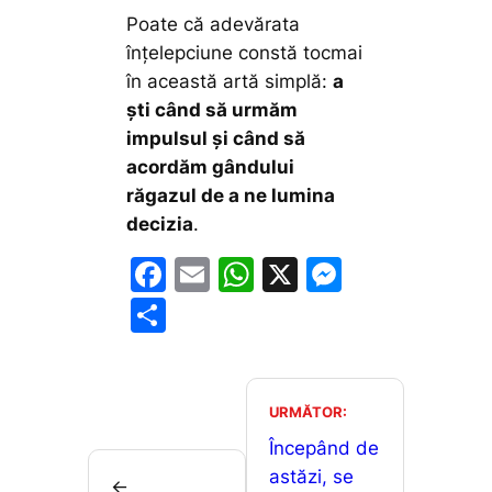
Poate că adevărata
înțelepciune constă tocmai
în această artă simplă:
a
ști când să urmăm
impulsul și când să
acordăm gândului
răgazul de a ne lumina
decizia
.
F
E
W
X
M
a
m
h
e
P
c
ai
at
s
ar
e
l
s
s
ta
b
A
e
je
URMĂTOR:
o
p
n
a
Începând de
o
p
g
astăzi, se
z
←