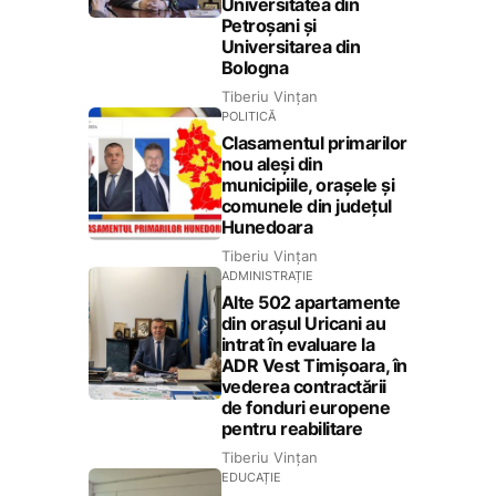
Universitatea din
Petroșani și
Universitarea din
Bologna
Tiberiu Vințan
POLITICĂ
Clasamentul primarilor
nou aleși din
municipiile, orașele și
comunele din județul
Hunedoara
Tiberiu Vințan
ADMINISTRAȚIE
Alte 502 apartamente
din orașul Uricani au
intrat în evaluare la
ADR Vest Timișoara, în
vederea contractării
de fonduri europene
pentru reabilitare
Tiberiu Vințan
EDUCAȚIE