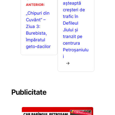
așteaptă
k
er
ANTERIOR:
ă
creșteri de
„Chipuri din
trafic în
Cuvânt” –
Defileul
Ziua 3:
Jiului și
Burebista,
tranzit pe
împăratul
centrura
geto‑dacilor
Petroșaniulu
i
→
Publicitate