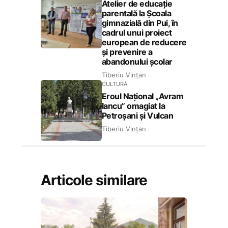
Atelier de educație
parentală la Școala
gimnazială din Pui, în
cadrul unui proiect
european de reducere
și prevenire a
abandonului școlar
Tiberiu Vințan
CULTURĂ
Eroul Național „Avram
Iancu” omagiat la
Petroșani și Vulcan
Tiberiu Vințan
Articole similare