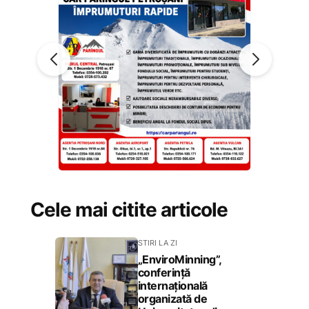
Cele mai citite articole
STIRI LA ZI
„EnviroMinning”,
conferință
internațională
organizată de