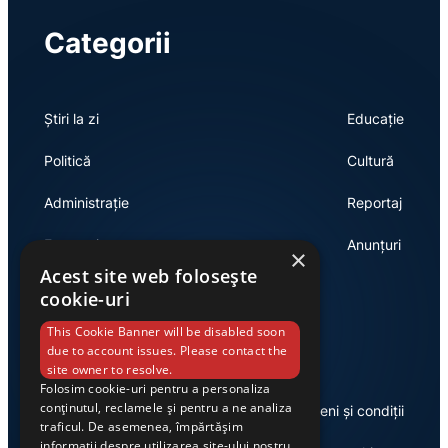
Categorii
Știri la zi
Educație
Politică
Cultură
Administrație
Reportaj
Economie
Anunțuri
×
Acest site web folosește
cookie-uri
Link-uri utile
This Cookie Banner will be disabled soon
due to account issues. Please contact the
site owner to resolve.
Folosim cookie-uri pentru a personaliza
conținutul, reclamele și pentru a ne analiza
Despre noi
Termeni și condiții
traficul. De asemenea, împărtășim
informații despre utilizarea site-ului nostru