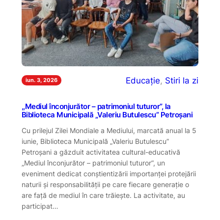
Educație
, 
Stiri la zi
iun. 3, 2026
,,Mediul înconjurător – patrimoniul tuturor”, la
Biblioteca Municipală „Valeriu Butulescu” Petroșani
Cu prilejul Zilei Mondiale a Mediului, marcată anual la 5
iunie, Biblioteca Municipală „Valeriu Butulescu”
Petroșani a găzduit activitatea cultural-educativă
„Mediul înconjurător – patrimoniul tuturor”, un
eveniment dedicat conștientizării importanței protejării
naturii și responsabilității pe care fiecare generație o
are față de mediul în care trăiește. La activitate, au
participat…