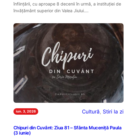
înființării, cu aproape 8 decenii în urmă, a instituției de
învățământ superior din Valea Jiului.…
Cultură
, 
Stiri la zi
iun. 3, 2026
Chipuri din Cuvânt: Ziua 81 – Sfânta Muceniță Paula
(3 iunie)