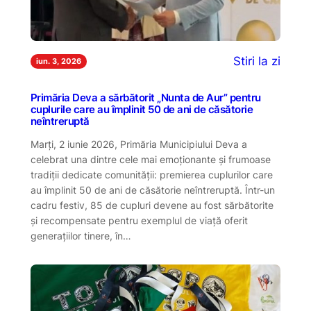
Stiri la zi
iun. 3, 2026
Primăria Deva a sărbătorit „Nunta de Aur” pentru
cuplurile care au împlinit 50 de ani de căsătorie
neîntreruptă
Marți, 2 iunie 2026, Primăria Municipiului Deva a
celebrat una dintre cele mai emoționante și frumoase
tradiții dedicate comunității: premierea cuplurilor care
au împlinit 50 de ani de căsătorie neîntreruptă. Într-un
cadru festiv, 85 de cupluri devene au fost sărbătorite
și recompensate pentru exemplul de viață oferit
generațiilor tinere, în…