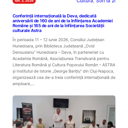
Cultură
, 
Stiri la zi
iun. 3, 2026
Conferință internațională la Deva, dedicată
aniversării de 160 de ani de la înființarea Academiei
Române și 165 de ani de la înființarea Societății
culturale Astra
În perioada 11 – 12 iunie 2026, Consiliul Județean
Hunedoara, prin Biblioteca Județeană „Ovid
Densusianu” Hunedoara – Deva, în parteneriat cu
Academia Română, Asociațiunea Transilvană pentru
Literatura Română și Cultura Poporului Român – ASTRA
și Institutul de Istorie „George Barițiu” din Cluj-Napoca,
organizează cea de-a treia conferință internațională de
amploare,…