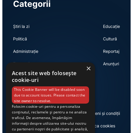
Categorii
Știri la zi
Educație
Politică
Cultură
Administrație
Reportaj
Economie
Anunțuri
×
Acest site web folosește
cookie-uri
Link-uri utile
This Cookie Banner will be disabled soon
due to account issues. Please contact the
site owner to resolve.
Folosim cookie-uri pentru a personaliza
conținutul, reclamele și pentru a ne analiza
Despre noi
Termeni și condiții
traficul. De asemenea, împărtășim
informații despre utilizarea site-ului nostru
Casa de editură Exclusiv
Politica cookies
cu partenerii noștri de publicitate și analiză,