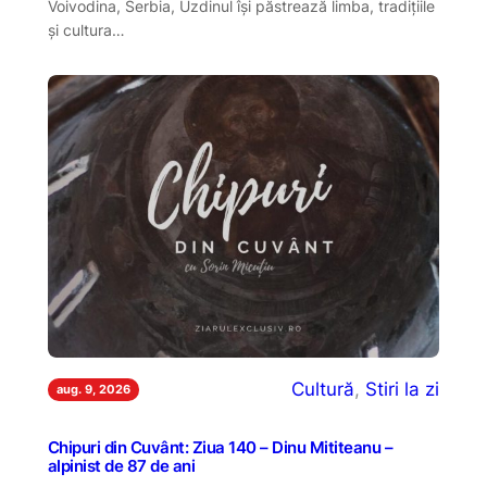
Voivodina, Serbia, Uzdinul își păstrează limba, tradițiile
și cultura…
Cultură
, 
Stiri la zi
aug. 9, 2026
Chipuri din Cuvânt: Ziua 140 – Dinu Mititeanu –
alpinist de 87 de ani