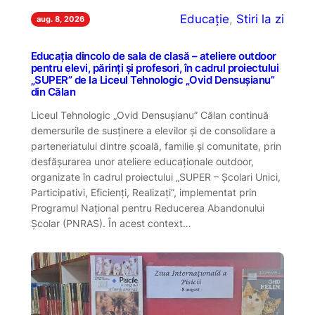
Educație
, 
Stiri la zi
aug. 8, 2026
Educația dincolo de sala de clasă – ateliere outdoor
pentru elevi, părinți și profesori, în cadrul proiectului
„SUPER” de la Liceul Tehnologic „Ovid Densușianu”
din Călan
Liceul Tehnologic „Ovid Densușianu” Călan continuă
demersurile de susținere a elevilor și de consolidare a
parteneriatului dintre școală, familie și comunitate, prin
desfășurarea unor ateliere educaționale outdoor,
organizate în cadrul proiectului „SUPER – Școlari Unici,
Participativi, Eficienți, Realizați”, implementat prin
Programul Național pentru Reducerea Abandonului
Școlar (PNRAS). În acest context…