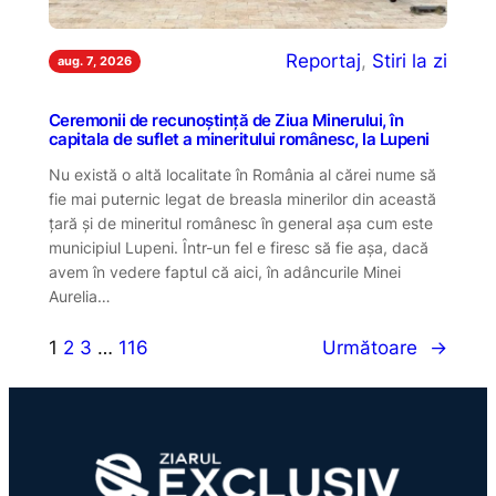
Reportaj
, 
Stiri la zi
aug. 7, 2026
Ceremonii de recunoștință de Ziua Minerului, în
capitala de suflet a mineritului românesc, la Lupeni
Nu există o altă localitate în România al cărei nume să
fie mai puternic legat de breasla minerilor din această
țară și de mineritul românesc în general așa cum este
municipiul Lupeni. Într-un fel e firesc să fie așa, dacă
avem în vedere faptul că aici, în adâncurile Minei
Aurelia…
1
2
3
…
116
Următoare
→