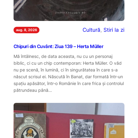
Cultură
, 
Stiri la zi
aug. 8, 2026
Chipuri din Cuvânt: Ziua 139 – Herta Müller
Mă întâlnesc, de data aceasta, nu cu un personaj
biblic, ci cu un chip contemporan: Herta Müller. O văd
nu pe scenă, în lumină, ci în singurătatea în care s-a
născut scrisul ei. Născută în Banat, dar formată într-un
spațiu apăsător, într-o Românie în care frica și controlul
pătrundeau până…