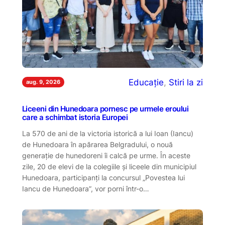
Educație
, 
Stiri la zi
aug. 9, 2026
Liceeni din Hunedoara pornesc pe urmele eroului
care a schimbat istoria Europei
La 570 de ani de la victoria istorică a lui Ioan (Iancu)
de Hunedoara în apărarea Belgradului, o nouă
generație de hunedoreni îi calcă pe urme. În aceste
zile, 20 de elevi de la colegiile și liceele din municipiul
Hunedoara, participanți la concursul „Povestea lui
Iancu de Hunedoara”, vor porni într-o…