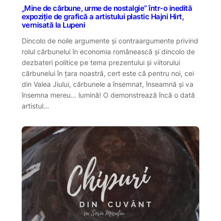
„Mine de cărbune, urme de nostalgie” într-o inedită
expoziție de grafică a artistului plastic Hajni Hirt,
vernisată la Lupeni
Dincolo de noile argumente și contraargumente privind
rolul cărbunelui în economia românească și dincolo de
dezbateri politice pe tema prezentului și viitorului
cărbunelui în țara noastră, cert este că pentru noi, cei
din Valea Jiului, cărbunele a însemnat, înseamnă și va
însemna mereu… lumină! O demonstrează încă o dată
artistul…