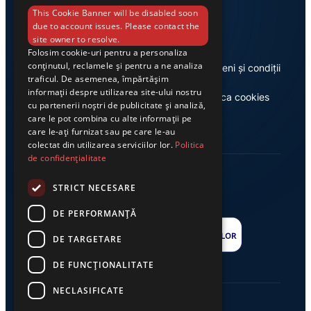
Link-uri utile
This Cookie Banner will be disabled soon
due to account issues. Please contact the
site owner to resolve.
Folosim cookie-uri pentru a personaliza
conținutul, reclamele și pentru a ne analiza
Despre noi
Termeni și condiții
traficul. De asemenea, împărtășim
informații despre utilizarea site-ului nostru
Casa de editură Exclusiv
Politica cookies
cu partenerii noștri de publicitate și analiză,
care le pot combina cu alte informații pe
care le-ați furnizat sau pe care le-au
colectat din utilizarea serviciilor lor.
Politica
de confidențialitate
STRICT NECESARE
DE PERFORMANȚĂ
DE TARGETARE
DE FUNCŢIONALITATE
NECLASIFICATE