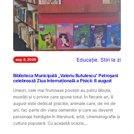
Educație
, 
Stiri la zi
aug. 8, 2026
Biblioteca Municipală ,,Valeriu Butulescu” Petroșani
celebrează Ziua Internațională a Pisicii: 8 august
Uneori, cele mai frumoase povești au patru lăbuțe,
mustăți și o privire care spune totul. În fiecare an, 8
august este dedicat pisicilor, animale care, de mii de
ani, fac parte din viața oamenilor și care au devenit
personaje îndrăgite în literatură, artă, cinematografie și
cultura populară. Cu această ocazie,…