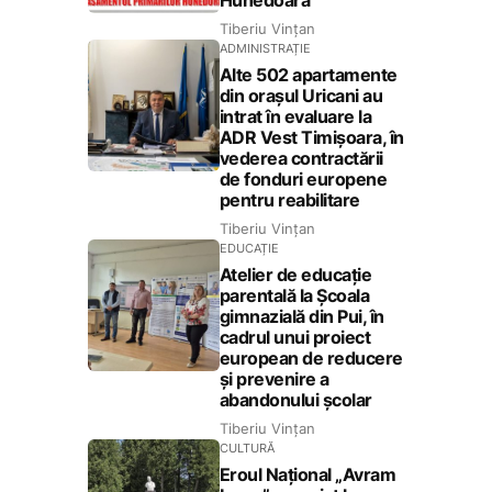
Tiberiu Vințan
ADMINISTRAȚIE
Alte 502 apartamente
din orașul Uricani au
intrat în evaluare la
ADR Vest Timișoara, în
vederea contractării
de fonduri europene
pentru reabilitare
Tiberiu Vințan
EDUCAȚIE
Atelier de educație
parentală la Școala
gimnazială din Pui, în
cadrul unui proiect
european de reducere
și prevenire a
abandonului școlar
Tiberiu Vințan
CULTURĂ
Eroul Național „Avram