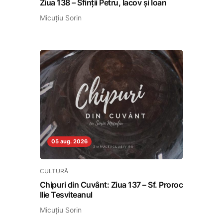
Ziua 138 – Sfinții Petru, Iacov și Ioan
Micuțiu Sorin
05 aug. 2026
CULTURĂ
Chipuri din Cuvânt: Ziua 137 – Sf. Proroc
Ilie Tesviteanul
Micuțiu Sorin