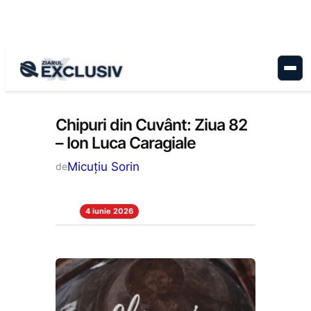
Sari
la
conținut
Cultură
, 
Stiri la zi
Chipuri din Cuvânt: Ziua 82
– Ion Luca Caragiale
Micuțiu Sorin
de
4 iunie 2026