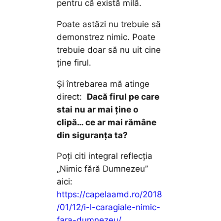
pentru că există milă.
Poate astăzi nu trebuie să
demonstrez nimic. Poate
trebuie doar să nu uit cine
ține firul.
Și întrebarea mă atinge
direct:
Dacă firul pe care
stai nu ar mai ține o
clipă… ce ar mai rămâne
din siguranța ta?
Poți citi integral reflecția
„Nimic fără Dumnezeu”
aici:
https://capelaamd.ro/2018
/01/12/i-l-caragiale-nimic-
fara-dumnezeu/