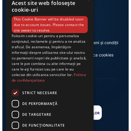
Acest site web folosește
cookie-uri
Link-uri utile
This Cookie Banner will be disabled soon
due to account issues. Please contact the
site owner to resolve.
Folosim cookie-uri pentru a personaliza
conținutul, reclamele și pentru a ne analiza
Despre noi
Termeni și condiții
traficul. De asemenea, împărtășim
informații despre utilizarea site-ului nostru
Casa de editură Exclusiv
Politica cookies
cu partenerii noștri de publicitate și analiză,
care le pot combina cu alte informații pe
care le-ați furnizat sau pe care le-au
colectat din utilizarea serviciilor lor.
Politica
de confidențialitate
STRICT NECESARE
DE PERFORMANȚĂ
DE TARGETARE
DE FUNCŢIONALITATE