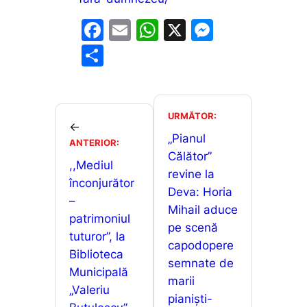
F
E
W
X
M
a
m
h
e
P
c
ai
at
s
ar
e
l
s
s
ta
b
A
e
je
URMĂTOR:
←
o
p
n
a
„Pianul
ANTERIOR:
o
p
g
Călător”
z
,,Mediul
revine la
k
er
ă
înconjurător
Deva: Horia
–
Mihail aduce
patrimoniul
pe scenă
tuturor”, la
capodopere
Biblioteca
semnate de
Municipală
marii
„Valeriu
pianiști-