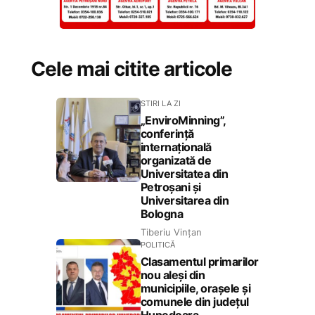
Cele mai citite articole
STIRI LA ZI
„EnviroMinning”,
conferință
internațională
organizată de
Universitatea din
Petroșani și
Universitarea din
Bologna
Tiberiu Vințan
POLITICĂ
Clasamentul primarilor
nou aleși din
municipiile, orașele și
comunele din județul
Hunedoara